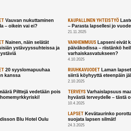
ET
KAUPALLINEN YHTEISTYÖ
Vauvan nukuttaminen
Laste
a – oikein vai ei?
– Parasta lapsellesi jo vuod
21.11.2025
ET
VANHEMMUUS
Nainen, näin selätät
Lapseni eivät 
uisiän ystävyyssuhteissa ja
päiväkodissa – riistänkö hei
 ystäviä
varhaiskasvatukseen?
4.10.2025
ET
RUUHKAVUODET
20 syyslomapuuhaa
Laman lapset,
en kanssa
siirrä köyhyyttä eteenpäin jäl
2.10.2025
TERVEYS
määrä Pilttejä vedetään pois
Varhaislapsuus maa
 homemyrkkyriski!
hyvästä terveydelle – tästä 
10.4.2025
LAPSET
Kevätaurinko porotta
disson Blu Hotel Oulu
suojata lapsen silmät!
24.3.2025