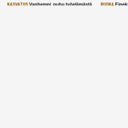
KASVATUS
RUOKA
Vanhempi, puhu työelämästä
Einek
lapselle – mutta mieti sanojasi!
asiat ja saa
25.2.2025
24.2.2025
Aitoa vertaistukea perhearkeen, lempeästi
myötäeläen
Facebook
Instagram
TikTok
X