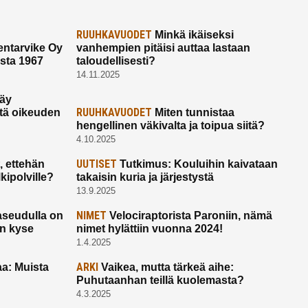
RUUHKAVUODET
Minkä ikäiseksi
ntarvike Oy
vanhempien pitäisi auttaa lastaan
esta 1967
taloudellisesti?
14.11.2025
käy
RUUHKAVUODET
ltä oikeuden
Miten tunnistaa
hengellinen väkivalta ja toipua siitä?
4.10.2025
UUTISET
 ettehän
Tutkimus: Kouluihin kaivataan
kipolville?
takaisin kuria ja järjestystä
13.9.2025
NIMET
seudulla on
Velociraptorista Paroniin, nämä
on kyse
nimet hylättiin vuonna 2024!
1.4.2025
ARKI
a: Muista
Vaikea, mutta tärkeä aihe:
Puhutaanhan teillä kuolemasta?
4.3.2025