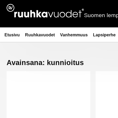
Siirry
sisältöön
Suomen lemp
Ruuhkavuodet.fi
Etusivu
Ruuhkavuodet
Vanhemmuus
Lapsiperhe
Avainsana:
kunnioitus