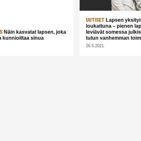
UUTISET
Lapsen yksity
loukattuna – pienen la
S
Näin kasvatat lapsen, joka
leviävät somessa julki
ja kunnioittaa sinua
tutun vanhemman toim
26.5.2021