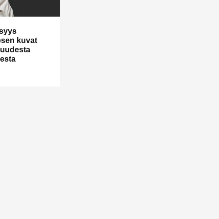
isyys
psen kuvat
suudesta
esta