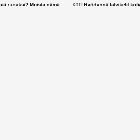
KOTI
siä ruoaksi? Muista nämä
Hyödynnä talvikelit koti
t paremman aterian
– 2 näppärää vinkkiä!
24.2.2025
Etusivu
Meistä
Ruuhkavuodet
Lapsiperhe
Vanhemmuus
Tietosuojalauseke
© 2026 Ruuhkavuodet.fi. Kaikki oikeudet pidätetään.