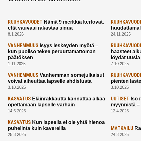
RUUHKAVUODET
RUUHKAVUOD
Nämä 9 merkkiä kertovat,
että vauvasi rakastaa sinua
huudattamall
8.1.2026
24.11.2025
VANHEMMUUS
RUUHKAVUOD
Isyys leskeyden myötä –
kun puoliso tekee peruuttamattoman
haasteet aik
päätöksen
löydät uusia
1.11.2025
7.10.2025
VANHEMMUUS
RUUHKAVUOD
Vanhemman somejulkaisut
voivat aiheuttaa lapselle ahdistusta
pienten last
3.10.2025
3.10.2025
KASVATUS
UUTISET
Eläinrakkautta kannattaa alkaa
Iso 
opettamaan lapselle varhain
myynnistä –
14.6.2025
12.4.2025
KASVATUS
Kun lapsella ei ole yhtä hienoa
MATKAILU
puhelinta kuin kavereilla
Ra
25.3.2025
24.3.2025