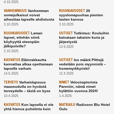
4.10.2025
VANHEMMUUS
Vanhemman
RUUHKAVUODET
20
somejulkaisut voivat
syyslomapuuhaa pienten
aiheuttaa lapselle ahdistusta
lasten kanssa
3.10.2025
3.10.2025
RUUHKAVUODET
Laman
UUTISET
Tutkimus: Kouluihin
lapset, ettehän siirrä
kaivataan takaisin kuria ja
köyhyyttä eteenpäin
järjestystä
jälkipolville?
13.9.2025
2.10.2025
KASVATUS
Eläinrakkautta
UUTISET
Iso määrä Pilttejä
kannattaa alkaa opettamaan
vedetään pois myynnistä –
lapselle varhain
homemyrkkyriski!
14.6.2025
12.4.2025
TERVEYS
Varhaislapsuus
NIMET
Velociraptorista
maaseudulla on hyvästä
Paroniin, nämä nimet
terveydelle – tästä on kyse
hylättiin vuonna 2024!
10.4.2025
1.4.2025
KASVATUS
Kun lapsella ei ole
MATKAILU
Radisson Blu Hotel
yhtä hienoa puhelinta kuin
Oulu
kavereilla
24.3.2025