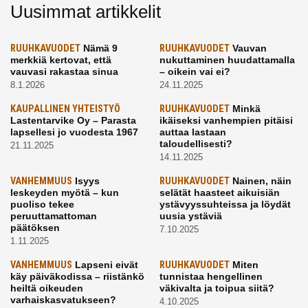
Uusimmat artikkelit
RUUHKAVUODET
Nämä 9
RUUHKAVUODET
Vauvan
merkkiä kertovat, että
nukuttaminen huudattamalla
vauvasi rakastaa sinua
– oikein vai ei?
8.1.2026
24.11.2025
KAUPALLINEN YHTEISTYÖ
RUUHKAVUODET
Minkä
Lastentarvike Oy – Parasta
ikäiseksi vanhempien pitäisi
lapsellesi jo vuodesta 1967
auttaa lastaan
taloudellisesti?
21.11.2025
14.11.2025
VANHEMMUUS
Isyys
RUUHKAVUODET
Nainen, näin
leskeyden myötä – kun
selätät haasteet aikuisiän
puoliso tekee
ystävyyssuhteissa ja löydät
peruuttamattoman
uusia ystäviä
päätöksen
7.10.2025
1.11.2025
VANHEMMUUS
Lapseni eivät
RUUHKAVUODET
Miten
käy päiväkodissa – riistänkö
tunnistaa hengellinen
heiltä oikeuden
väkivalta ja toipua siitä?
varhaiskasvatukseen?
4.10.2025