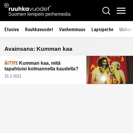
Siirry
Ruuhkavuodet.fi
Hae
sisältöön
Vali
Suomen lempein perhemedia
Etusivu
Ruuhkavuodet
Vanhemmuus
Lapsiperhe
Uutise
Avainsana:
Kumman kaa
ÄITIYS
Kumman kaa, mitä
tapahtuisi kolmannella kaudella?
15.2.2021