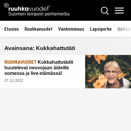
Siirry
Ruuhkavuodet.fi
Hae
sisältöön
Vali
Suomen lempein perhemedia
Etusivu
Ruuhkavuodet
Vanhemmuus
Lapsiperhe
Uutise
Avainsana:
Kukkahattutäti
RUUHKAVUODET
Kukkahattutädit
huutelevat neuvojaan äideille
somessa ja live-elämässä!
27.12.2022