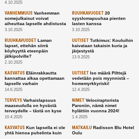
4.10.2025
VANHEMMUUS
Vanhemman
RUUHKAVUODET
20
somejulkaisut voivat
syyslomapuuhaa pienten
aiheuttaa lapselle ahdistusta
lasten kanssa
3.10.2025
3.10.2025
RUUHKAVUODET
Laman
UUTISET
Tutkimus: Kouluihin
lapset, ettehän siirrä
kaivataan takaisin kuria ja
köyhyyttä eteenpäin
järjestystä
jälkipolville?
13.9.2025
2.10.2025
KASVATUS
Eläinrakkautta
UUTISET
Iso määrä Pilttejä
kannattaa alkaa opettamaan
vedetään pois myynnistä –
lapselle varhain
homemyrkkyriski!
14.6.2025
12.4.2025
TERVEYS
Varhaislapsuus
NIMET
Velociraptorista
maaseudulla on hyvästä
Paroniin, nämä nimet
terveydelle – tästä on kyse
hylättiin vuonna 2024!
10.4.2025
1.4.2025
KASVATUS
Kun lapsella ei ole
MATKAILU
Radisson Blu Hotel
yhtä hienoa puhelinta kuin
Oulu
kavereilla
24.3.2025