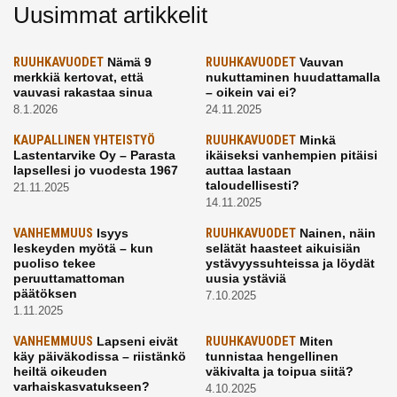
Uusimmat artikkelit
RUUHKAVUODET
Nämä 9
RUUHKAVUODET
Vauvan
merkkiä kertovat, että
nukuttaminen huudattamalla
vauvasi rakastaa sinua
– oikein vai ei?
8.1.2026
24.11.2025
KAUPALLINEN YHTEISTYÖ
RUUHKAVUODET
Minkä
Lastentarvike Oy – Parasta
ikäiseksi vanhempien pitäisi
lapsellesi jo vuodesta 1967
auttaa lastaan
taloudellisesti?
21.11.2025
14.11.2025
VANHEMMUUS
Isyys
RUUHKAVUODET
Nainen, näin
leskeyden myötä – kun
selätät haasteet aikuisiän
puoliso tekee
ystävyyssuhteissa ja löydät
peruuttamattoman
uusia ystäviä
päätöksen
7.10.2025
1.11.2025
VANHEMMUUS
Lapseni eivät
RUUHKAVUODET
Miten
käy päiväkodissa – riistänkö
tunnistaa hengellinen
heiltä oikeuden
väkivalta ja toipua siitä?
varhaiskasvatukseen?
4.10.2025