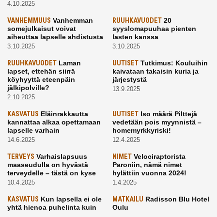
4.10.2025
VANHEMMUUS
Vanhemman
RUUHKAVUODET
20
somejulkaisut voivat
syyslomapuuhaa pienten
aiheuttaa lapselle ahdistusta
lasten kanssa
3.10.2025
3.10.2025
RUUHKAVUODET
Laman
UUTISET
Tutkimus: Kouluihin
lapset, ettehän siirrä
kaivataan takaisin kuria ja
köyhyyttä eteenpäin
järjestystä
jälkipolville?
13.9.2025
2.10.2025
KASVATUS
Eläinrakkautta
UUTISET
Iso määrä Pilttejä
kannattaa alkaa opettamaan
vedetään pois myynnistä –
lapselle varhain
homemyrkkyriski!
14.6.2025
12.4.2025
TERVEYS
Varhaislapsuus
NIMET
Velociraptorista
maaseudulla on hyvästä
Paroniin, nämä nimet
terveydelle – tästä on kyse
hylättiin vuonna 2024!
10.4.2025
1.4.2025
KASVATUS
Kun lapsella ei ole
MATKAILU
Radisson Blu Hotel
yhtä hienoa puhelinta kuin
Oulu
kavereilla
24.3.2025