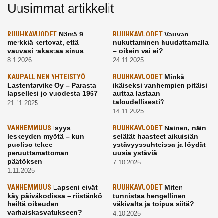
Uusimmat artikkelit
RUUHKAVUODET
Nämä 9
RUUHKAVUODET
Vauvan
merkkiä kertovat, että
nukuttaminen huudattamalla
vauvasi rakastaa sinua
– oikein vai ei?
8.1.2026
24.11.2025
KAUPALLINEN YHTEISTYÖ
RUUHKAVUODET
Minkä
Lastentarvike Oy – Parasta
ikäiseksi vanhempien pitäisi
lapsellesi jo vuodesta 1967
auttaa lastaan
taloudellisesti?
21.11.2025
14.11.2025
VANHEMMUUS
Isyys
RUUHKAVUODET
Nainen, näin
leskeyden myötä – kun
selätät haasteet aikuisiän
puoliso tekee
ystävyyssuhteissa ja löydät
peruuttamattoman
uusia ystäviä
päätöksen
7.10.2025
1.11.2025
VANHEMMUUS
Lapseni eivät
RUUHKAVUODET
Miten
käy päiväkodissa – riistänkö
tunnistaa hengellinen
heiltä oikeuden
väkivalta ja toipua siitä?
varhaiskasvatukseen?
4.10.2025