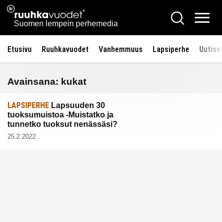
Siirry
Ruuhkavuodet.fi
Hae
sisältöön
Vali
Suomen lempein perhemedia
Etusivu
Ruuhkavuodet
Vanhemmuus
Lapsiperhe
Uutise
Avainsana:
kukat
LAPSIPERHE
Lapsuuden 30
tuoksumuistoa -Muistatko ja
tunnetko tuoksut nenässäsi?
25.2.2022