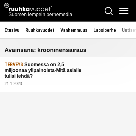
Siirry
Ruuhkavuodet.fi
Hae
sisältöön
Vali
Suomen lempein perhemedia
Etusivu
Ruuhkavuodet
Vanhemmuus
Lapsiperhe
Uutise
Avainsana:
krooninensairaus
TERVEYS
Suomessa on 2,5
miljoonaa ylipainoista-Mitä asialle
tulisi tehdä?
21.1.2023