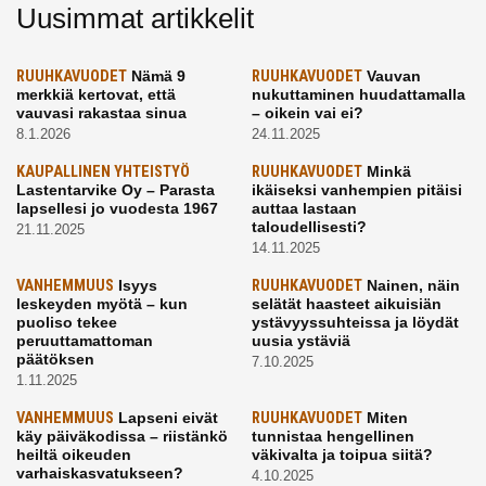
Uusimmat artikkelit
RUUHKAVUODET
Nämä 9
RUUHKAVUODET
Vauvan
merkkiä kertovat, että
nukuttaminen huudattamalla
vauvasi rakastaa sinua
– oikein vai ei?
8.1.2026
24.11.2025
KAUPALLINEN YHTEISTYÖ
RUUHKAVUODET
Minkä
Lastentarvike Oy – Parasta
ikäiseksi vanhempien pitäisi
lapsellesi jo vuodesta 1967
auttaa lastaan
taloudellisesti?
21.11.2025
14.11.2025
VANHEMMUUS
Isyys
RUUHKAVUODET
Nainen, näin
leskeyden myötä – kun
selätät haasteet aikuisiän
puoliso tekee
ystävyyssuhteissa ja löydät
peruuttamattoman
uusia ystäviä
päätöksen
7.10.2025
1.11.2025
VANHEMMUUS
Lapseni eivät
RUUHKAVUODET
Miten
käy päiväkodissa – riistänkö
tunnistaa hengellinen
heiltä oikeuden
väkivalta ja toipua siitä?
varhaiskasvatukseen?
4.10.2025