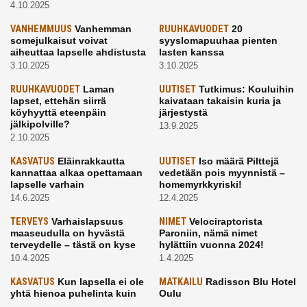
4.10.2025
VANHEMMUUS
Vanhemman
RUUHKAVUODET
20
somejulkaisut voivat
syyslomapuuhaa pienten
aiheuttaa lapselle ahdistusta
lasten kanssa
3.10.2025
3.10.2025
RUUHKAVUODET
Laman
UUTISET
Tutkimus: Kouluihin
lapset, ettehän siirrä
kaivataan takaisin kuria ja
köyhyyttä eteenpäin
järjestystä
jälkipolville?
13.9.2025
2.10.2025
KASVATUS
Eläinrakkautta
UUTISET
Iso määrä Pilttejä
kannattaa alkaa opettamaan
vedetään pois myynnistä –
lapselle varhain
homemyrkkyriski!
14.6.2025
12.4.2025
TERVEYS
Varhaislapsuus
NIMET
Velociraptorista
maaseudulla on hyvästä
Paroniin, nämä nimet
terveydelle – tästä on kyse
hylättiin vuonna 2024!
10.4.2025
1.4.2025
KASVATUS
Kun lapsella ei ole
MATKAILU
Radisson Blu Hotel
yhtä hienoa puhelinta kuin
Oulu
kavereilla
24.3.2025