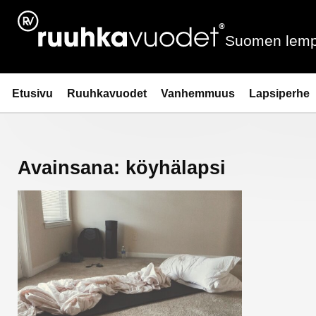
Siirry
sisältöön
Suomen lemp
Ruuhkavuodet.fi
Etusivu
Ruuhkavuodet
Vanhemmuus
Lapsiperhe
Avainsana:
köyhälapsi