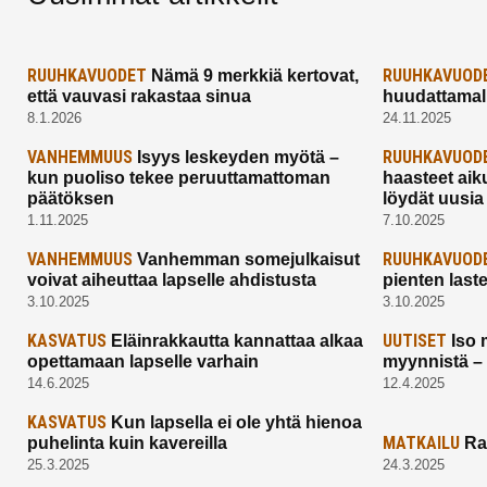
RUUHKAVUODET
RUUHKAVUOD
Nämä 9 merkkiä kertovat,
että vauvasi rakastaa sinua
huudattamall
8.1.2026
24.11.2025
VANHEMMUUS
RUUHKAVUOD
Isyys leskeyden myötä –
kun puoliso tekee peruuttamattoman
haasteet aik
päätöksen
löydät uusia
1.11.2025
7.10.2025
VANHEMMUUS
RUUHKAVUOD
Vanhemman somejulkaisut
voivat aiheuttaa lapselle ahdistusta
pienten last
3.10.2025
3.10.2025
KASVATUS
UUTISET
Eläinrakkautta kannattaa alkaa
Iso 
opettamaan lapselle varhain
myynnistä –
14.6.2025
12.4.2025
KASVATUS
Kun lapsella ei ole yhtä hienoa
MATKAILU
puhelinta kuin kavereilla
Ra
25.3.2025
24.3.2025