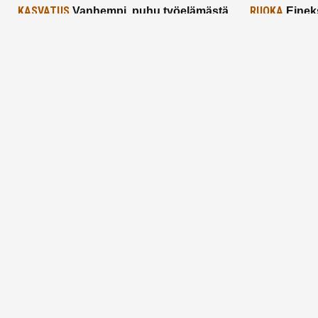
KASVATUS
RUOKA
Vanhempi, puhu työelämästä
Einek
lapselle – mutta mieti sanojasi!
asiat ja saa
25.2.2025
24.2.2025
Aitoa vertaistukea perhearkeen, lempeästi
myötäeläen
Facebook
Instagram
TikTok
X