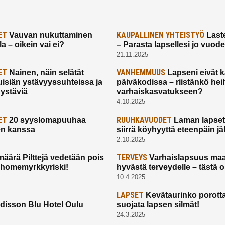
ET
KAUPALLINEN YHTEISTYÖ
Vauvan nukuttaminen
Laste
a – oikein vai ei?
– Parasta lapsellesi jo vuod
21.11.2025
ET
VANHEMMUUS
Nainen, näin selätät
Lapseni eivät 
uisiän ystävyyssuhteissa ja
päiväkodissa – riistänkö hei
 ystäviä
varhaiskasvatukseen?
4.10.2025
ET
RUUHKAVUODET
20 syyslomapuuhaa
Laman lapset,
en kanssa
siirrä köyhyyttä eteenpäin jäl
2.10.2025
TERVEYS
määrä Pilttejä vedetään pois
Varhaislapsuus maa
 homemyrkkyriski!
hyvästä terveydelle – tästä 
10.4.2025
LAPSET
Kevätaurinko porotta
disson Blu Hotel Oulu
suojata lapsen silmät!
24.3.2025