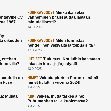
RUUHKAVUODET
Minkä ikäiseksi
ntarvike Oy
vanhempien pitäisi auttaa lastaan
esta 1967
taloudellisesti?
14.11.2025
käy
RUUHKAVUODET
ltä oikeuden
Miten tunnistaa
hengellinen väkivalta ja toipua siitä?
4.10.2025
UUTISET
 ettehän
Tutkimus: Kouluihin kaivataan
kipolville?
takaisin kuria ja järjestystä
13.9.2025
NIMET
seudulla on
Velociraptorista Paroniin, nämä
on kyse
nimet hylättiin vuonna 2024!
1.4.2025
ARKI
a: Muista
Vaikea, mutta tärkeä aihe:
Puhutaanhan teillä kuolemasta?
4.3.2025