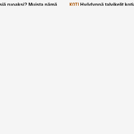
KOTI
siä ruoaksi? Muista nämä
Hyödynnä talvikelit koti
t paremman aterian
– 2 näppärää vinkkiä!
24.2.2025
Etusivu
Meistä
Ruuhkavuodet
Lapsiperhe
Vanhemmuus
Tietosuojalauseke
© 2026 Ruuhkavuodet.fi. Kaikki oikeudet pidätetään.