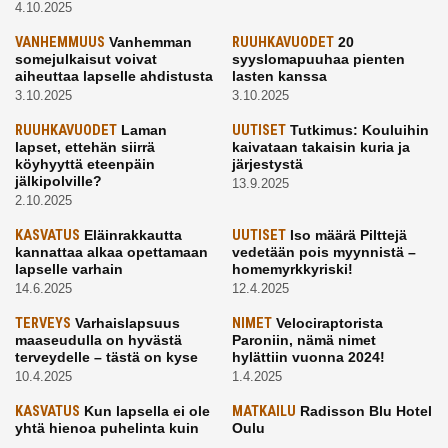
4.10.2025
VANHEMMUUS
Vanhemman
RUUHKAVUODET
20
somejulkaisut voivat
syyslomapuuhaa pienten
aiheuttaa lapselle ahdistusta
lasten kanssa
3.10.2025
3.10.2025
RUUHKAVUODET
Laman
UUTISET
Tutkimus: Kouluihin
lapset, ettehän siirrä
kaivataan takaisin kuria ja
köyhyyttä eteenpäin
järjestystä
jälkipolville?
13.9.2025
2.10.2025
KASVATUS
Eläinrakkautta
UUTISET
Iso määrä Pilttejä
kannattaa alkaa opettamaan
vedetään pois myynnistä –
lapselle varhain
homemyrkkyriski!
14.6.2025
12.4.2025
TERVEYS
Varhaislapsuus
NIMET
Velociraptorista
maaseudulla on hyvästä
Paroniin, nämä nimet
terveydelle – tästä on kyse
hylättiin vuonna 2024!
10.4.2025
1.4.2025
KASVATUS
Kun lapsella ei ole
MATKAILU
Radisson Blu Hotel
yhtä hienoa puhelinta kuin
Oulu
kavereilla
24.3.2025