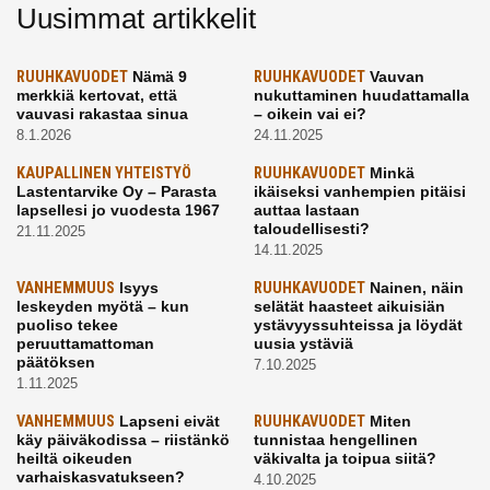
Uusimmat artikkelit
RUUHKAVUODET
Nämä 9
RUUHKAVUODET
Vauvan
merkkiä kertovat, että
nukuttaminen huudattamalla
vauvasi rakastaa sinua
– oikein vai ei?
8.1.2026
24.11.2025
KAUPALLINEN YHTEISTYÖ
RUUHKAVUODET
Minkä
Lastentarvike Oy – Parasta
ikäiseksi vanhempien pitäisi
lapsellesi jo vuodesta 1967
auttaa lastaan
taloudellisesti?
21.11.2025
14.11.2025
VANHEMMUUS
Isyys
RUUHKAVUODET
Nainen, näin
leskeyden myötä – kun
selätät haasteet aikuisiän
puoliso tekee
ystävyyssuhteissa ja löydät
peruuttamattoman
uusia ystäviä
päätöksen
7.10.2025
1.11.2025
VANHEMMUUS
Lapseni eivät
RUUHKAVUODET
Miten
käy päiväkodissa – riistänkö
tunnistaa hengellinen
heiltä oikeuden
väkivalta ja toipua siitä?
varhaiskasvatukseen?
4.10.2025