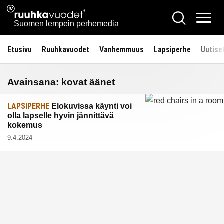
Siirry
Ruuhkavuodet.fi
Hae
sisältöön
Vali
Suomen lempein perhemedia
Etusivu
Ruuhkavuodet
Vanhemmuus
Lapsiperhe
Uutise
Avainsana:
kovat äänet
LAPSIPERHE
Elokuvissa käynti voi
olla lapselle hyvin jännittävä
kokemus
9.4.2024