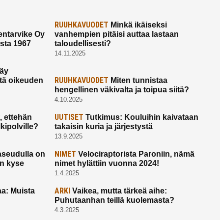
RUUHKAVUODET
Minkä ikäiseksi
ntarvike Oy
vanhempien pitäisi auttaa lastaan
esta 1967
taloudellisesti?
14.11.2025
käy
RUUHKAVUODET
ltä oikeuden
Miten tunnistaa
hengellinen väkivalta ja toipua siitä?
4.10.2025
UUTISET
 ettehän
Tutkimus: Kouluihin kaivataan
kipolville?
takaisin kuria ja järjestystä
13.9.2025
NIMET
seudulla on
Velociraptorista Paroniin, nämä
on kyse
nimet hylättiin vuonna 2024!
1.4.2025
ARKI
a: Muista
Vaikea, mutta tärkeä aihe:
Puhutaanhan teillä kuolemasta?
4.3.2025