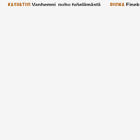
KASVATUS
RUOKA
Vanhempi, puhu työelämästä
Einek
lapselle – mutta mieti sanojasi!
asiat ja saa
25.2.2025
24.2.2025
Aitoa vertaistukea perhearkeen, lempeästi
myötäeläen
Facebook
Instagram
TikTok
X