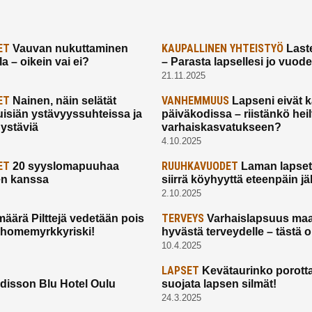
ET
KAUPALLINEN YHTEISTYÖ
Vauvan nukuttaminen
Laste
a – oikein vai ei?
– Parasta lapsellesi jo vuod
21.11.2025
ET
VANHEMMUUS
Nainen, näin selätät
Lapseni eivät 
uisiän ystävyyssuhteissa ja
päiväkodissa – riistänkö hei
 ystäviä
varhaiskasvatukseen?
4.10.2025
ET
RUUHKAVUODET
20 syyslomapuuhaa
Laman lapset,
en kanssa
siirrä köyhyyttä eteenpäin jäl
2.10.2025
TERVEYS
määrä Pilttejä vedetään pois
Varhaislapsuus maa
 homemyrkkyriski!
hyvästä terveydelle – tästä 
10.4.2025
LAPSET
Kevätaurinko porotta
disson Blu Hotel Oulu
suojata lapsen silmät!
24.3.2025