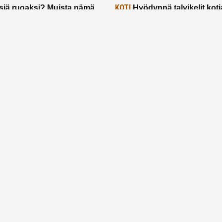
KOTI
siä ruoaksi? Muista nämä
Hyödynnä talvikelit koti
t paremman aterian
– 2 näppärää vinkkiä!
24.2.2025
Etusivu
Meistä
Ruuhkavuodet
Lapsiperhe
Vanhemmuus
Tietosuojalauseke
© 2026 Ruuhkavuodet.fi. Kaikki oikeudet pidätetään.