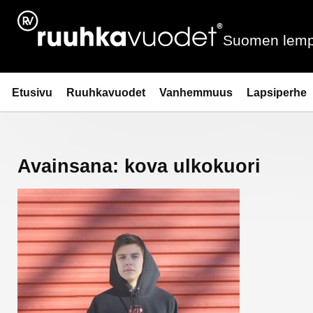
Siirry
sisältöön
Suomen lemp
Ruuhkavuodet.fi
Etusivu
Ruuhkavuodet
Vanhemmuus
Lapsiperhe
Avainsana:
kova ulkokuori