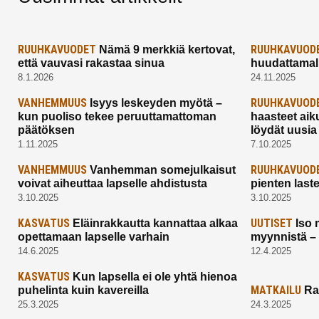
RUUHKAVUODET
RUUHKAVUOD
Nämä 9 merkkiä kertovat,
että vauvasi rakastaa sinua
huudattamall
8.1.2026
24.11.2025
VANHEMMUUS
RUUHKAVUOD
Isyys leskeyden myötä –
kun puoliso tekee peruuttamattoman
haasteet aik
päätöksen
löydät uusia
1.11.2025
7.10.2025
VANHEMMUUS
RUUHKAVUOD
Vanhemman somejulkaisut
voivat aiheuttaa lapselle ahdistusta
pienten last
3.10.2025
3.10.2025
KASVATUS
UUTISET
Eläinrakkautta kannattaa alkaa
Iso 
opettamaan lapselle varhain
myynnistä –
14.6.2025
12.4.2025
KASVATUS
Kun lapsella ei ole yhtä hienoa
MATKAILU
puhelinta kuin kavereilla
Ra
25.3.2025
24.3.2025