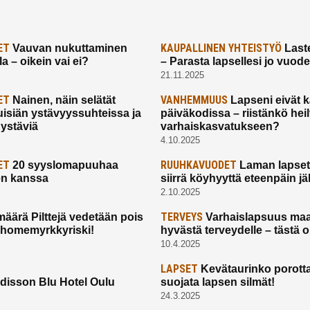
ET
KAUPALLINEN YHTEISTYÖ
Vauvan nukuttaminen
Laste
a – oikein vai ei?
– Parasta lapsellesi jo vuod
21.11.2025
ET
VANHEMMUUS
Nainen, näin selätät
Lapseni eivät 
uisiän ystävyyssuhteissa ja
päiväkodissa – riistänkö hei
 ystäviä
varhaiskasvatukseen?
4.10.2025
ET
RUUHKAVUODET
20 syyslomapuuhaa
Laman lapset,
en kanssa
siirrä köyhyyttä eteenpäin jäl
2.10.2025
TERVEYS
määrä Pilttejä vedetään pois
Varhaislapsuus maa
 homemyrkkyriski!
hyvästä terveydelle – tästä 
10.4.2025
LAPSET
Kevätaurinko porotta
disson Blu Hotel Oulu
suojata lapsen silmät!
24.3.2025