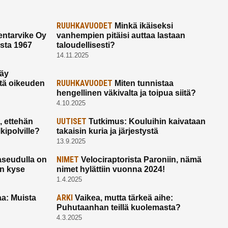
RUUHKAVUODET
Minkä ikäiseksi
ntarvike Oy
vanhempien pitäisi auttaa lastaan
esta 1967
taloudellisesti?
14.11.2025
käy
RUUHKAVUODET
ltä oikeuden
Miten tunnistaa
hengellinen väkivalta ja toipua siitä?
4.10.2025
UUTISET
 ettehän
Tutkimus: Kouluihin kaivataan
kipolville?
takaisin kuria ja järjestystä
13.9.2025
NIMET
seudulla on
Velociraptorista Paroniin, nämä
on kyse
nimet hylättiin vuonna 2024!
1.4.2025
ARKI
a: Muista
Vaikea, mutta tärkeä aihe:
Puhutaanhan teillä kuolemasta?
4.3.2025