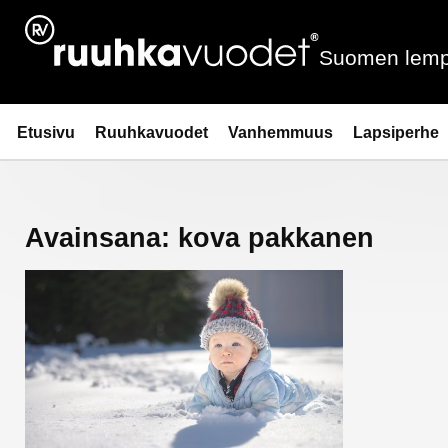
Siirry
sisältöön
Suomen lemp
Ruuhkavuodet.fi
Etusivu
Ruuhkavuodet
Vanhemmuus
Lapsiperhe
Avainsana:
kova pakkanen