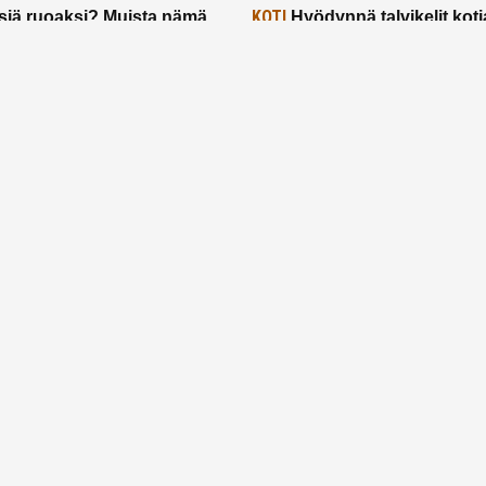
KOTI
siä ruoaksi? Muista nämä
Hyödynnä talvikelit koti
t paremman aterian
– 2 näppärää vinkkiä!
24.2.2025
Etusivu
Meistä
Ruuhkavuodet
Lapsiperhe
Vanhemmuus
Tietosuojalauseke
© 2026 Ruuhkavuodet.fi. Kaikki oikeudet pidätetään.