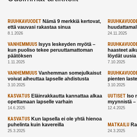
RUUHKAVUODET
RUUHKAVUOD
Nämä 9 merkkiä kertovat,
että vauvasi rakastaa sinua
huudattamall
8.1.2026
24.11.2025
VANHEMMUUS
RUUHKAVUOD
Isyys leskeyden myötä –
kun puoliso tekee peruuttamattoman
haasteet aik
päätöksen
löydät uusia
1.11.2025
7.10.2025
VANHEMMUUS
RUUHKAVUOD
Vanhemman somejulkaisut
voivat aiheuttaa lapselle ahdistusta
pienten last
3.10.2025
3.10.2025
KASVATUS
UUTISET
Eläinrakkautta kannattaa alkaa
Iso 
opettamaan lapselle varhain
myynnistä –
14.6.2025
12.4.2025
KASVATUS
Kun lapsella ei ole yhtä hienoa
MATKAILU
puhelinta kuin kavereilla
Ra
25.3.2025
24.3.2025