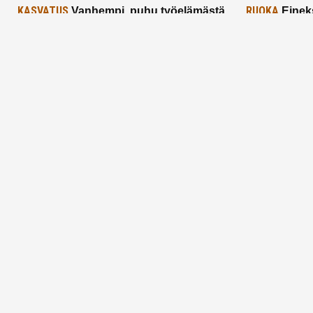
KASVATUS
RUOKA
Vanhempi, puhu työelämästä
Einek
lapselle – mutta mieti sanojasi!
asiat ja saa
25.2.2025
24.2.2025
Aitoa vertaistukea perhearkeen, lempeästi
myötäeläen
Facebook
Instagram
TikTok
X