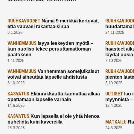
RUUHKAVUODET
RUUHKAVUOD
Nämä 9 merkkiä kertovat,
että vauvasi rakastaa sinua
huudattamall
8.1.2026
24.11.2025
VANHEMMUUS
RUUHKAVUOD
Isyys leskeyden myötä –
kun puoliso tekee peruuttamattoman
haasteet aik
päätöksen
löydät uusia
1.11.2025
7.10.2025
VANHEMMUUS
RUUHKAVUOD
Vanhemman somejulkaisut
voivat aiheuttaa lapselle ahdistusta
pienten last
3.10.2025
3.10.2025
KASVATUS
UUTISET
Eläinrakkautta kannattaa alkaa
Iso 
opettamaan lapselle varhain
myynnistä –
14.6.2025
12.4.2025
KASVATUS
Kun lapsella ei ole yhtä hienoa
MATKAILU
puhelinta kuin kavereilla
Ra
25.3.2025
24.3.2025