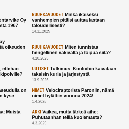
RUUHKAVUODET
Minkä ikäiseksi
ntarvike Oy
vanhempien pitäisi auttaa lastaan
esta 1967
taloudellisesti?
14.11.2025
käy
RUUHKAVUODET
ltä oikeuden
Miten tunnistaa
hengellinen väkivalta ja toipua siitä?
4.10.2025
UUTISET
 ettehän
Tutkimus: Kouluihin kaivataan
kipolville?
takaisin kuria ja järjestystä
13.9.2025
NIMET
seudulla on
Velociraptorista Paroniin, nämä
on kyse
nimet hylättiin vuonna 2024!
1.4.2025
ARKI
a: Muista
Vaikea, mutta tärkeä aihe:
Puhutaanhan teillä kuolemasta?
4.3.2025