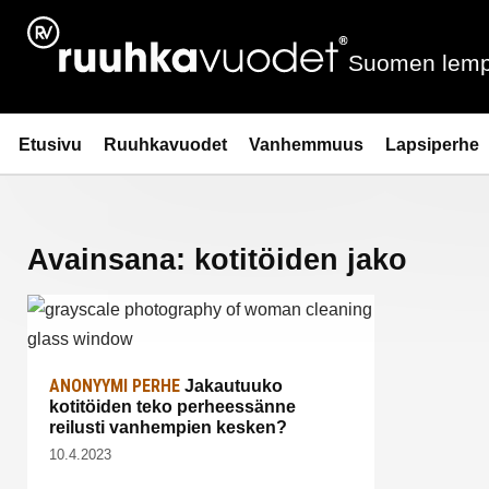
Siirry
sisältöön
Suomen lemp
Ruuhkavuodet.fi
Etusivu
Ruuhkavuodet
Vanhemmuus
Lapsiperhe
Avainsana:
kotitöiden jako
ANONYYMI PERHE
Jakautuuko
kotitöiden teko perheessänne
reilusti vanhempien kesken?
10.4.2023