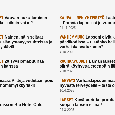
ET
KAUPALLINEN YHTEISTYÖ
Vauvan nukuttaminen
Laste
a – oikein vai ei?
– Parasta lapsellesi jo vuod
21.11.2025
ET
VANHEMMUUS
Nainen, näin selätät
Lapseni eivät 
uisiän ystävyyssuhteissa ja
päiväkodissa – riistänkö hei
 ystäviä
varhaiskasvatukseen?
4.10.2025
ET
RUUHKAVUODET
20 syyslomapuuhaa
Laman lapset,
en kanssa
siirrä köyhyyttä eteenpäin jäl
2.10.2025
TERVEYS
määrä Pilttejä vedetään pois
Varhaislapsuus maa
 homemyrkkyriski!
hyvästä terveydelle – tästä 
10.4.2025
LAPSET
Kevätaurinko porotta
disson Blu Hotel Oulu
suojata lapsen silmät!
24.3.2025