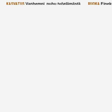
KASVATUS
RUOKA
Vanhempi, puhu työelämästä
Einek
lapselle – mutta mieti sanojasi!
asiat ja saa
25.2.2025
24.2.2025
Aitoa vertaistukea perhearkeen, lempeästi
myötäeläen
Facebook
Instagram
TikTok
X