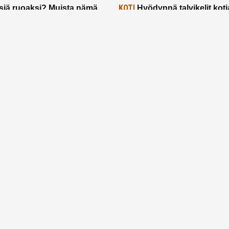
KOTI
siä ruoaksi? Muista nämä
Hyödynnä talvikelit koti
t paremman aterian
– 2 näppärää vinkkiä!
24.2.2025
Etusivu
Meistä
Ruuhkavuodet
Lapsiperhe
Vanhemmuus
Tietosuojalauseke
© 2026 Ruuhkavuodet.fi. Kaikki oikeudet pidätetään.