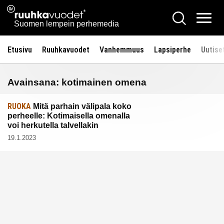
Siirry
Ruuhkavuodet.fi
Hae
sisältöön
Vali
Suomen lempein perhemedia
Etusivu
Ruuhkavuodet
Vanhemmuus
Lapsiperhe
Uutise
Avainsana:
kotimainen omena
RUOKA
Mitä parhain välipala koko
perheelle: Kotimaisella omenalla
voi herkutella talvellakin
19.1.2023