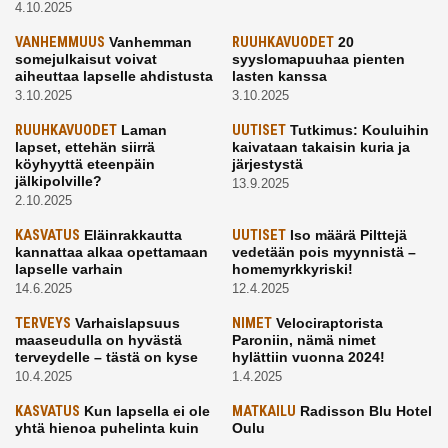
4.10.2025
VANHEMMUUS
Vanhemman
RUUHKAVUODET
20
somejulkaisut voivat
syyslomapuuhaa pienten
aiheuttaa lapselle ahdistusta
lasten kanssa
3.10.2025
3.10.2025
RUUHKAVUODET
Laman
UUTISET
Tutkimus: Kouluihin
lapset, ettehän siirrä
kaivataan takaisin kuria ja
köyhyyttä eteenpäin
järjestystä
jälkipolville?
13.9.2025
2.10.2025
KASVATUS
Eläinrakkautta
UUTISET
Iso määrä Pilttejä
kannattaa alkaa opettamaan
vedetään pois myynnistä –
lapselle varhain
homemyrkkyriski!
14.6.2025
12.4.2025
TERVEYS
Varhaislapsuus
NIMET
Velociraptorista
maaseudulla on hyvästä
Paroniin, nämä nimet
terveydelle – tästä on kyse
hylättiin vuonna 2024!
10.4.2025
1.4.2025
KASVATUS
Kun lapsella ei ole
MATKAILU
Radisson Blu Hotel
yhtä hienoa puhelinta kuin
Oulu
kavereilla
24.3.2025