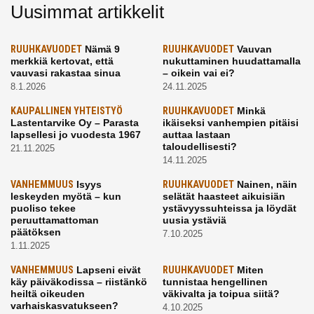
Uusimmat artikkelit
RUUHKAVUODET
Nämä 9
RUUHKAVUODET
Vauvan
merkkiä kertovat, että
nukuttaminen huudattamalla
vauvasi rakastaa sinua
– oikein vai ei?
8.1.2026
24.11.2025
KAUPALLINEN YHTEISTYÖ
RUUHKAVUODET
Minkä
Lastentarvike Oy – Parasta
ikäiseksi vanhempien pitäisi
lapsellesi jo vuodesta 1967
auttaa lastaan
taloudellisesti?
21.11.2025
14.11.2025
VANHEMMUUS
Isyys
RUUHKAVUODET
Nainen, näin
leskeyden myötä – kun
selätät haasteet aikuisiän
puoliso tekee
ystävyyssuhteissa ja löydät
peruuttamattoman
uusia ystäviä
päätöksen
7.10.2025
1.11.2025
VANHEMMUUS
Lapseni eivät
RUUHKAVUODET
Miten
käy päiväkodissa – riistänkö
tunnistaa hengellinen
heiltä oikeuden
väkivalta ja toipua siitä?
varhaiskasvatukseen?
4.10.2025