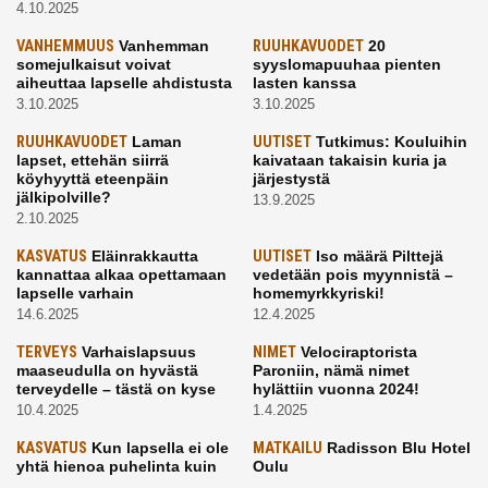
4.10.2025
VANHEMMUUS
Vanhemman
RUUHKAVUODET
20
somejulkaisut voivat
syyslomapuuhaa pienten
aiheuttaa lapselle ahdistusta
lasten kanssa
3.10.2025
3.10.2025
RUUHKAVUODET
Laman
UUTISET
Tutkimus: Kouluihin
lapset, ettehän siirrä
kaivataan takaisin kuria ja
köyhyyttä eteenpäin
järjestystä
jälkipolville?
13.9.2025
2.10.2025
KASVATUS
Eläinrakkautta
UUTISET
Iso määrä Pilttejä
kannattaa alkaa opettamaan
vedetään pois myynnistä –
lapselle varhain
homemyrkkyriski!
14.6.2025
12.4.2025
TERVEYS
Varhaislapsuus
NIMET
Velociraptorista
maaseudulla on hyvästä
Paroniin, nämä nimet
terveydelle – tästä on kyse
hylättiin vuonna 2024!
10.4.2025
1.4.2025
KASVATUS
Kun lapsella ei ole
MATKAILU
Radisson Blu Hotel
yhtä hienoa puhelinta kuin
Oulu
kavereilla
24.3.2025