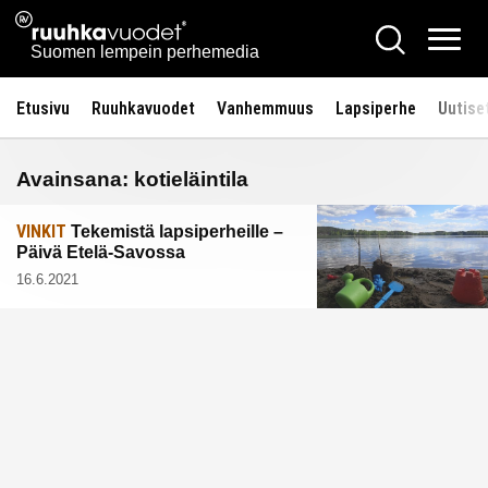
Siirry
Ruuhkavuodet.fi
Hae
sisältöön
Vali
Suomen lempein perhemedia
Etusivu
Ruuhkavuodet
Vanhemmuus
Lapsiperhe
Uutise
Avainsana:
kotieläintila
VINKIT
Tekemistä lapsiperheille –
Päivä Etelä-Savossa
16.6.2021