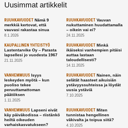
Uusimmat artikkelit
RUUHKAVUODET
Nämä 9
RUUHKAVUODET
Vauvan
merkkiä kertovat, että
nukuttaminen huudattamalla
vauvasi rakastaa sinua
– oikein vai ei?
8.1.2026
24.11.2025
KAUPALLINEN YHTEISTYÖ
RUUHKAVUODET
Minkä
Lastentarvike Oy – Parasta
ikäiseksi vanhempien pitäisi
lapsellesi jo vuodesta 1967
auttaa lastaan
taloudellisesti?
21.11.2025
14.11.2025
VANHEMMUUS
Isyys
RUUHKAVUODET
Nainen, näin
leskeyden myötä – kun
selätät haasteet aikuisiän
puoliso tekee
ystävyyssuhteissa ja löydät
peruuttamattoman
uusia ystäviä
päätöksen
7.10.2025
1.11.2025
VANHEMMUUS
Lapseni eivät
RUUHKAVUODET
Miten
käy päiväkodissa – riistänkö
tunnistaa hengellinen
heiltä oikeuden
väkivalta ja toipua siitä?
varhaiskasvatukseen?
4.10.2025