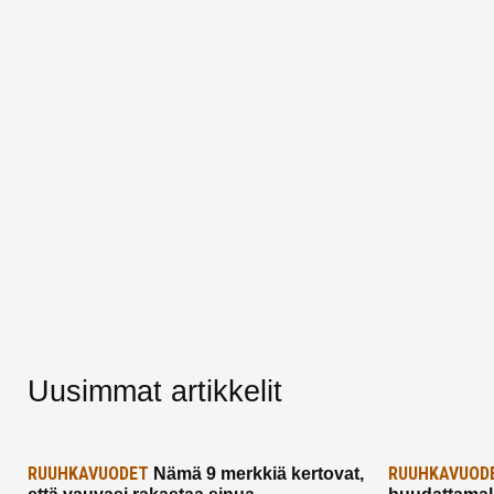
Uusimmat artikkelit
RUUHKAVUODET
RUUHKAVUOD
Nämä 9 merkkiä kertovat,