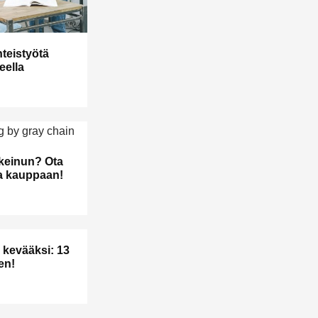
teistyötä
teella
keinun? Ota
ta kauppaan!
 kevääksi: 13
en!