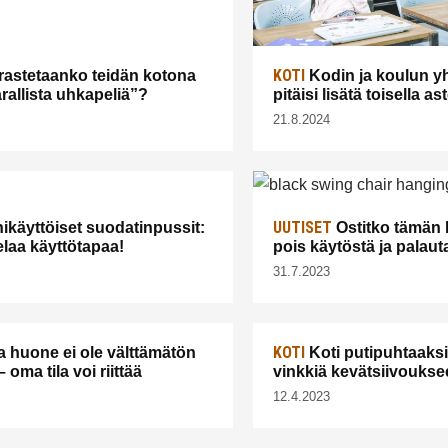
KOTI
astetaanko teidän kotona
Kodin ja koulun yh
arallista uhkapeliä”?
pitäisi lisätä toisella as
21.8.2024
UUTISET
käyttöiset suodatinpussit:
Ostitko tämän 
laa käyttötapaa!
pois käytöstä ja palau
31.7.2023
KOTI
huone ei ole välttämätön
Koti putipuhtaaksi
– oma tila voi riittää
vinkkiä kevätsiivoukse
12.4.2023