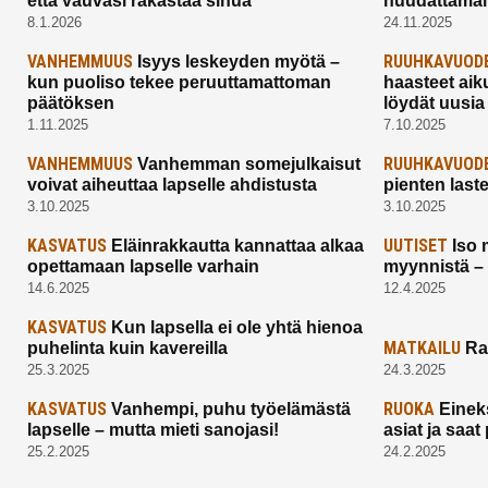
että vauvasi rakastaa sinua
huudattamall
8.1.2026
24.11.2025
VANHEMMUUS
RUUHKAVUOD
Isyys leskeyden myötä –
kun puoliso tekee peruuttamattoman
haasteet aik
päätöksen
löydät uusia
1.11.2025
7.10.2025
VANHEMMUUS
RUUHKAVUOD
Vanhemman somejulkaisut
voivat aiheuttaa lapselle ahdistusta
pienten last
3.10.2025
3.10.2025
KASVATUS
UUTISET
Eläinrakkautta kannattaa alkaa
Iso 
opettamaan lapselle varhain
myynnistä –
14.6.2025
12.4.2025
KASVATUS
Kun lapsella ei ole yhtä hienoa
MATKAILU
puhelinta kuin kavereilla
Ra
25.3.2025
24.3.2025
KASVATUS
RUOKA
Vanhempi, puhu työelämästä
Einek
lapselle – mutta mieti sanojasi!
asiat ja saa
25.2.2025
24.2.2025