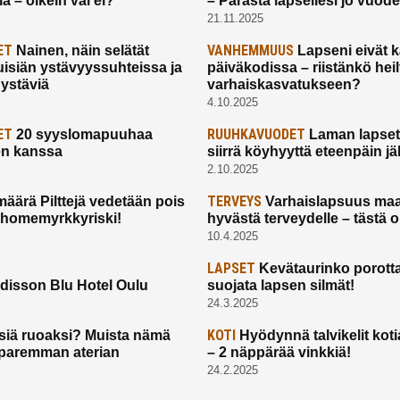
a – oikein vai ei?
– Parasta lapsellesi jo vuod
21.11.2025
ET
VANHEMMUUS
Nainen, näin selätät
Lapseni eivät 
uisiän ystävyyssuhteissa ja
päiväkodissa – riistänkö hei
 ystäviä
varhaiskasvatukseen?
4.10.2025
ET
RUUHKAVUODET
20 syyslomapuuhaa
Laman lapset,
en kanssa
siirrä köyhyyttä eteenpäin jäl
2.10.2025
TERVEYS
määrä Pilttejä vedetään pois
Varhaislapsuus maa
 homemyrkkyriski!
hyvästä terveydelle – tästä 
10.4.2025
LAPSET
Kevätaurinko porotta
disson Blu Hotel Oulu
suojata lapsen silmät!
24.3.2025
KOTI
siä ruoaksi? Muista nämä
Hyödynnä talvikelit koti
t paremman aterian
– 2 näppärää vinkkiä!
24.2.2025