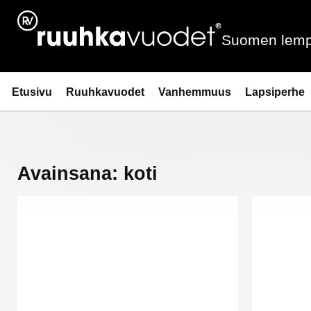
Siirry
sisältöön
Suomen lemp
Ruuhkavuodet.fi
Etusivu
Ruuhkavuodet
Vanhemmuus
Lapsiperhe
Avainsana:
koti