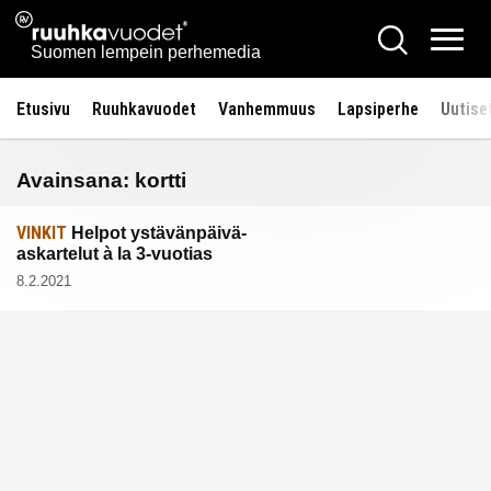
Siirry
Ruuhkavuodet.fi
Hae
sisältöön
Vali
Suomen lempein perhemedia
Etusivu
Ruuhkavuodet
Vanhemmuus
Lapsiperhe
Uutise
Avainsana:
kortti
VINKIT
Helpot ystävänpäivä-
askartelut à la 3-vuotias
8.2.2021