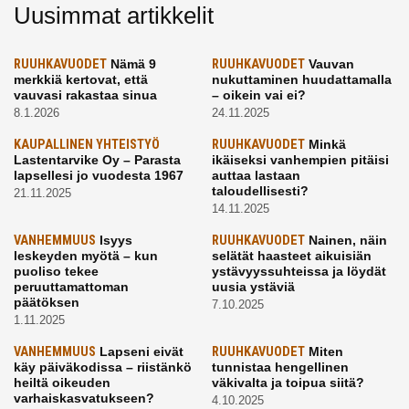
Uusimmat artikkelit
RUUHKAVUODET
Nämä 9
RUUHKAVUODET
Vauvan
merkkiä kertovat, että
nukuttaminen huudattamalla
vauvasi rakastaa sinua
– oikein vai ei?
8.1.2026
24.11.2025
KAUPALLINEN YHTEISTYÖ
RUUHKAVUODET
Minkä
Lastentarvike Oy – Parasta
ikäiseksi vanhempien pitäisi
lapsellesi jo vuodesta 1967
auttaa lastaan
taloudellisesti?
21.11.2025
14.11.2025
VANHEMMUUS
Isyys
RUUHKAVUODET
Nainen, näin
leskeyden myötä – kun
selätät haasteet aikuisiän
puoliso tekee
ystävyyssuhteissa ja löydät
peruuttamattoman
uusia ystäviä
päätöksen
7.10.2025
1.11.2025
VANHEMMUUS
Lapseni eivät
RUUHKAVUODET
Miten
käy päiväkodissa – riistänkö
tunnistaa hengellinen
heiltä oikeuden
väkivalta ja toipua siitä?
varhaiskasvatukseen?
4.10.2025