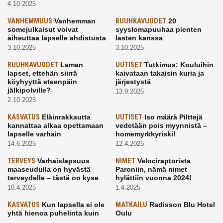
4.10.2025
VANHEMMUUS
Vanhemman
RUUHKAVUODET
20
somejulkaisut voivat
syyslomapuuhaa pienten
aiheuttaa lapselle ahdistusta
lasten kanssa
3.10.2025
3.10.2025
RUUHKAVUODET
Laman
UUTISET
Tutkimus: Kouluihin
lapset, ettehän siirrä
kaivataan takaisin kuria ja
köyhyyttä eteenpäin
järjestystä
jälkipolville?
13.9.2025
2.10.2025
KASVATUS
Eläinrakkautta
UUTISET
Iso määrä Pilttejä
kannattaa alkaa opettamaan
vedetään pois myynnistä –
lapselle varhain
homemyrkkyriski!
14.6.2025
12.4.2025
TERVEYS
Varhaislapsuus
NIMET
Velociraptorista
maaseudulla on hyvästä
Paroniin, nämä nimet
terveydelle – tästä on kyse
hylättiin vuonna 2024!
10.4.2025
1.4.2025
KASVATUS
Kun lapsella ei ole
MATKAILU
Radisson Blu Hotel
yhtä hienoa puhelinta kuin
Oulu
kavereilla
24.3.2025