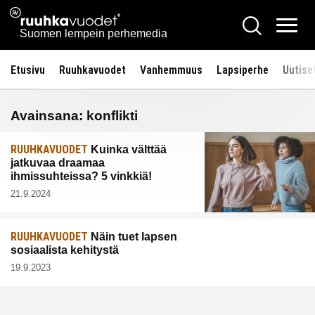
Siirry
Ruuhkavuodet.fi
Hae
sisältöön
Vali
Suomen lempein perhemedia
Etusivu
Ruuhkavuodet
Vanhemmuus
Lapsiperhe
Uutise
Avainsana:
konflikti
RUUHKAVUODET
Kuinka välttää
jatkuvaa draamaa
ihmissuhteissa? 5 vinkkiä!
21.9.2024
RUUHKAVUODET
Näin tuet lapsen
sosiaalista kehitystä
19.9.2023