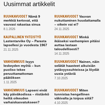
Uusimmat artikkelit
RUUHKAVUODET
Nämä 9
RUUHKAVUODET
Vauvan
merkkiä kertovat, että
nukuttaminen huudattamalla
vauvasi rakastaa sinua
– oikein vai ei?
8.1.2026
24.11.2025
KAUPALLINEN YHTEISTYÖ
RUUHKAVUODET
Minkä
Lastentarvike Oy – Parasta
ikäiseksi vanhempien pitäisi
lapsellesi jo vuodesta 1967
auttaa lastaan
taloudellisesti?
21.11.2025
14.11.2025
VANHEMMUUS
Isyys
RUUHKAVUODET
Nainen, näin
leskeyden myötä – kun
selätät haasteet aikuisiän
puoliso tekee
ystävyyssuhteissa ja löydät
peruuttamattoman
uusia ystäviä
päätöksen
7.10.2025
1.11.2025
VANHEMMUUS
Lapseni eivät
RUUHKAVUODET
Miten
käy päiväkodissa – riistänkö
tunnistaa hengellinen
heiltä oikeuden
väkivalta ja toipua siitä?
varhaiskasvatukseen?
4.10.2025