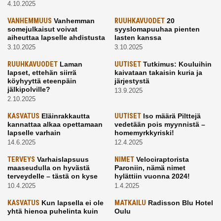
4.10.2025
VANHEMMUUS
Vanhemman
RUUHKAVUODET
20
somejulkaisut voivat
syyslomapuuhaa pienten
aiheuttaa lapselle ahdistusta
lasten kanssa
3.10.2025
3.10.2025
RUUHKAVUODET
Laman
UUTISET
Tutkimus: Kouluihin
lapset, ettehän siirrä
kaivataan takaisin kuria ja
köyhyyttä eteenpäin
järjestystä
jälkipolville?
13.9.2025
2.10.2025
KASVATUS
Eläinrakkautta
UUTISET
Iso määrä Pilttejä
kannattaa alkaa opettamaan
vedetään pois myynnistä –
lapselle varhain
homemyrkkyriski!
14.6.2025
12.4.2025
TERVEYS
Varhaislapsuus
NIMET
Velociraptorista
maaseudulla on hyvästä
Paroniin, nämä nimet
terveydelle – tästä on kyse
hylättiin vuonna 2024!
10.4.2025
1.4.2025
KASVATUS
Kun lapsella ei ole
MATKAILU
Radisson Blu Hotel
yhtä hienoa puhelinta kuin
Oulu
kavereilla
24.3.2025