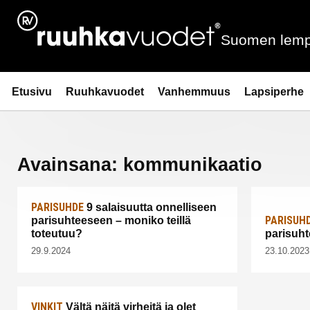
Siirry
sisältöön
Suomen lemp
Ruuhkavuodet.fi
Etusivu
Ruuhkavuodet
Vanhemmuus
Lapsiperhe
Avainsana:
kommunikaatio
PARISUHDE
9 salaisuutta onnelliseen
PARISUH
parisuhteeseen – moniko teillä
toteutuu?
parisuht
29.9.2024
23.10.2023
VINKIT
Vältä näitä virheitä ja olet