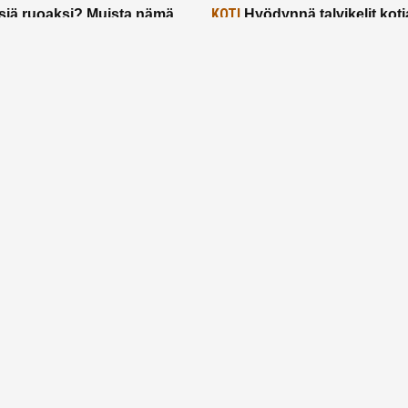
KOTI
siä ruoaksi? Muista nämä
Hyödynnä talvikelit koti
t paremman aterian
– 2 näppärää vinkkiä!
24.2.2025
Etusivu
Meistä
Ruuhkavuodet
Lapsiperhe
Vanhemmuus
Tietosuojalauseke
© 2026 Ruuhkavuodet.fi. Kaikki oikeudet pidätetään.