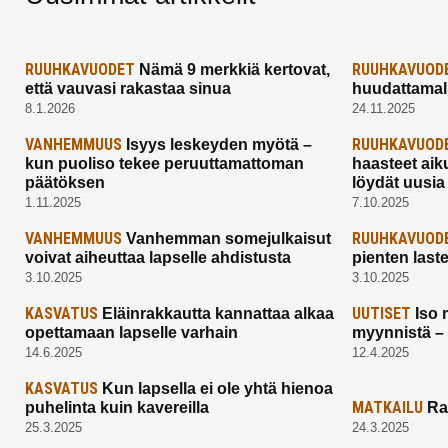
RUUHKAVUODET
RUUHKAVUOD
Nämä 9 merkkiä kertovat,
että vauvasi rakastaa sinua
huudattamall
8.1.2026
24.11.2025
VANHEMMUUS
RUUHKAVUOD
Isyys leskeyden myötä –
kun puoliso tekee peruuttamattoman
haasteet aik
päätöksen
löydät uusia
1.11.2025
7.10.2025
VANHEMMUUS
RUUHKAVUOD
Vanhemman somejulkaisut
voivat aiheuttaa lapselle ahdistusta
pienten last
3.10.2025
3.10.2025
KASVATUS
UUTISET
Eläinrakkautta kannattaa alkaa
Iso 
opettamaan lapselle varhain
myynnistä –
14.6.2025
12.4.2025
KASVATUS
Kun lapsella ei ole yhtä hienoa
MATKAILU
puhelinta kuin kavereilla
Ra
25.3.2025
24.3.2025