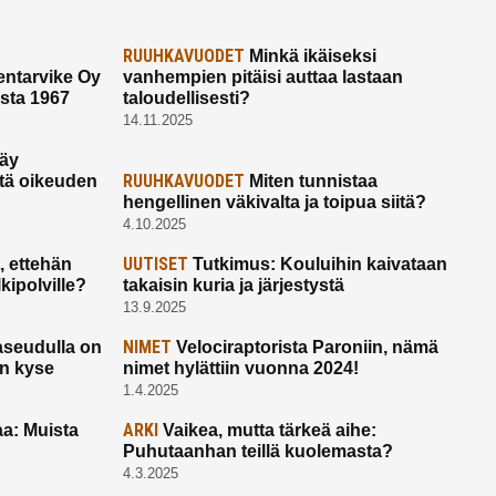
RUUHKAVUODET
Minkä ikäiseksi
ntarvike Oy
vanhempien pitäisi auttaa lastaan
esta 1967
taloudellisesti?
14.11.2025
käy
RUUHKAVUODET
ltä oikeuden
Miten tunnistaa
hengellinen väkivalta ja toipua siitä?
4.10.2025
UUTISET
 ettehän
Tutkimus: Kouluihin kaivataan
kipolville?
takaisin kuria ja järjestystä
13.9.2025
NIMET
seudulla on
Velociraptorista Paroniin, nämä
on kyse
nimet hylättiin vuonna 2024!
1.4.2025
ARKI
a: Muista
Vaikea, mutta tärkeä aihe:
Puhutaanhan teillä kuolemasta?
4.3.2025