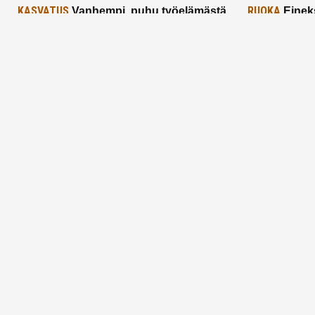
KASVATUS
RUOKA
Vanhempi, puhu työelämästä
Einek
lapselle – mutta mieti sanojasi!
asiat ja saa
25.2.2025
24.2.2025
Aitoa vertaistukea perhearkeen, lempeästi
myötäeläen
Facebook
Instagram
TikTok
X