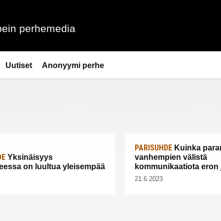
ein perhemedia
Uutiset
Anonyymi perhe
PARISUHDE
Kuinka para
DE
Yksinäisyys
vanhempien välistä
eessa on luultua yleisempää
kommunikaatiota eron 
21.6.2023