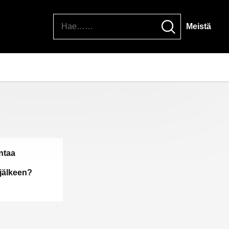
Hae
Meistä
ntaa
jälkeen?