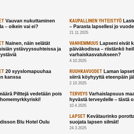
ET
KAUPALLINEN YHTEISTYÖ
Vauvan nukuttaminen
Laste
a – oikein vai ei?
– Parasta lapsellesi jo vuod
21.11.2025
ET
VANHEMMUUS
Nainen, näin selätät
Lapseni eivät 
uisiän ystävyyssuhteissa ja
päiväkodissa – riistänkö hei
 ystäviä
varhaiskasvatukseen?
4.10.2025
ET
RUUHKAVUODET
20 syyslomapuuhaa
Laman lapset,
en kanssa
siirrä köyhyyttä eteenpäin jäl
2.10.2025
TERVEYS
määrä Pilttejä vedetään pois
Varhaislapsuus maa
 homemyrkkyriski!
hyvästä terveydelle – tästä 
10.4.2025
LAPSET
Kevätaurinko porotta
disson Blu Hotel Oulu
suojata lapsen silmät!
24.3.2025