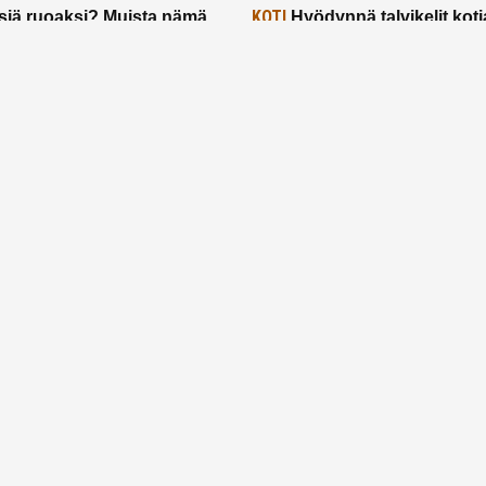
KOTI
siä ruoaksi? Muista nämä
Hyödynnä talvikelit koti
t paremman aterian
– 2 näppärää vinkkiä!
24.2.2025
Etusivu
Meistä
Ruuhkavuodet
Lapsiperhe
Vanhemmuus
Tietosuojalauseke
© 2026 Ruuhkavuodet.fi. Kaikki oikeudet pidätetään.