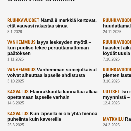
RUUHKAVUODET
RUUHKAVUOD
Nämä 9 merkkiä kertovat,
että vauvasi rakastaa sinua
huudattamall
8.1.2026
24.11.2025
VANHEMMUUS
RUUHKAVUOD
Isyys leskeyden myötä –
kun puoliso tekee peruuttamattoman
haasteet aik
päätöksen
löydät uusia
1.11.2025
7.10.2025
VANHEMMUUS
RUUHKAVUOD
Vanhemman somejulkaisut
voivat aiheuttaa lapselle ahdistusta
pienten last
3.10.2025
3.10.2025
KASVATUS
UUTISET
Eläinrakkautta kannattaa alkaa
Iso 
opettamaan lapselle varhain
myynnistä –
14.6.2025
12.4.2025
KASVATUS
Kun lapsella ei ole yhtä hienoa
MATKAILU
puhelinta kuin kavereilla
Ra
25.3.2025
24.3.2025