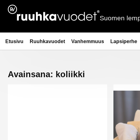
Siirry
sisältöön
Suomen lemp
Ruuhkavuodet.fi
Etusivu
Ruuhkavuodet
Vanhemmuus
Lapsiperhe
Avainsana:
koliikki