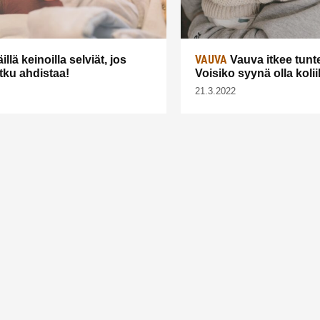
VAUVA
illä keinoilla selviät, jos
Vauva itkee tunt
tku ahdistaa!
Voisiko syynä olla kolii
21.3.2022