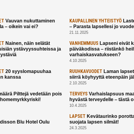
ET
KAUPALLINEN YHTEISTYÖ
Vauvan nukuttaminen
Laste
a – oikein vai ei?
– Parasta lapsellesi jo vuod
21.11.2025
ET
VANHEMMUUS
Nainen, näin selätät
Lapseni eivät 
uisiän ystävyyssuhteissa ja
päiväkodissa – riistänkö hei
 ystäviä
varhaiskasvatukseen?
4.10.2025
ET
RUUHKAVUODET
20 syyslomapuuhaa
Laman lapset,
en kanssa
siirrä köyhyyttä eteenpäin jäl
2.10.2025
TERVEYS
määrä Pilttejä vedetään pois
Varhaislapsuus maa
 homemyrkkyriski!
hyvästä terveydelle – tästä 
10.4.2025
LAPSET
Kevätaurinko porotta
disson Blu Hotel Oulu
suojata lapsen silmät!
24.3.2025