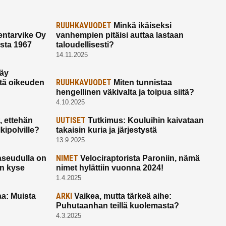
RUUHKAVUODET
Minkä ikäiseksi
ntarvike Oy
vanhempien pitäisi auttaa lastaan
esta 1967
taloudellisesti?
14.11.2025
käy
RUUHKAVUODET
ltä oikeuden
Miten tunnistaa
hengellinen väkivalta ja toipua siitä?
4.10.2025
UUTISET
 ettehän
Tutkimus: Kouluihin kaivataan
kipolville?
takaisin kuria ja järjestystä
13.9.2025
NIMET
seudulla on
Velociraptorista Paroniin, nämä
on kyse
nimet hylättiin vuonna 2024!
1.4.2025
ARKI
a: Muista
Vaikea, mutta tärkeä aihe:
Puhutaanhan teillä kuolemasta?
4.3.2025