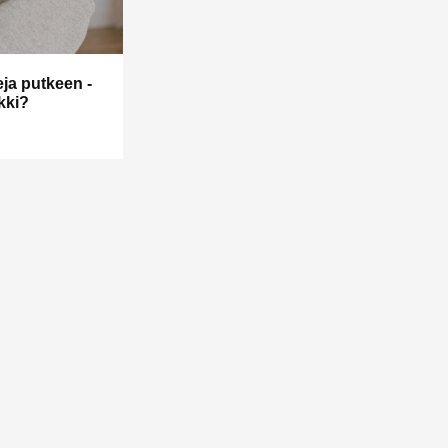
eja putkeen -
kki?