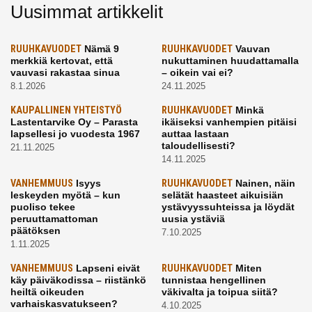
Uusimmat artikkelit
RUUHKAVUODET
Nämä 9
RUUHKAVUODET
Vauvan
merkkiä kertovat, että
nukuttaminen huudattamalla
vauvasi rakastaa sinua
– oikein vai ei?
8.1.2026
24.11.2025
KAUPALLINEN YHTEISTYÖ
RUUHKAVUODET
Minkä
Lastentarvike Oy – Parasta
ikäiseksi vanhempien pitäisi
lapsellesi jo vuodesta 1967
auttaa lastaan
taloudellisesti?
21.11.2025
14.11.2025
VANHEMMUUS
Isyys
RUUHKAVUODET
Nainen, näin
leskeyden myötä – kun
selätät haasteet aikuisiän
puoliso tekee
ystävyyssuhteissa ja löydät
peruuttamattoman
uusia ystäviä
päätöksen
7.10.2025
1.11.2025
VANHEMMUUS
Lapseni eivät
RUUHKAVUODET
Miten
käy päiväkodissa – riistänkö
tunnistaa hengellinen
heiltä oikeuden
väkivalta ja toipua siitä?
varhaiskasvatukseen?
4.10.2025