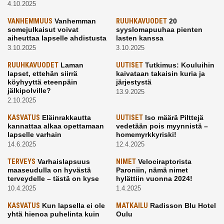
4.10.2025
VANHEMMUUS
Vanhemman
RUUHKAVUODET
20
somejulkaisut voivat
syyslomapuuhaa pienten
aiheuttaa lapselle ahdistusta
lasten kanssa
3.10.2025
3.10.2025
RUUHKAVUODET
Laman
UUTISET
Tutkimus: Kouluihin
lapset, ettehän siirrä
kaivataan takaisin kuria ja
köyhyyttä eteenpäin
järjestystä
jälkipolville?
13.9.2025
2.10.2025
KASVATUS
Eläinrakkautta
UUTISET
Iso määrä Pilttejä
kannattaa alkaa opettamaan
vedetään pois myynnistä –
lapselle varhain
homemyrkkyriski!
14.6.2025
12.4.2025
TERVEYS
Varhaislapsuus
NIMET
Velociraptorista
maaseudulla on hyvästä
Paroniin, nämä nimet
terveydelle – tästä on kyse
hylättiin vuonna 2024!
10.4.2025
1.4.2025
KASVATUS
Kun lapsella ei ole
MATKAILU
Radisson Blu Hotel
yhtä hienoa puhelinta kuin
Oulu
kavereilla
24.3.2025