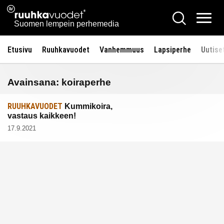
Siirry
Ruuhkavuodet.fi
Hae
sisältöön
Vali
Suomen lempein perhemedia
Etusivu
Ruuhkavuodet
Vanhemmuus
Lapsiperhe
Uutise
Avainsana:
koiraperhe
RUUHKAVUODET
Kummikoira,
vastaus kaikkeen!
17.9.2021