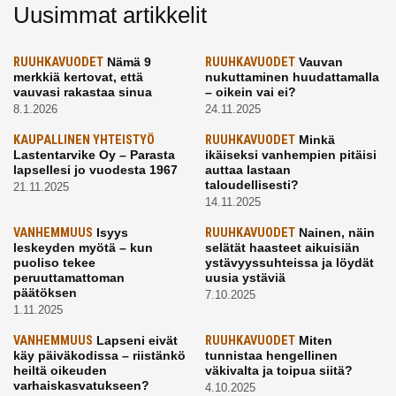
Uusimmat artikkelit
RUUHKAVUODET
Nämä 9
RUUHKAVUODET
Vauvan
merkkiä kertovat, että
nukuttaminen huudattamalla
vauvasi rakastaa sinua
– oikein vai ei?
8.1.2026
24.11.2025
KAUPALLINEN YHTEISTYÖ
RUUHKAVUODET
Minkä
Lastentarvike Oy – Parasta
ikäiseksi vanhempien pitäisi
lapsellesi jo vuodesta 1967
auttaa lastaan
taloudellisesti?
21.11.2025
14.11.2025
VANHEMMUUS
Isyys
RUUHKAVUODET
Nainen, näin
leskeyden myötä – kun
selätät haasteet aikuisiän
puoliso tekee
ystävyyssuhteissa ja löydät
peruuttamattoman
uusia ystäviä
päätöksen
7.10.2025
1.11.2025
VANHEMMUUS
Lapseni eivät
RUUHKAVUODET
Miten
käy päiväkodissa – riistänkö
tunnistaa hengellinen
heiltä oikeuden
väkivalta ja toipua siitä?
varhaiskasvatukseen?
4.10.2025