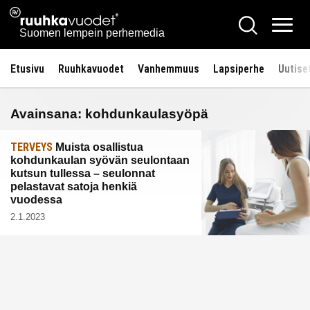
Siirry
Ruuhkavuodet.fi
Hae
sisältöön
Vali
Suomen lempein perhemedia
Etusivu
Ruuhkavuodet
Vanhemmuus
Lapsiperhe
Uutise
Avainsana:
kohdunkaulasyöpä
TERVEYS
Muista osallistua
kohdunkaulan syövän seulontaan
kutsun tullessa – seulonnat
pelastavat satoja henkiä
vuodessa
2.1.2023