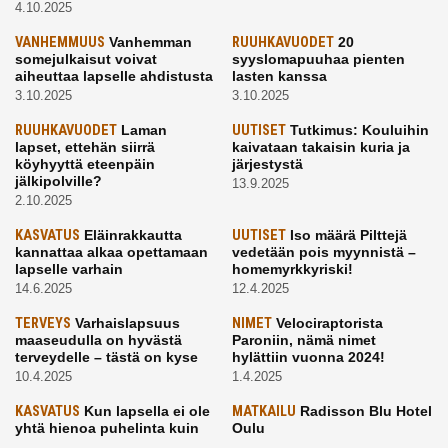
4.10.2025
VANHEMMUUS
Vanhemman
RUUHKAVUODET
20
somejulkaisut voivat
syyslomapuuhaa pienten
aiheuttaa lapselle ahdistusta
lasten kanssa
3.10.2025
3.10.2025
RUUHKAVUODET
Laman
UUTISET
Tutkimus: Kouluihin
lapset, ettehän siirrä
kaivataan takaisin kuria ja
köyhyyttä eteenpäin
järjestystä
jälkipolville?
13.9.2025
2.10.2025
KASVATUS
Eläinrakkautta
UUTISET
Iso määrä Pilttejä
kannattaa alkaa opettamaan
vedetään pois myynnistä –
lapselle varhain
homemyrkkyriski!
14.6.2025
12.4.2025
TERVEYS
Varhaislapsuus
NIMET
Velociraptorista
maaseudulla on hyvästä
Paroniin, nämä nimet
terveydelle – tästä on kyse
hylättiin vuonna 2024!
10.4.2025
1.4.2025
KASVATUS
Kun lapsella ei ole
MATKAILU
Radisson Blu Hotel
yhtä hienoa puhelinta kuin
Oulu
kavereilla
24.3.2025