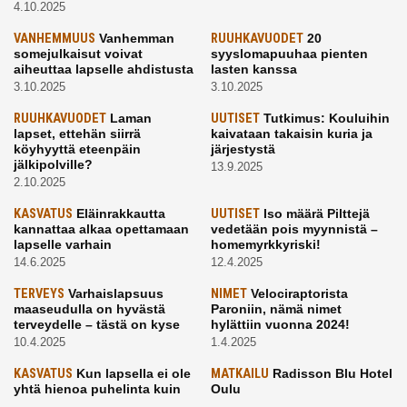
4.10.2025
VANHEMMUUS
Vanhemman
RUUHKAVUODET
20
somejulkaisut voivat
syyslomapuuhaa pienten
aiheuttaa lapselle ahdistusta
lasten kanssa
3.10.2025
3.10.2025
RUUHKAVUODET
Laman
UUTISET
Tutkimus: Kouluihin
lapset, ettehän siirrä
kaivataan takaisin kuria ja
köyhyyttä eteenpäin
järjestystä
jälkipolville?
13.9.2025
2.10.2025
KASVATUS
Eläinrakkautta
UUTISET
Iso määrä Pilttejä
kannattaa alkaa opettamaan
vedetään pois myynnistä –
lapselle varhain
homemyrkkyriski!
14.6.2025
12.4.2025
TERVEYS
Varhaislapsuus
NIMET
Velociraptorista
maaseudulla on hyvästä
Paroniin, nämä nimet
terveydelle – tästä on kyse
hylättiin vuonna 2024!
10.4.2025
1.4.2025
KASVATUS
Kun lapsella ei ole
MATKAILU
Radisson Blu Hotel
yhtä hienoa puhelinta kuin
Oulu
kavereilla
24.3.2025