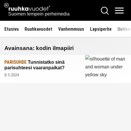
Siirry
Ruuhkavuodet.fi
Hae
sisältöön
Vali
Suomen lempein perhemedia
Etusivu
Ruuhkavuodet
Vanhemmuus
Lapsiperhe
Uutise
Avainsana:
kodin ilmapiiri
PARISUHDE
Tunnistatko sinä
parisuhteesi vaaranpaikat?
9.3.2024