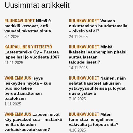
Uusimmat artikkelit
RUUHKAVUODET
Nämä 9
RUUHKAVUODET
Vauvan
merkkiä kertovat, että
nukuttaminen huudattamalla
vauvasi rakastaa sinua
– oikein vai ei?
8.1.2026
24.11.2025
KAUPALLINEN YHTEISTYÖ
RUUHKAVUODET
Minkä
Lastentarvike Oy – Parasta
ikäiseksi vanhempien pitäisi
lapsellesi jo vuodesta 1967
auttaa lastaan
taloudellisesti?
21.11.2025
14.11.2025
VANHEMMUUS
Isyys
RUUHKAVUODET
Nainen, näin
leskeyden myötä – kun
selätät haasteet aikuisiän
puoliso tekee
ystävyyssuhteissa ja löydät
peruuttamattoman
uusia ystäviä
päätöksen
7.10.2025
1.11.2025
VANHEMMUUS
Lapseni eivät
RUUHKAVUODET
Miten
käy päiväkodissa – riistänkö
tunnistaa hengellinen
heiltä oikeuden
väkivalta ja toipua siitä?
varhaiskasvatukseen?
4.10.2025