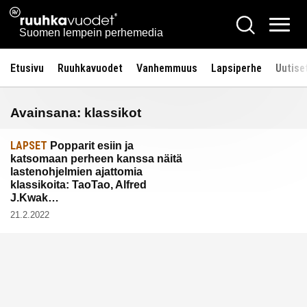
Siirry
Ruuhkavuodet.fi
Hae
sisältöön
Vali
Suomen lempein perhemedia
Etusivu
Ruuhkavuodet
Vanhemmuus
Lapsiperhe
Uutise
Avainsana:
klassikot
LAPSET
Popparit esiin ja
katsomaan perheen kanssa näitä
lastenohjelmien ajattomia
klassikoita: TaoTao, Alfred
J.Kwak…
21.2.2022