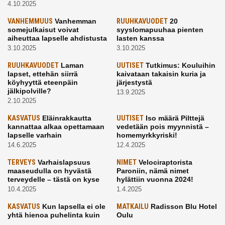
4.10.2025
VANHEMMUUS
Vanhemman
RUUHKAVUODET
20
somejulkaisut voivat
syyslomapuuhaa pienten
aiheuttaa lapselle ahdistusta
lasten kanssa
3.10.2025
3.10.2025
RUUHKAVUODET
Laman
UUTISET
Tutkimus: Kouluihin
lapset, ettehän siirrä
kaivataan takaisin kuria ja
köyhyyttä eteenpäin
järjestystä
jälkipolville?
13.9.2025
2.10.2025
KASVATUS
Eläinrakkautta
UUTISET
Iso määrä Pilttejä
kannattaa alkaa opettamaan
vedetään pois myynnistä –
lapselle varhain
homemyrkkyriski!
14.6.2025
12.4.2025
TERVEYS
Varhaislapsuus
NIMET
Velociraptorista
maaseudulla on hyvästä
Paroniin, nämä nimet
terveydelle – tästä on kyse
hylättiin vuonna 2024!
10.4.2025
1.4.2025
KASVATUS
Kun lapsella ei ole
MATKAILU
Radisson Blu Hotel
yhtä hienoa puhelinta kuin
Oulu
kavereilla
24.3.2025