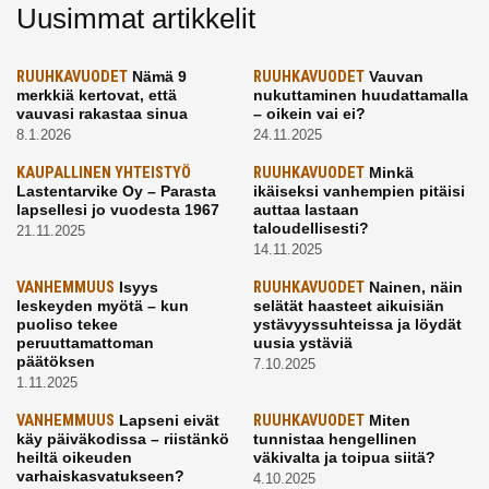
Uusimmat artikkelit
RUUHKAVUODET
Nämä 9
RUUHKAVUODET
Vauvan
merkkiä kertovat, että
nukuttaminen huudattamalla
vauvasi rakastaa sinua
– oikein vai ei?
8.1.2026
24.11.2025
KAUPALLINEN YHTEISTYÖ
RUUHKAVUODET
Minkä
Lastentarvike Oy – Parasta
ikäiseksi vanhempien pitäisi
lapsellesi jo vuodesta 1967
auttaa lastaan
taloudellisesti?
21.11.2025
14.11.2025
VANHEMMUUS
Isyys
RUUHKAVUODET
Nainen, näin
leskeyden myötä – kun
selätät haasteet aikuisiän
puoliso tekee
ystävyyssuhteissa ja löydät
peruuttamattoman
uusia ystäviä
päätöksen
7.10.2025
1.11.2025
VANHEMMUUS
Lapseni eivät
RUUHKAVUODET
Miten
käy päiväkodissa – riistänkö
tunnistaa hengellinen
heiltä oikeuden
väkivalta ja toipua siitä?
varhaiskasvatukseen?
4.10.2025