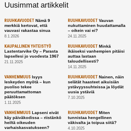
Uusimmat artikkelit
RUUHKAVUODET
Nämä 9
RUUHKAVUODET
Vauvan
merkkiä kertovat, että
nukuttaminen huudattamalla
vauvasi rakastaa sinua
– oikein vai ei?
8.1.2026
24.11.2025
KAUPALLINEN YHTEISTYÖ
RUUHKAVUODET
Minkä
Lastentarvike Oy – Parasta
ikäiseksi vanhempien pitäisi
lapsellesi jo vuodesta 1967
auttaa lastaan
taloudellisesti?
21.11.2025
14.11.2025
VANHEMMUUS
Isyys
RUUHKAVUODET
Nainen, näin
leskeyden myötä – kun
selätät haasteet aikuisiän
puoliso tekee
ystävyyssuhteissa ja löydät
peruuttamattoman
uusia ystäviä
päätöksen
7.10.2025
1.11.2025
VANHEMMUUS
Lapseni eivät
RUUHKAVUODET
Miten
käy päiväkodissa – riistänkö
tunnistaa hengellinen
heiltä oikeuden
väkivalta ja toipua siitä?
varhaiskasvatukseen?
4.10.2025