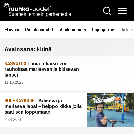
Siirry
Ruuhkavuodet.fi
Hae
sisältöön
Vali
Suomen lempein perhemedia
Etusivu
Ruuhkavuodet
Vanhemmuus
Lapsiperhe
Uutise
Avainsana:
kitinä
KASVATUS
Tämä tokaisu voi
rauhoittaa marisevan ja kitisevän
lapsen
11.10.2023
RUUHKAVUODET
Kitisevä ja
mariseva lapsi – helppo kikka jolla
saat sen loppumaan
26.4.2021