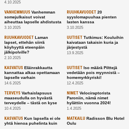
4.10.2025
VANHEMMUUS
Vanhemman
RUUHKAVUODET
20
somejulkaisut voivat
syyslomapuuhaa pienten
aiheuttaa lapselle ahdistusta
lasten kanssa
3.10.2025
3.10.2025
RUUHKAVUODET
Laman
UUTISET
Tutkimus: Kouluihin
lapset, ettehän siirrä
kaivataan takaisin kuria ja
köyhyyttä eteenpäin
järjestystä
jälkipolville?
13.9.2025
2.10.2025
KASVATUS
Eläinrakkautta
UUTISET
Iso määrä Pilttejä
kannattaa alkaa opettamaan
vedetään pois myynnistä –
lapselle varhain
homemyrkkyriski!
14.6.2025
12.4.2025
TERVEYS
Varhaislapsuus
NIMET
Velociraptorista
maaseudulla on hyvästä
Paroniin, nämä nimet
terveydelle – tästä on kyse
hylättiin vuonna 2024!
10.4.2025
1.4.2025
KASVATUS
Kun lapsella ei ole
MATKAILU
Radisson Blu Hotel
yhtä hienoa puhelinta kuin
Oulu
kavereilla
24.3.2025