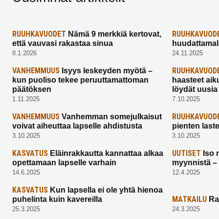
RUUHKAVUODET
RUUHKAVUOD
Nämä 9 merkkiä kertovat,
että vauvasi rakastaa sinua
huudattamall
8.1.2026
24.11.2025
VANHEMMUUS
RUUHKAVUOD
Isyys leskeyden myötä –
kun puoliso tekee peruuttamattoman
haasteet aik
päätöksen
löydät uusia
1.11.2025
7.10.2025
VANHEMMUUS
RUUHKAVUOD
Vanhemman somejulkaisut
voivat aiheuttaa lapselle ahdistusta
pienten last
3.10.2025
3.10.2025
KASVATUS
UUTISET
Eläinrakkautta kannattaa alkaa
Iso 
opettamaan lapselle varhain
myynnistä –
14.6.2025
12.4.2025
KASVATUS
Kun lapsella ei ole yhtä hienoa
MATKAILU
puhelinta kuin kavereilla
Ra
25.3.2025
24.3.2025