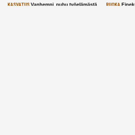
KASVATUS
RUOKA
Vanhempi, puhu työelämästä
Einek
lapselle – mutta mieti sanojasi!
asiat ja saa
25.2.2025
24.2.2025
Aitoa vertaistukea perhearkeen, lempeästi
myötäeläen
Facebook
Instagram
TikTok
X