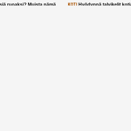
KOTI
siä ruoaksi? Muista nämä
Hyödynnä talvikelit koti
t paremman aterian
– 2 näppärää vinkkiä!
24.2.2025
Etusivu
Meistä
Ruuhkavuodet
Lapsiperhe
Vanhemmuus
Tietosuojalauseke
© 2026 Ruuhkavuodet.fi. Kaikki oikeudet pidätetään.