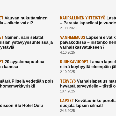
ET
KAUPALLINEN YHTEISTYÖ
Vauvan nukuttaminen
Laste
a – oikein vai ei?
– Parasta lapsellesi jo vuod
21.11.2025
ET
VANHEMMUUS
Nainen, näin selätät
Lapseni eivät 
uisiän ystävyyssuhteissa ja
päiväkodissa – riistänkö hei
 ystäviä
varhaiskasvatukseen?
4.10.2025
ET
RUUHKAVUODET
20 syyslomapuuhaa
Laman lapset,
en kanssa
siirrä köyhyyttä eteenpäin jäl
2.10.2025
TERVEYS
määrä Pilttejä vedetään pois
Varhaislapsuus maa
 homemyrkkyriski!
hyvästä terveydelle – tästä 
10.4.2025
LAPSET
Kevätaurinko porotta
disson Blu Hotel Oulu
suojata lapsen silmät!
24.3.2025