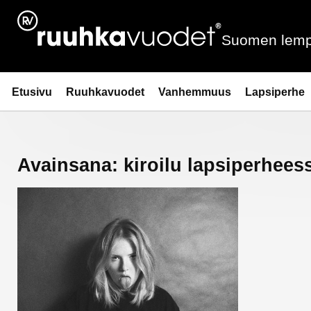
Siirry
sisältöön
Suomen lemp
Ruuhkavuodet.fi
Etusivu
Ruuhkavuodet
Vanhemmuus
Lapsiperhe
Avainsana:
kiroilu lapsiperhees