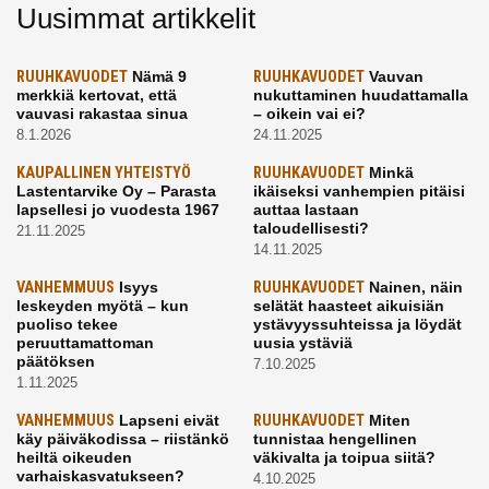
Uusimmat artikkelit
RUUHKAVUODET
Nämä 9
RUUHKAVUODET
Vauvan
merkkiä kertovat, että
nukuttaminen huudattamalla
vauvasi rakastaa sinua
– oikein vai ei?
8.1.2026
24.11.2025
KAUPALLINEN YHTEISTYÖ
RUUHKAVUODET
Minkä
Lastentarvike Oy – Parasta
ikäiseksi vanhempien pitäisi
lapsellesi jo vuodesta 1967
auttaa lastaan
taloudellisesti?
21.11.2025
14.11.2025
VANHEMMUUS
Isyys
RUUHKAVUODET
Nainen, näin
leskeyden myötä – kun
selätät haasteet aikuisiän
puoliso tekee
ystävyyssuhteissa ja löydät
peruuttamattoman
uusia ystäviä
päätöksen
7.10.2025
1.11.2025
VANHEMMUUS
Lapseni eivät
RUUHKAVUODET
Miten
käy päiväkodissa – riistänkö
tunnistaa hengellinen
heiltä oikeuden
väkivalta ja toipua siitä?
varhaiskasvatukseen?
4.10.2025