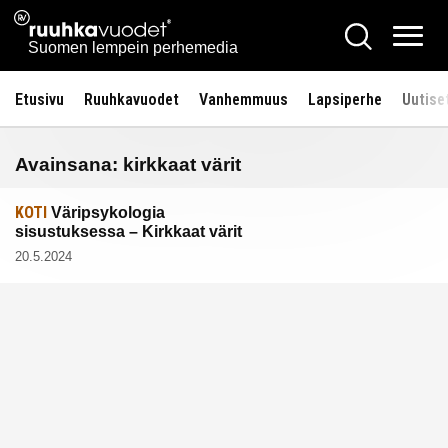
Siirry
Ruuhkavuodet.fi
Hae
sisältöön
Vali
Suomen lempein perhemedia
Etusivu
Ruuhkavuodet
Vanhemmuus
Lapsiperhe
Uutise
Avainsana:
kirkkaat värit
KOTI
Väripsykologia
sisustuksessa – Kirkkaat värit
20.5.2024