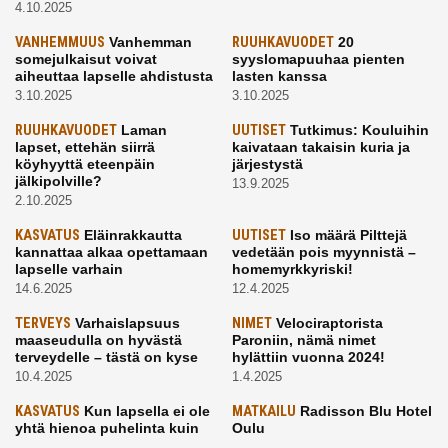
4.10.2025
VANHEMMUUS
Vanhemman
RUUHKAVUODET
20
somejulkaisut voivat
syyslomapuuhaa pienten
aiheuttaa lapselle ahdistusta
lasten kanssa
3.10.2025
3.10.2025
RUUHKAVUODET
Laman
UUTISET
Tutkimus: Kouluihin
lapset, ettehän siirrä
kaivataan takaisin kuria ja
köyhyyttä eteenpäin
järjestystä
jälkipolville?
13.9.2025
2.10.2025
KASVATUS
Eläinrakkautta
UUTISET
Iso määrä Pilttejä
kannattaa alkaa opettamaan
vedetään pois myynnistä –
lapselle varhain
homemyrkkyriski!
14.6.2025
12.4.2025
TERVEYS
Varhaislapsuus
NIMET
Velociraptorista
maaseudulla on hyvästä
Paroniin, nämä nimet
terveydelle – tästä on kyse
hylättiin vuonna 2024!
10.4.2025
1.4.2025
KASVATUS
Kun lapsella ei ole
MATKAILU
Radisson Blu Hotel
yhtä hienoa puhelinta kuin
Oulu
kavereilla
24.3.2025