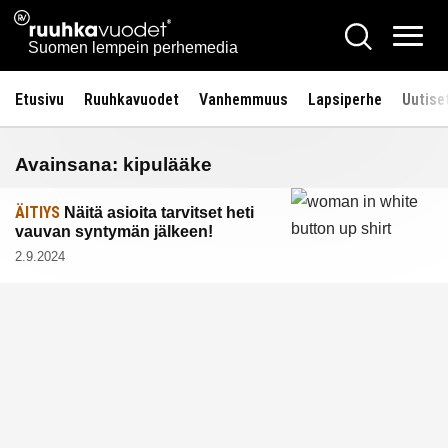
Siirry
Ruuhkavuodet.fi
Hae
sisältöön
Vali
Suomen lempein perhemedia
Etusivu
Ruuhkavuodet
Vanhemmuus
Lapsiperhe
Uutise
Avainsana:
kipulääke
ÄITIYS
Näitä asioita tarvitset heti
vauvan syntymän jälkeen!
2.9.2024