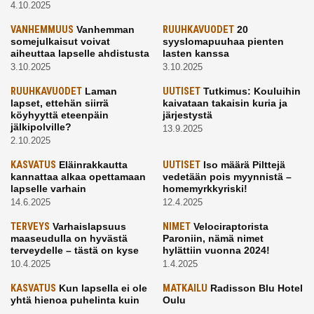
4.10.2025
VANHEMMUUS
Vanhemman
RUUHKAVUODET
20
somejulkaisut voivat
syyslomapuuhaa pienten
aiheuttaa lapselle ahdistusta
lasten kanssa
3.10.2025
3.10.2025
RUUHKAVUODET
Laman
UUTISET
Tutkimus: Kouluihin
lapset, ettehän siirrä
kaivataan takaisin kuria ja
köyhyyttä eteenpäin
järjestystä
jälkipolville?
13.9.2025
2.10.2025
KASVATUS
Eläinrakkautta
UUTISET
Iso määrä Pilttejä
kannattaa alkaa opettamaan
vedetään pois myynnistä –
lapselle varhain
homemyrkkyriski!
14.6.2025
12.4.2025
TERVEYS
Varhaislapsuus
NIMET
Velociraptorista
maaseudulla on hyvästä
Paroniin, nämä nimet
terveydelle – tästä on kyse
hylättiin vuonna 2024!
10.4.2025
1.4.2025
KASVATUS
Kun lapsella ei ole
MATKAILU
Radisson Blu Hotel
yhtä hienoa puhelinta kuin
Oulu
kavereilla
24.3.2025