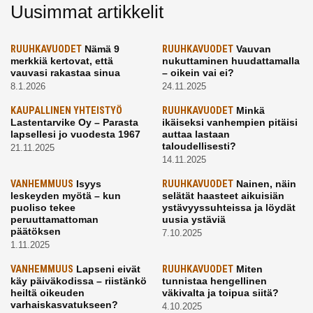
Uusimmat artikkelit
RUUHKAVUODET
Nämä 9
RUUHKAVUODET
Vauvan
merkkiä kertovat, että
nukuttaminen huudattamalla
vauvasi rakastaa sinua
– oikein vai ei?
8.1.2026
24.11.2025
KAUPALLINEN YHTEISTYÖ
RUUHKAVUODET
Minkä
Lastentarvike Oy – Parasta
ikäiseksi vanhempien pitäisi
lapsellesi jo vuodesta 1967
auttaa lastaan
taloudellisesti?
21.11.2025
14.11.2025
VANHEMMUUS
Isyys
RUUHKAVUODET
Nainen, näin
leskeyden myötä – kun
selätät haasteet aikuisiän
puoliso tekee
ystävyyssuhteissa ja löydät
peruuttamattoman
uusia ystäviä
päätöksen
7.10.2025
1.11.2025
VANHEMMUUS
Lapseni eivät
RUUHKAVUODET
Miten
käy päiväkodissa – riistänkö
tunnistaa hengellinen
heiltä oikeuden
väkivalta ja toipua siitä?
varhaiskasvatukseen?
4.10.2025