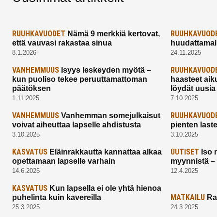
RUUHKAVUODET
RUUHKAVUOD
Nämä 9 merkkiä kertovat,
että vauvasi rakastaa sinua
huudattamall
8.1.2026
24.11.2025
VANHEMMUUS
RUUHKAVUOD
Isyys leskeyden myötä –
kun puoliso tekee peruuttamattoman
haasteet aik
päätöksen
löydät uusia
1.11.2025
7.10.2025
VANHEMMUUS
RUUHKAVUOD
Vanhemman somejulkaisut
voivat aiheuttaa lapselle ahdistusta
pienten last
3.10.2025
3.10.2025
KASVATUS
UUTISET
Eläinrakkautta kannattaa alkaa
Iso 
opettamaan lapselle varhain
myynnistä –
14.6.2025
12.4.2025
KASVATUS
Kun lapsella ei ole yhtä hienoa
MATKAILU
puhelinta kuin kavereilla
Ra
25.3.2025
24.3.2025