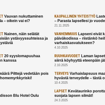
ET
KAUPALLINEN YHTEISTYÖ
Vauvan nukuttaminen
Laste
a – oikein vai ei?
– Parasta lapsellesi jo vuod
21.11.2025
ET
VANHEMMUUS
Nainen, näin selätät
Lapseni eivät 
uisiän ystävyyssuhteissa ja
päiväkodissa – riistänkö hei
 ystäviä
varhaiskasvatukseen?
4.10.2025
ET
RUUHKAVUODET
20 syyslomapuuhaa
Laman lapset,
en kanssa
siirrä köyhyyttä eteenpäin jäl
2.10.2025
TERVEYS
määrä Pilttejä vedetään pois
Varhaislapsuus maa
 homemyrkkyriski!
hyvästä terveydelle – tästä 
10.4.2025
LAPSET
Kevätaurinko porotta
disson Blu Hotel Oulu
suojata lapsen silmät!
24.3.2025