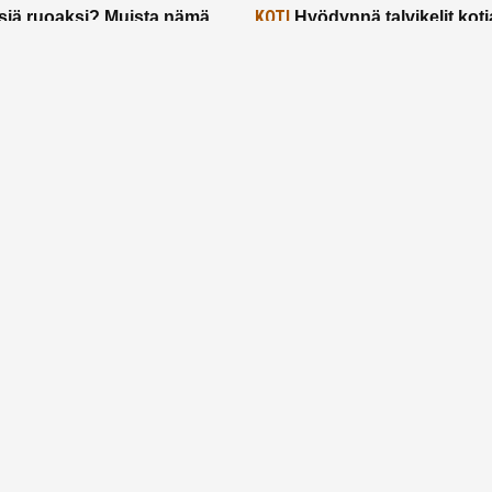
KOTI
siä ruoaksi? Muista nämä
Hyödynnä talvikelit koti
t paremman aterian
– 2 näppärää vinkkiä!
24.2.2025
Etusivu
Meistä
Ruuhkavuodet
Lapsiperhe
Vanhemmuus
Tietosuojalauseke
© 2026 Ruuhkavuodet.fi. Kaikki oikeudet pidätetään.