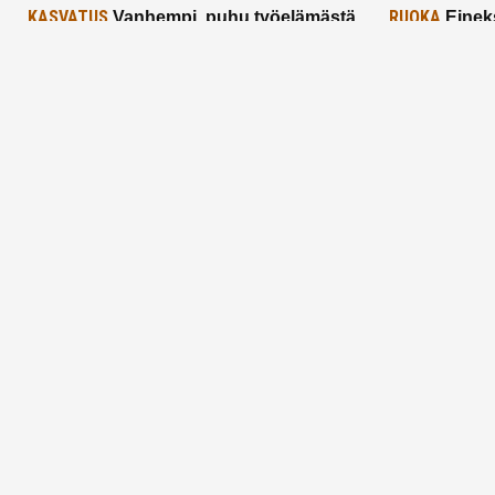
KASVATUS
RUOKA
Vanhempi, puhu työelämästä
Einek
lapselle – mutta mieti sanojasi!
asiat ja saa
25.2.2025
24.2.2025
Aitoa vertaistukea perhearkeen, lempeästi
myötäeläen
Facebook
Instagram
TikTok
X