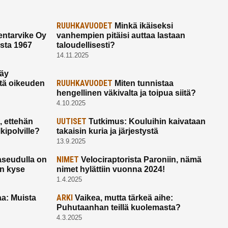
RUUHKAVUODET
Minkä ikäiseksi
ntarvike Oy
vanhempien pitäisi auttaa lastaan
esta 1967
taloudellisesti?
14.11.2025
käy
RUUHKAVUODET
ltä oikeuden
Miten tunnistaa
hengellinen väkivalta ja toipua siitä?
4.10.2025
UUTISET
 ettehän
Tutkimus: Kouluihin kaivataan
kipolville?
takaisin kuria ja järjestystä
13.9.2025
NIMET
seudulla on
Velociraptorista Paroniin, nämä
on kyse
nimet hylättiin vuonna 2024!
1.4.2025
ARKI
a: Muista
Vaikea, mutta tärkeä aihe:
Puhutaanhan teillä kuolemasta?
4.3.2025