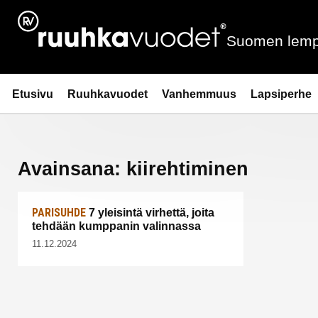
Siirry
sisältöön
Suomen lemp
Ruuhkavuodet.fi
Etusivu
Ruuhkavuodet
Vanhemmuus
Lapsiperhe
Avainsana:
kiirehtiminen
PARISUHDE
7 yleisintä virhettä, joita
tehdään kumppanin valinnassa
11.12.2024