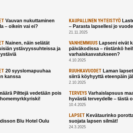
ET
KAUPALLINEN YHTEISTYÖ
Vauvan nukuttaminen
Laste
a – oikein vai ei?
– Parasta lapsellesi jo vuod
21.11.2025
ET
VANHEMMUUS
Nainen, näin selätät
Lapseni eivät 
uisiän ystävyyssuhteissa ja
päiväkodissa – riistänkö hei
 ystäviä
varhaiskasvatukseen?
4.10.2025
ET
RUUHKAVUODET
20 syyslomapuuhaa
Laman lapset,
en kanssa
siirrä köyhyyttä eteenpäin jäl
2.10.2025
TERVEYS
määrä Pilttejä vedetään pois
Varhaislapsuus maa
 homemyrkkyriski!
hyvästä terveydelle – tästä 
10.4.2025
LAPSET
Kevätaurinko porotta
disson Blu Hotel Oulu
suojata lapsen silmät!
24.3.2025