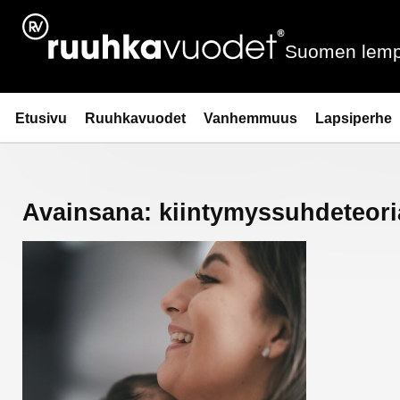
Siirry
sisältöön
Suomen lemp
Ruuhkavuodet.fi
Etusivu
Ruuhkavuodet
Vanhemmuus
Lapsiperhe
Avainsana:
kiintymyssuhdeteori