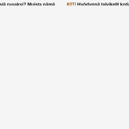
KOTI
siä ruoaksi? Muista nämä
Hyödynnä talvikelit koti
t paremman aterian
– 2 näppärää vinkkiä!
24.2.2025
Etusivu
Meistä
Ruuhkavuodet
Lapsiperhe
Vanhemmuus
Tietosuojalauseke
© 2026 Ruuhkavuodet.fi. Kaikki oikeudet pidätetään.