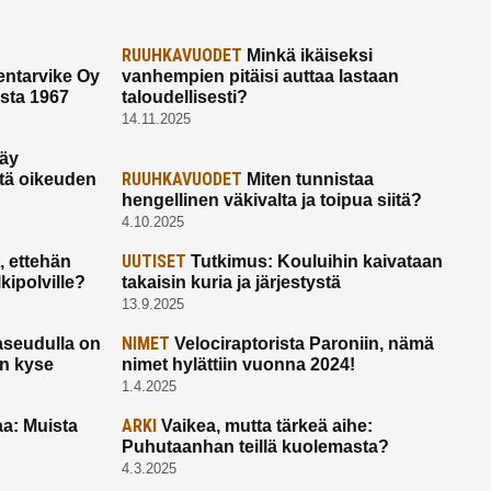
RUUHKAVUODET
Minkä ikäiseksi
ntarvike Oy
vanhempien pitäisi auttaa lastaan
esta 1967
taloudellisesti?
14.11.2025
käy
RUUHKAVUODET
ltä oikeuden
Miten tunnistaa
hengellinen väkivalta ja toipua siitä?
4.10.2025
UUTISET
 ettehän
Tutkimus: Kouluihin kaivataan
kipolville?
takaisin kuria ja järjestystä
13.9.2025
NIMET
seudulla on
Velociraptorista Paroniin, nämä
on kyse
nimet hylättiin vuonna 2024!
1.4.2025
ARKI
a: Muista
Vaikea, mutta tärkeä aihe:
Puhutaanhan teillä kuolemasta?
4.3.2025