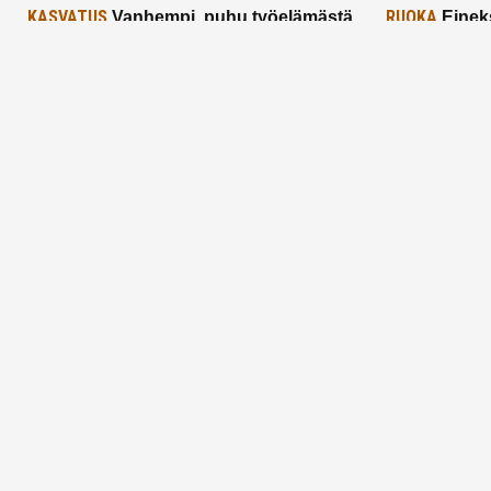
KASVATUS
RUOKA
Vanhempi, puhu työelämästä
Einek
lapselle – mutta mieti sanojasi!
asiat ja saa
25.2.2025
24.2.2025
Aitoa vertaistukea perhearkeen, lempeästi
myötäeläen
Facebook
Instagram
TikTok
X