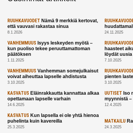
RUUHKAVUODET
RUUHKAVUOD
Nämä 9 merkkiä kertovat,
että vauvasi rakastaa sinua
huudattamall
8.1.2026
24.11.2025
VANHEMMUUS
RUUHKAVUOD
Isyys leskeyden myötä –
kun puoliso tekee peruuttamattoman
haasteet aik
päätöksen
löydät uusia
1.11.2025
7.10.2025
VANHEMMUUS
RUUHKAVUOD
Vanhemman somejulkaisut
voivat aiheuttaa lapselle ahdistusta
pienten last
3.10.2025
3.10.2025
KASVATUS
UUTISET
Eläinrakkautta kannattaa alkaa
Iso 
opettamaan lapselle varhain
myynnistä –
14.6.2025
12.4.2025
KASVATUS
Kun lapsella ei ole yhtä hienoa
MATKAILU
puhelinta kuin kavereilla
Ra
25.3.2025
24.3.2025