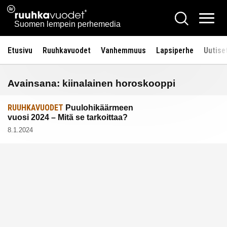
Siirry
Ruuhkavuodet.fi
Hae
sisältöön
Vali
Suomen lempein perhemedia
Etusivu
Ruuhkavuodet
Vanhemmuus
Lapsiperhe
Uutise
Avainsana:
kiinalainen horoskooppi
RUUHKAVUODET
Puulohikäärmeen
vuosi 2024 – Mitä se tarkoittaa?
8.1.2024