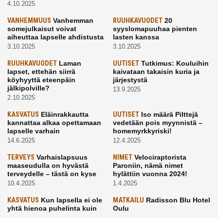
4.10.2025
VANHEMMUUS
Vanhemman
RUUHKAVUODET
20
somejulkaisut voivat
syyslomapuuhaa pienten
aiheuttaa lapselle ahdistusta
lasten kanssa
3.10.2025
3.10.2025
RUUHKAVUODET
Laman
UUTISET
Tutkimus: Kouluihin
lapset, ettehän siirrä
kaivataan takaisin kuria ja
köyhyyttä eteenpäin
järjestystä
jälkipolville?
13.9.2025
2.10.2025
KASVATUS
Eläinrakkautta
UUTISET
Iso määrä Pilttejä
kannattaa alkaa opettamaan
vedetään pois myynnistä –
lapselle varhain
homemyrkkyriski!
14.6.2025
12.4.2025
TERVEYS
Varhaislapsuus
NIMET
Velociraptorista
maaseudulla on hyvästä
Paroniin, nämä nimet
terveydelle – tästä on kyse
hylättiin vuonna 2024!
10.4.2025
1.4.2025
KASVATUS
Kun lapsella ei ole
MATKAILU
Radisson Blu Hotel
yhtä hienoa puhelinta kuin
Oulu
kavereilla
24.3.2025