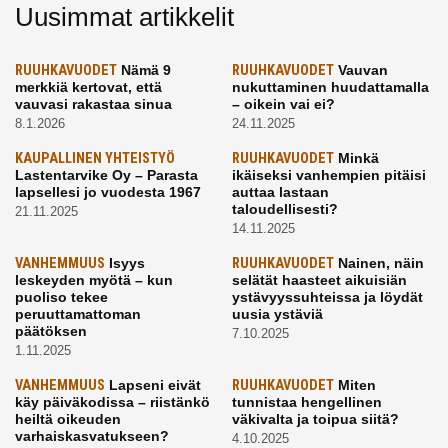
Uusimmat artikkelit
RUUHKAVUODET
Nämä 9
RUUHKAVUODET
Vauvan
merkkiä kertovat, että
nukuttaminen huudattamalla
vauvasi rakastaa sinua
– oikein vai ei?
8.1.2026
24.11.2025
KAUPALLINEN YHTEISTYÖ
RUUHKAVUODET
Minkä
Lastentarvike Oy – Parasta
ikäiseksi vanhempien pitäisi
lapsellesi jo vuodesta 1967
auttaa lastaan
taloudellisesti?
21.11.2025
14.11.2025
VANHEMMUUS
Isyys
RUUHKAVUODET
Nainen, näin
leskeyden myötä – kun
selätät haasteet aikuisiän
puoliso tekee
ystävyyssuhteissa ja löydät
peruuttamattoman
uusia ystäviä
päätöksen
7.10.2025
1.11.2025
VANHEMMUUS
Lapseni eivät
RUUHKAVUODET
Miten
käy päiväkodissa – riistänkö
tunnistaa hengellinen
heiltä oikeuden
väkivalta ja toipua siitä?
varhaiskasvatukseen?
4.10.2025