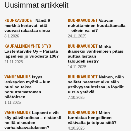
Uusimmat artikkelit
RUUHKAVUODET
Nämä 9
RUUHKAVUODET
Vauvan
merkkiä kertovat, että
nukuttaminen huudattamalla
vauvasi rakastaa sinua
– oikein vai ei?
8.1.2026
24.11.2025
KAUPALLINEN YHTEISTYÖ
RUUHKAVUODET
Minkä
Lastentarvike Oy – Parasta
ikäiseksi vanhempien pitäisi
lapsellesi jo vuodesta 1967
auttaa lastaan
taloudellisesti?
21.11.2025
14.11.2025
VANHEMMUUS
Isyys
RUUHKAVUODET
Nainen, näin
leskeyden myötä – kun
selätät haasteet aikuisiän
puoliso tekee
ystävyyssuhteissa ja löydät
peruuttamattoman
uusia ystäviä
päätöksen
7.10.2025
1.11.2025
VANHEMMUUS
Lapseni eivät
RUUHKAVUODET
Miten
käy päiväkodissa – riistänkö
tunnistaa hengellinen
heiltä oikeuden
väkivalta ja toipua siitä?
varhaiskasvatukseen?
4.10.2025