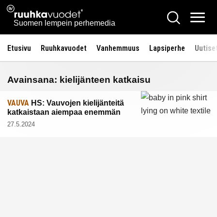
Siirry
Ruuhkavuodet.fi
Hae
sisältöön
Vali
Suomen lempein perhemedia
Etusivu
Ruuhkavuodet
Vanhemmuus
Lapsiperhe
Uutise
Avainsana:
kielijänteen katkaisu
VAUVA
HS: Vauvojen kielijänteitä
katkaistaan aiempaa enemmän
27.5.2024