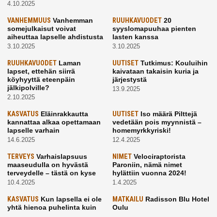
4.10.2025
VANHEMMUUS
Vanhemman
RUUHKAVUODET
20
somejulkaisut voivat
syyslomapuuhaa pienten
aiheuttaa lapselle ahdistusta
lasten kanssa
3.10.2025
3.10.2025
RUUHKAVUODET
Laman
UUTISET
Tutkimus: Kouluihin
lapset, ettehän siirrä
kaivataan takaisin kuria ja
köyhyyttä eteenpäin
järjestystä
jälkipolville?
13.9.2025
2.10.2025
KASVATUS
Eläinrakkautta
UUTISET
Iso määrä Pilttejä
kannattaa alkaa opettamaan
vedetään pois myynnistä –
lapselle varhain
homemyrkkyriski!
14.6.2025
12.4.2025
TERVEYS
Varhaislapsuus
NIMET
Velociraptorista
maaseudulla on hyvästä
Paroniin, nämä nimet
terveydelle – tästä on kyse
hylättiin vuonna 2024!
10.4.2025
1.4.2025
KASVATUS
Kun lapsella ei ole
MATKAILU
Radisson Blu Hotel
yhtä hienoa puhelinta kuin
Oulu
kavereilla
24.3.2025