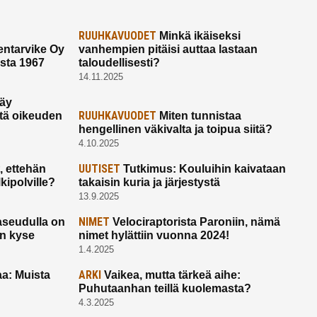
RUUHKAVUODET
Minkä ikäiseksi
ntarvike Oy
vanhempien pitäisi auttaa lastaan
esta 1967
taloudellisesti?
14.11.2025
käy
RUUHKAVUODET
ltä oikeuden
Miten tunnistaa
hengellinen väkivalta ja toipua siitä?
4.10.2025
UUTISET
 ettehän
Tutkimus: Kouluihin kaivataan
kipolville?
takaisin kuria ja järjestystä
13.9.2025
NIMET
seudulla on
Velociraptorista Paroniin, nämä
on kyse
nimet hylättiin vuonna 2024!
1.4.2025
ARKI
a: Muista
Vaikea, mutta tärkeä aihe:
Puhutaanhan teillä kuolemasta?
4.3.2025