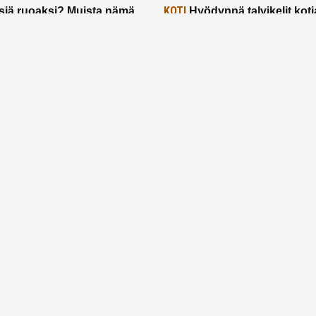
KOTI
siä ruoaksi? Muista nämä
Hyödynnä talvikelit koti
t paremman aterian
– 2 näppärää vinkkiä!
24.2.2025
Etusivu
Meistä
Ruuhkavuodet
Lapsiperhe
Vanhemmuus
Tietosuojalauseke
© 2026 Ruuhkavuodet.fi. Kaikki oikeudet pidätetään.