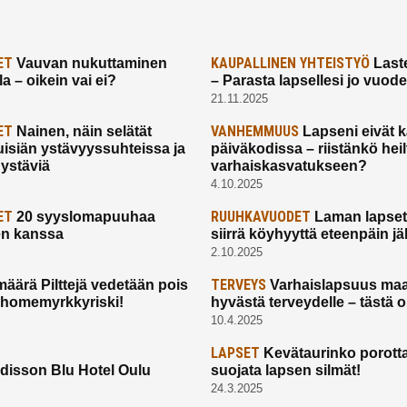
ET
KAUPALLINEN YHTEISTYÖ
Vauvan nukuttaminen
Laste
a – oikein vai ei?
– Parasta lapsellesi jo vuod
21.11.2025
ET
VANHEMMUUS
Nainen, näin selätät
Lapseni eivät 
uisiän ystävyyssuhteissa ja
päiväkodissa – riistänkö hei
 ystäviä
varhaiskasvatukseen?
4.10.2025
ET
RUUHKAVUODET
20 syyslomapuuhaa
Laman lapset,
en kanssa
siirrä köyhyyttä eteenpäin jäl
2.10.2025
TERVEYS
määrä Pilttejä vedetään pois
Varhaislapsuus maa
 homemyrkkyriski!
hyvästä terveydelle – tästä 
10.4.2025
LAPSET
Kevätaurinko porotta
disson Blu Hotel Oulu
suojata lapsen silmät!
24.3.2025