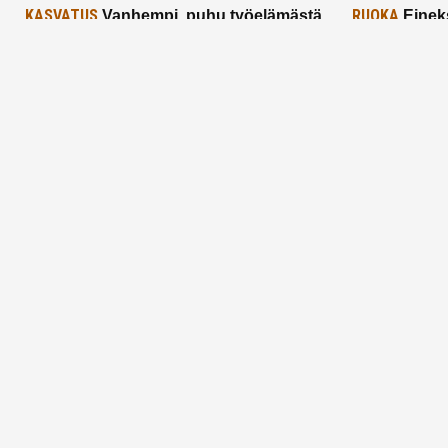
KASVATUS
RUOKA
Vanhempi, puhu työelämästä
Einek
lapselle – mutta mieti sanojasi!
asiat ja saa
25.2.2025
24.2.2025
Aitoa vertaistukea perhearkeen, lempeästi
myötäeläen
Facebook
Instagram
TikTok
X