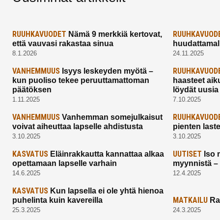
RUUHKAVUODET
RUUHKAVUOD
Nämä 9 merkkiä kertovat,
että vauvasi rakastaa sinua
huudattamall
8.1.2026
24.11.2025
VANHEMMUUS
RUUHKAVUOD
Isyys leskeyden myötä –
kun puoliso tekee peruuttamattoman
haasteet aik
päätöksen
löydät uusia
1.11.2025
7.10.2025
VANHEMMUUS
RUUHKAVUOD
Vanhemman somejulkaisut
voivat aiheuttaa lapselle ahdistusta
pienten last
3.10.2025
3.10.2025
KASVATUS
UUTISET
Eläinrakkautta kannattaa alkaa
Iso 
opettamaan lapselle varhain
myynnistä –
14.6.2025
12.4.2025
KASVATUS
Kun lapsella ei ole yhtä hienoa
MATKAILU
puhelinta kuin kavereilla
Ra
25.3.2025
24.3.2025