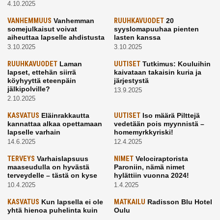
4.10.2025
VANHEMMUUS
Vanhemman
RUUHKAVUODET
20
somejulkaisut voivat
syyslomapuuhaa pienten
aiheuttaa lapselle ahdistusta
lasten kanssa
3.10.2025
3.10.2025
RUUHKAVUODET
Laman
UUTISET
Tutkimus: Kouluihin
lapset, ettehän siirrä
kaivataan takaisin kuria ja
köyhyyttä eteenpäin
järjestystä
jälkipolville?
13.9.2025
2.10.2025
KASVATUS
Eläinrakkautta
UUTISET
Iso määrä Pilttejä
kannattaa alkaa opettamaan
vedetään pois myynnistä –
lapselle varhain
homemyrkkyriski!
14.6.2025
12.4.2025
TERVEYS
Varhaislapsuus
NIMET
Velociraptorista
maaseudulla on hyvästä
Paroniin, nämä nimet
terveydelle – tästä on kyse
hylättiin vuonna 2024!
10.4.2025
1.4.2025
KASVATUS
Kun lapsella ei ole
MATKAILU
Radisson Blu Hotel
yhtä hienoa puhelinta kuin
Oulu
kavereilla
24.3.2025