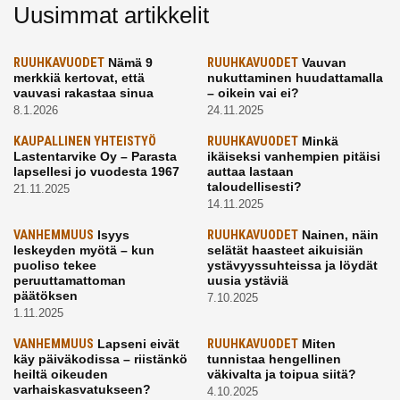
Uusimmat artikkelit
RUUHKAVUODET
Nämä 9
RUUHKAVUODET
Vauvan
merkkiä kertovat, että
nukuttaminen huudattamalla
vauvasi rakastaa sinua
– oikein vai ei?
8.1.2026
24.11.2025
KAUPALLINEN YHTEISTYÖ
RUUHKAVUODET
Minkä
Lastentarvike Oy – Parasta
ikäiseksi vanhempien pitäisi
lapsellesi jo vuodesta 1967
auttaa lastaan
taloudellisesti?
21.11.2025
14.11.2025
VANHEMMUUS
Isyys
RUUHKAVUODET
Nainen, näin
leskeyden myötä – kun
selätät haasteet aikuisiän
puoliso tekee
ystävyyssuhteissa ja löydät
peruuttamattoman
uusia ystäviä
päätöksen
7.10.2025
1.11.2025
VANHEMMUUS
Lapseni eivät
RUUHKAVUODET
Miten
käy päiväkodissa – riistänkö
tunnistaa hengellinen
heiltä oikeuden
väkivalta ja toipua siitä?
varhaiskasvatukseen?
4.10.2025