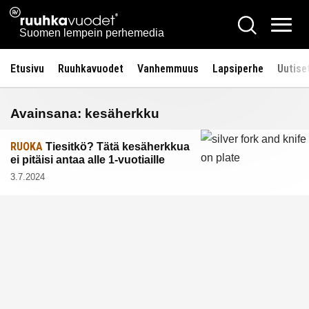
Siirry
Ruuhkavuodet.fi
Hae
sisältöön
Vali
Suomen lempein perhemedia
Etusivu
Ruuhkavuodet
Vanhemmuus
Lapsiperhe
Uutise
Avainsana:
kesäherkku
RUOKA
Tiesitkö? Tätä kesäherkkua
ei pitäisi antaa alle 1-vuotiaille
3.7.2024