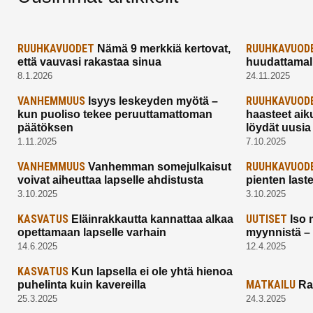
RUUHKAVUODET
RUUHKAVUOD
Nämä 9 merkkiä kertovat,
että vauvasi rakastaa sinua
huudattamall
8.1.2026
24.11.2025
VANHEMMUUS
RUUHKAVUOD
Isyys leskeyden myötä –
kun puoliso tekee peruuttamattoman
haasteet aik
päätöksen
löydät uusia
1.11.2025
7.10.2025
VANHEMMUUS
RUUHKAVUOD
Vanhemman somejulkaisut
voivat aiheuttaa lapselle ahdistusta
pienten last
3.10.2025
3.10.2025
KASVATUS
UUTISET
Eläinrakkautta kannattaa alkaa
Iso 
opettamaan lapselle varhain
myynnistä –
14.6.2025
12.4.2025
KASVATUS
Kun lapsella ei ole yhtä hienoa
MATKAILU
puhelinta kuin kavereilla
Ra
25.3.2025
24.3.2025