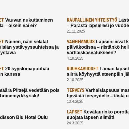
ET
KAUPALLINEN YHTEISTYÖ
Vauvan nukuttaminen
Laste
a – oikein vai ei?
– Parasta lapsellesi jo vuod
21.11.2025
ET
VANHEMMUUS
Nainen, näin selätät
Lapseni eivät 
uisiän ystävyyssuhteissa ja
päiväkodissa – riistänkö hei
 ystäviä
varhaiskasvatukseen?
4.10.2025
ET
RUUHKAVUODET
20 syyslomapuuhaa
Laman lapset,
en kanssa
siirrä köyhyyttä eteenpäin jäl
2.10.2025
TERVEYS
määrä Pilttejä vedetään pois
Varhaislapsuus maa
 homemyrkkyriski!
hyvästä terveydelle – tästä 
10.4.2025
LAPSET
Kevätaurinko porotta
disson Blu Hotel Oulu
suojata lapsen silmät!
24.3.2025