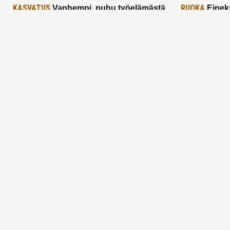
KASVATUS
RUOKA
Vanhempi, puhu työelämästä
Einek
lapselle – mutta mieti sanojasi!
asiat ja saa
25.2.2025
24.2.2025
Aitoa vertaistukea perhearkeen, lempeästi
myötäeläen
Facebook
Instagram
TikTok
X