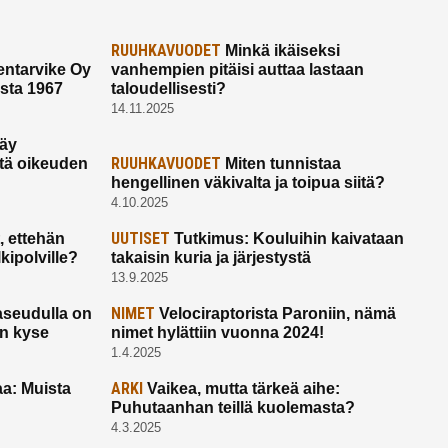
RUUHKAVUODET
Minkä ikäiseksi
ntarvike Oy
vanhempien pitäisi auttaa lastaan
esta 1967
taloudellisesti?
14.11.2025
käy
RUUHKAVUODET
ltä oikeuden
Miten tunnistaa
hengellinen väkivalta ja toipua siitä?
4.10.2025
UUTISET
 ettehän
Tutkimus: Kouluihin kaivataan
kipolville?
takaisin kuria ja järjestystä
13.9.2025
NIMET
seudulla on
Velociraptorista Paroniin, nämä
on kyse
nimet hylättiin vuonna 2024!
1.4.2025
ARKI
a: Muista
Vaikea, mutta tärkeä aihe:
Puhutaanhan teillä kuolemasta?
4.3.2025