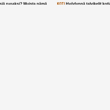
KOTI
siä ruoaksi? Muista nämä
Hyödynnä talvikelit koti
t paremman aterian
– 2 näppärää vinkkiä!
24.2.2025
Etusivu
Meistä
Ruuhkavuodet
Lapsiperhe
Vanhemmuus
Tietosuojalauseke
© 2026 Ruuhkavuodet.fi. Kaikki oikeudet pidätetään.