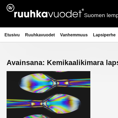
Siirry
sisältöön
Suomen lemp
Ruuhkavuodet.fi
Etusivu
Ruuhkavuodet
Vanhemmuus
Lapsiperhe
Avainsana:
Kemikaalikimara laps