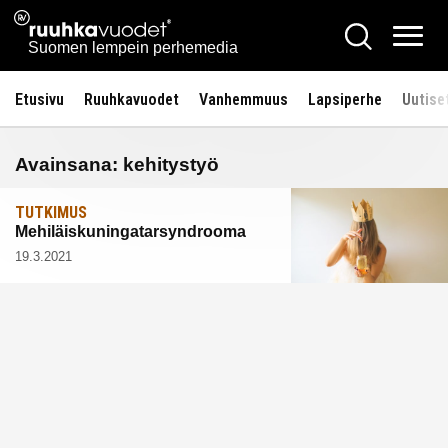
Siirry
Ruuhkavuodet.fi
Hae
sisältöön
Vali
Suomen lempein perhemedia
Etusivu
Ruuhkavuodet
Vanhemmuus
Lapsiperhe
Uutise
Avainsana:
kehitystyö
TUTKIMUS
Mehiläiskuningatarsyndrooma
19.3.2021