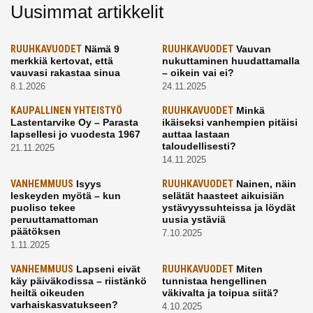
Uusimmat artikkelit
RUUHKAVUODET
Nämä 9
RUUHKAVUODET
Vauvan
merkkiä kertovat, että
nukuttaminen huudattamalla
vauvasi rakastaa sinua
– oikein vai ei?
8.1.2026
24.11.2025
KAUPALLINEN YHTEISTYÖ
RUUHKAVUODET
Minkä
Lastentarvike Oy – Parasta
ikäiseksi vanhempien pitäisi
lapsellesi jo vuodesta 1967
auttaa lastaan
taloudellisesti?
21.11.2025
14.11.2025
VANHEMMUUS
Isyys
RUUHKAVUODET
Nainen, näin
leskeyden myötä – kun
selätät haasteet aikuisiän
puoliso tekee
ystävyyssuhteissa ja löydät
peruuttamattoman
uusia ystäviä
päätöksen
7.10.2025
1.11.2025
VANHEMMUUS
Lapseni eivät
RUUHKAVUODET
Miten
käy päiväkodissa – riistänkö
tunnistaa hengellinen
heiltä oikeuden
väkivalta ja toipua siitä?
varhaiskasvatukseen?
4.10.2025