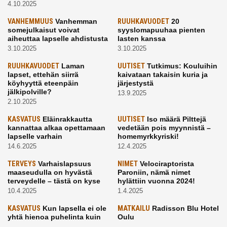
4.10.2025
VANHEMMUUS
Vanhemman
RUUHKAVUODET
20
somejulkaisut voivat
syyslomapuuhaa pienten
aiheuttaa lapselle ahdistusta
lasten kanssa
3.10.2025
3.10.2025
RUUHKAVUODET
Laman
UUTISET
Tutkimus: Kouluihin
lapset, ettehän siirrä
kaivataan takaisin kuria ja
köyhyyttä eteenpäin
järjestystä
jälkipolville?
13.9.2025
2.10.2025
KASVATUS
Eläinrakkautta
UUTISET
Iso määrä Pilttejä
kannattaa alkaa opettamaan
vedetään pois myynnistä –
lapselle varhain
homemyrkkyriski!
14.6.2025
12.4.2025
TERVEYS
Varhaislapsuus
NIMET
Velociraptorista
maaseudulla on hyvästä
Paroniin, nämä nimet
terveydelle – tästä on kyse
hylättiin vuonna 2024!
10.4.2025
1.4.2025
KASVATUS
Kun lapsella ei ole
MATKAILU
Radisson Blu Hotel
yhtä hienoa puhelinta kuin
Oulu
kavereilla
24.3.2025