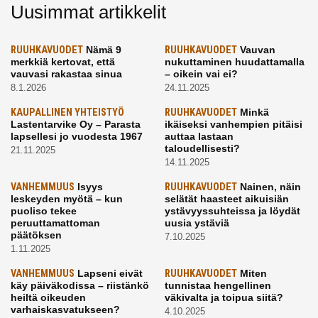
Uusimmat artikkelit
RUUHKAVUODET
Nämä 9
RUUHKAVUODET
Vauvan
merkkiä kertovat, että
nukuttaminen huudattamalla
vauvasi rakastaa sinua
– oikein vai ei?
8.1.2026
24.11.2025
KAUPALLINEN YHTEISTYÖ
RUUHKAVUODET
Minkä
Lastentarvike Oy – Parasta
ikäiseksi vanhempien pitäisi
lapsellesi jo vuodesta 1967
auttaa lastaan
taloudellisesti?
21.11.2025
14.11.2025
VANHEMMUUS
Isyys
RUUHKAVUODET
Nainen, näin
leskeyden myötä – kun
selätät haasteet aikuisiän
puoliso tekee
ystävyyssuhteissa ja löydät
peruuttamattoman
uusia ystäviä
päätöksen
7.10.2025
1.11.2025
VANHEMMUUS
Lapseni eivät
RUUHKAVUODET
Miten
käy päiväkodissa – riistänkö
tunnistaa hengellinen
heiltä oikeuden
väkivalta ja toipua siitä?
varhaiskasvatukseen?
4.10.2025