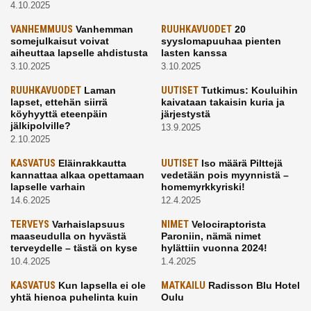
4.10.2025
VANHEMMUUS
Vanhemman
RUUHKAVUODET
20
somejulkaisut voivat
syyslomapuuhaa pienten
aiheuttaa lapselle ahdistusta
lasten kanssa
3.10.2025
3.10.2025
RUUHKAVUODET
Laman
UUTISET
Tutkimus: Kouluihin
lapset, ettehän siirrä
kaivataan takaisin kuria ja
köyhyyttä eteenpäin
järjestystä
jälkipolville?
13.9.2025
2.10.2025
KASVATUS
Eläinrakkautta
UUTISET
Iso määrä Pilttejä
kannattaa alkaa opettamaan
vedetään pois myynnistä –
lapselle varhain
homemyrkkyriski!
14.6.2025
12.4.2025
TERVEYS
Varhaislapsuus
NIMET
Velociraptorista
maaseudulla on hyvästä
Paroniin, nämä nimet
terveydelle – tästä on kyse
hylättiin vuonna 2024!
10.4.2025
1.4.2025
KASVATUS
Kun lapsella ei ole
MATKAILU
Radisson Blu Hotel
yhtä hienoa puhelinta kuin
Oulu
kavereilla
24.3.2025