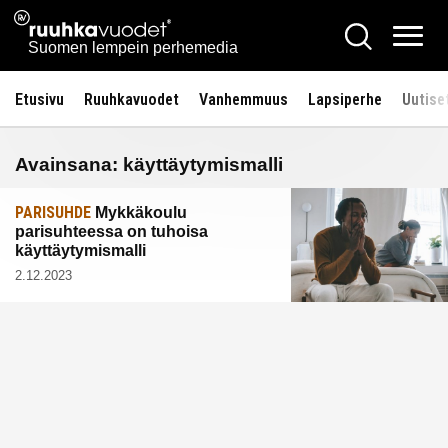
Siirry
Ruuhkavuodet.fi
Hae
sisältöön
Vali
Suomen lempein perhemedia
Etusivu
Ruuhkavuodet
Vanhemmuus
Lapsiperhe
Uutise
Avainsana:
käyttäytymismalli
PARISUHDE
Mykkäkoulu
parisuhteessa on tuhoisa
käyttäytymismalli
2.12.2023