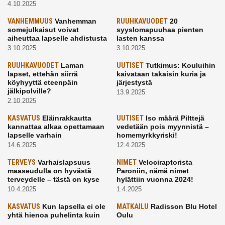
4.10.2025
VANHEMMUUS
Vanhemman
RUUHKAVUODET
20
somejulkaisut voivat
syyslomapuuhaa pienten
aiheuttaa lapselle ahdistusta
lasten kanssa
3.10.2025
3.10.2025
RUUHKAVUODET
Laman
UUTISET
Tutkimus: Kouluihin
lapset, ettehän siirrä
kaivataan takaisin kuria ja
köyhyyttä eteenpäin
järjestystä
jälkipolville?
13.9.2025
2.10.2025
KASVATUS
Eläinrakkautta
UUTISET
Iso määrä Pilttejä
kannattaa alkaa opettamaan
vedetään pois myynnistä –
lapselle varhain
homemyrkkyriski!
14.6.2025
12.4.2025
TERVEYS
Varhaislapsuus
NIMET
Velociraptorista
maaseudulla on hyvästä
Paroniin, nämä nimet
terveydelle – tästä on kyse
hylättiin vuonna 2024!
10.4.2025
1.4.2025
KASVATUS
Kun lapsella ei ole
MATKAILU
Radisson Blu Hotel
yhtä hienoa puhelinta kuin
Oulu
kavereilla
24.3.2025