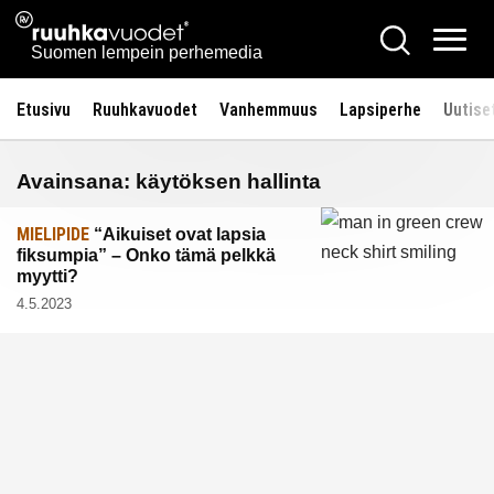
Siirry
Ruuhkavuodet.fi
Hae
sisältöön
Vali
Suomen lempein perhemedia
Etusivu
Ruuhkavuodet
Vanhemmuus
Lapsiperhe
Uutise
Avainsana:
käytöksen hallinta
MIELIPIDE
“Aikuiset ovat lapsia
fiksumpia” – Onko tämä pelkkä
myytti?
4.5.2023