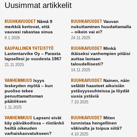
Uusimmat artikkelit
RUUHKAVUODET
Nämä 9
RUUHKAVUODET
Vauvan
merkkiä kertovat, että
nukuttaminen huudattamalla
vauvasi rakastaa sinua
– oikein vai ei?
8.1.2026
24.11.2025
KAUPALLINEN YHTEISTYÖ
RUUHKAVUODET
Minkä
Lastentarvike Oy – Parasta
ikäiseksi vanhempien pitäisi
lapsellesi jo vuodesta 1967
auttaa lastaan
taloudellisesti?
21.11.2025
14.11.2025
VANHEMMUUS
Isyys
RUUHKAVUODET
Nainen, näin
leskeyden myötä – kun
selätät haasteet aikuisiän
puoliso tekee
ystävyyssuhteissa ja löydät
peruuttamattoman
uusia ystäviä
päätöksen
7.10.2025
1.11.2025
VANHEMMUUS
Lapseni eivät
RUUHKAVUODET
Miten
käy päiväkodissa – riistänkö
tunnistaa hengellinen
heiltä oikeuden
väkivalta ja toipua siitä?
varhaiskasvatukseen?
4.10.2025