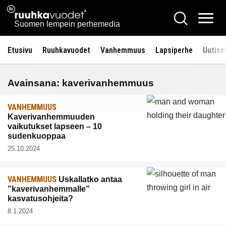
Siirry
Ruuhkavuodet.fi
Hae
sisältöön
Vali
Suomen lempein perhemedia
Etusivu
Ruuhkavuodet
Vanhemmuus
Lapsiperhe
Uutise
Avainsana:
kaverivanhemmuus
VANHEMMUUS
Kaverivanhemmuuden
vaikutukset lapseen – 10
sudenkuoppaa
25.10.2024
VANHEMMUUS
Uskallatko antaa
”kaverivanhemmalle”
kasvatusohjeita?
8.1.2024