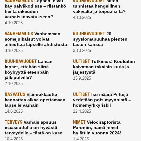
VANHEMMUUS
Lapseni eivät
RUUHKAVUODET
Miten
käy päiväkodissa – riistänkö
tunnistaa hengellinen
heiltä oikeuden
väkivalta ja toipua siitä?
varhaiskasvatukseen?
4.10.2025
4.10.2025
VANHEMMUUS
Vanhemman
RUUHKAVUODET
20
somejulkaisut voivat
syyslomapuuhaa pienten
aiheuttaa lapselle ahdistusta
lasten kanssa
3.10.2025
3.10.2025
RUUHKAVUODET
Laman
UUTISET
Tutkimus: Kouluihin
lapset, ettehän siirrä
kaivataan takaisin kuria ja
köyhyyttä eteenpäin
järjestystä
jälkipolville?
13.9.2025
2.10.2025
KASVATUS
Eläinrakkautta
UUTISET
Iso määrä Pilttejä
kannattaa alkaa opettamaan
vedetään pois myynnistä –
lapselle varhain
homemyrkkyriski!
14.6.2025
12.4.2025
TERVEYS
Varhaislapsuus
NIMET
Velociraptorista
maaseudulla on hyvästä
Paroniin, nämä nimet
terveydelle – tästä on kyse
hylättiin vuonna 2024!
10.4.2025
1.4.2025