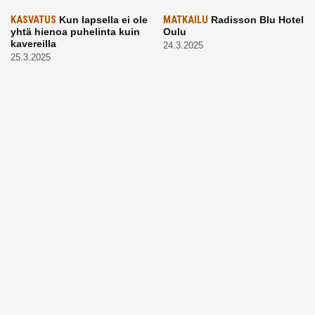
KASVATUS
Kun lapsella ei ole
MATKAILU
Radisson Blu Hotel
yhtä hienoa puhelinta kuin
Oulu
kavereilla
24.3.2025
25.3.2025
LAPSET
Kevätaurinko
ARKI
Vaikea, mutta tärkeä
porottaa: Muista suojata
aihe: Puhutaanhan teillä
lapsen silmät!
kuolemasta?
24.3.2025
4.3.2025
KASVATUS
Vanhempi, puhu
RUOKA
Eineksiä ruoaksi?
työelämästä lapselle – mutta
Muista nämä asiat ja saat
mieti sanojasi!
paremman aterian
25.2.2025
24.2.2025
KOTI
Hyödynnä talvikelit
ARKI
Etsiikö alaikäinen
kotia siivotessa – 2 näppärää
lapsesi kesätöitä? Tässä
vinkkiä!
hänelle 5 vinkkiä!
24.2.2025
21.2.2025