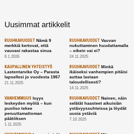
Uusimmat artikkelit
RUUHKAVUODET
Nämä 9
RUUHKAVUODET
Vauvan
merkkiä kertovat, että
nukuttaminen huudattamalla
vauvasi rakastaa sinua
– oikein vai ei?
8.1.2026
24.11.2025
KAUPALLINEN YHTEISTYÖ
RUUHKAVUODET
Minkä
Lastentarvike Oy – Parasta
ikäiseksi vanhempien pitäisi
lapsellesi jo vuodesta 1967
auttaa lastaan
taloudellisesti?
21.11.2025
14.11.2025
VANHEMMUUS
Isyys
RUUHKAVUODET
Nainen, näin
leskeyden myötä – kun
selätät haasteet aikuisiän
puoliso tekee
ystävyyssuhteissa ja löydät
peruuttamattoman
uusia ystäviä
päätöksen
7.10.2025
1.11.2025