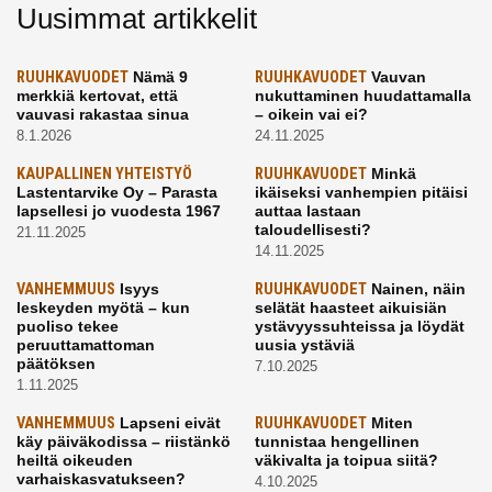
Uusimmat artikkelit
RUUHKAVUODET
Nämä 9
RUUHKAVUODET
Vauvan
merkkiä kertovat, että
nukuttaminen huudattamalla
vauvasi rakastaa sinua
– oikein vai ei?
8.1.2026
24.11.2025
KAUPALLINEN YHTEISTYÖ
RUUHKAVUODET
Minkä
Lastentarvike Oy – Parasta
ikäiseksi vanhempien pitäisi
lapsellesi jo vuodesta 1967
auttaa lastaan
taloudellisesti?
21.11.2025
14.11.2025
VANHEMMUUS
Isyys
RUUHKAVUODET
Nainen, näin
leskeyden myötä – kun
selätät haasteet aikuisiän
puoliso tekee
ystävyyssuhteissa ja löydät
peruuttamattoman
uusia ystäviä
päätöksen
7.10.2025
1.11.2025
VANHEMMUUS
Lapseni eivät
RUUHKAVUODET
Miten
käy päiväkodissa – riistänkö
tunnistaa hengellinen
heiltä oikeuden
väkivalta ja toipua siitä?
varhaiskasvatukseen?
4.10.2025