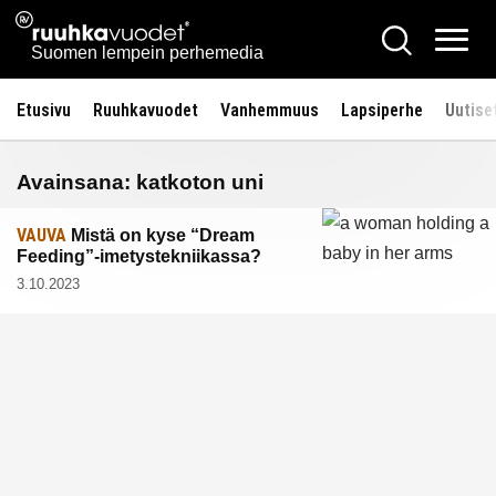
Siirry
Ruuhkavuodet.fi
Hae
sisältöön
Vali
Suomen lempein perhemedia
Etusivu
Ruuhkavuodet
Vanhemmuus
Lapsiperhe
Uutise
Avainsana:
katkoton uni
VAUVA
Mistä on kyse “Dream
Feeding”-imetystekniikassa?
3.10.2023