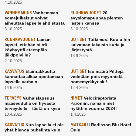
4.10.2025
VANHEMMUUS
Vanhemman
RUUHKAVUODET
20
somejulkaisut voivat
syyslomapuuhaa pienten
aiheuttaa lapselle ahdistusta
lasten kanssa
3.10.2025
3.10.2025
RUUHKAVUODET
Laman
UUTISET
Tutkimus: Kouluihin
lapset, ettehän siirrä
kaivataan takaisin kuria ja
köyhyyttä eteenpäin
järjestystä
jälkipolville?
13.9.2025
2.10.2025
KASVATUS
Eläinrakkautta
UUTISET
Iso määrä Pilttejä
kannattaa alkaa opettamaan
vedetään pois myynnistä –
lapselle varhain
homemyrkkyriski!
14.6.2025
12.4.2025
TERVEYS
Varhaislapsuus
NIMET
Velociraptorista
maaseudulla on hyvästä
Paroniin, nämä nimet
terveydelle – tästä on kyse
hylättiin vuonna 2024!
10.4.2025
1.4.2025
KASVATUS
Kun lapsella ei ole
MATKAILU
Radisson Blu Hotel
yhtä hienoa puhelinta kuin
Oulu
kavereilla
24.3.2025