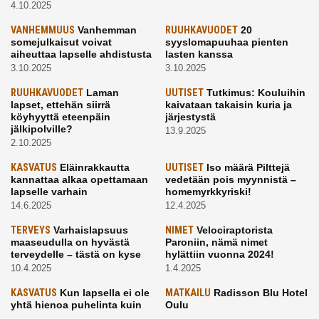
4.10.2025
VANHEMMUUS
Vanhemman
RUUHKAVUODET
20
somejulkaisut voivat
syyslomapuuhaa pienten
aiheuttaa lapselle ahdistusta
lasten kanssa
3.10.2025
3.10.2025
RUUHKAVUODET
Laman
UUTISET
Tutkimus: Kouluihin
lapset, ettehän siirrä
kaivataan takaisin kuria ja
köyhyyttä eteenpäin
järjestystä
jälkipolville?
13.9.2025
2.10.2025
KASVATUS
Eläinrakkautta
UUTISET
Iso määrä Pilttejä
kannattaa alkaa opettamaan
vedetään pois myynnistä –
lapselle varhain
homemyrkkyriski!
14.6.2025
12.4.2025
TERVEYS
Varhaislapsuus
NIMET
Velociraptorista
maaseudulla on hyvästä
Paroniin, nämä nimet
terveydelle – tästä on kyse
hylättiin vuonna 2024!
10.4.2025
1.4.2025
KASVATUS
Kun lapsella ei ole
MATKAILU
Radisson Blu Hotel
yhtä hienoa puhelinta kuin
Oulu
kavereilla
24.3.2025