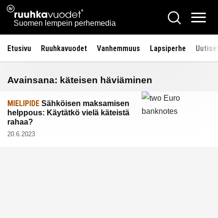
Siirry
Ruuhkavuodet.fi
Hae
sisältöön
Vali
Suomen lempein perhemedia
Etusivu
Ruuhkavuodet
Vanhemmuus
Lapsiperhe
Uutise
Avainsana:
käteisen häviäminen
MIELIPIDE
Sähköisen maksamisen
helppous: Käytätkö vielä käteistä
rahaa?
20.6.2023