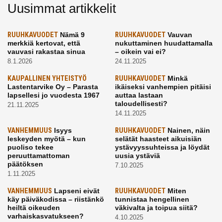
Uusimmat artikkelit
RUUHKAVUODET
Nämä 9
RUUHKAVUODET
Vauvan
merkkiä kertovat, että
nukuttaminen huudattamalla
vauvasi rakastaa sinua
– oikein vai ei?
8.1.2026
24.11.2025
KAUPALLINEN YHTEISTYÖ
RUUHKAVUODET
Minkä
Lastentarvike Oy – Parasta
ikäiseksi vanhempien pitäisi
lapsellesi jo vuodesta 1967
auttaa lastaan
taloudellisesti?
21.11.2025
14.11.2025
VANHEMMUUS
Isyys
RUUHKAVUODET
Nainen, näin
leskeyden myötä – kun
selätät haasteet aikuisiän
puoliso tekee
ystävyyssuhteissa ja löydät
peruuttamattoman
uusia ystäviä
päätöksen
7.10.2025
1.11.2025
VANHEMMUUS
Lapseni eivät
RUUHKAVUODET
Miten
käy päiväkodissa – riistänkö
tunnistaa hengellinen
heiltä oikeuden
väkivalta ja toipua siitä?
varhaiskasvatukseen?
4.10.2025