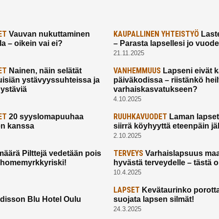
ET
KAUPALLINEN YHTEISTYÖ
Vauvan nukuttaminen
Laste
a – oikein vai ei?
– Parasta lapsellesi jo vuod
21.11.2025
ET
VANHEMMUUS
Nainen, näin selätät
Lapseni eivät 
uisiän ystävyyssuhteissa ja
päiväkodissa – riistänkö hei
 ystäviä
varhaiskasvatukseen?
4.10.2025
ET
RUUHKAVUODET
20 syyslomapuuhaa
Laman lapset,
en kanssa
siirrä köyhyyttä eteenpäin jäl
2.10.2025
TERVEYS
määrä Pilttejä vedetään pois
Varhaislapsuus maa
 homemyrkkyriski!
hyvästä terveydelle – tästä 
10.4.2025
LAPSET
Kevätaurinko porotta
disson Blu Hotel Oulu
suojata lapsen silmät!
24.3.2025