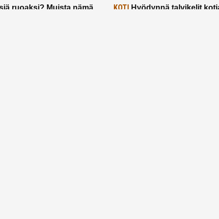
KOTI
siä ruoaksi? Muista nämä
Hyödynnä talvikelit koti
t paremman aterian
– 2 näppärää vinkkiä!
24.2.2025
Etusivu
Meistä
Ruuhkavuodet
Lapsiperhe
Vanhemmuus
Tietosuojalauseke
© 2026 Ruuhkavuodet.fi. Kaikki oikeudet pidätetään.