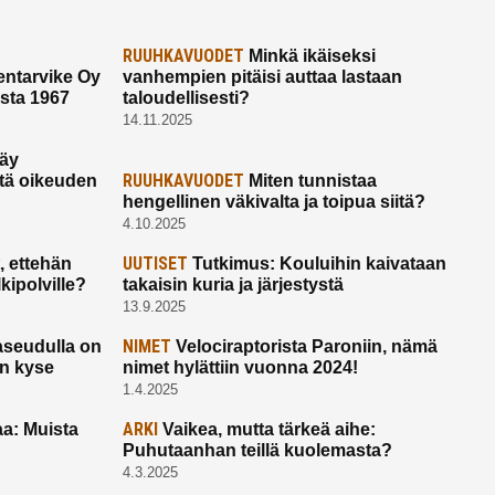
RUUHKAVUODET
Minkä ikäiseksi
ntarvike Oy
vanhempien pitäisi auttaa lastaan
esta 1967
taloudellisesti?
14.11.2025
käy
RUUHKAVUODET
ltä oikeuden
Miten tunnistaa
hengellinen väkivalta ja toipua siitä?
4.10.2025
UUTISET
 ettehän
Tutkimus: Kouluihin kaivataan
kipolville?
takaisin kuria ja järjestystä
13.9.2025
NIMET
seudulla on
Velociraptorista Paroniin, nämä
on kyse
nimet hylättiin vuonna 2024!
1.4.2025
ARKI
a: Muista
Vaikea, mutta tärkeä aihe:
Puhutaanhan teillä kuolemasta?
4.3.2025