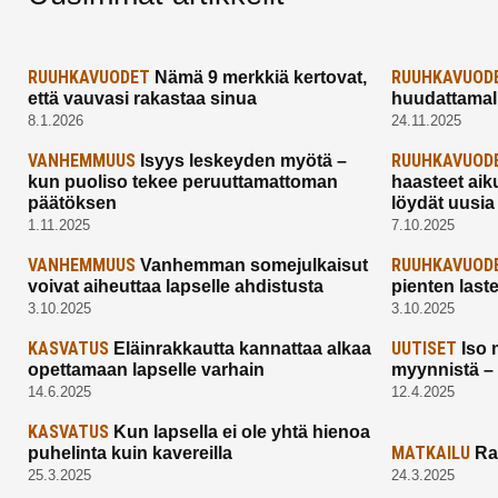
RUUHKAVUODET
RUUHKAVUOD
Nämä 9 merkkiä kertovat,
että vauvasi rakastaa sinua
huudattamall
8.1.2026
24.11.2025
VANHEMMUUS
RUUHKAVUOD
Isyys leskeyden myötä –
kun puoliso tekee peruuttamattoman
haasteet aik
päätöksen
löydät uusia
1.11.2025
7.10.2025
VANHEMMUUS
RUUHKAVUOD
Vanhemman somejulkaisut
voivat aiheuttaa lapselle ahdistusta
pienten last
3.10.2025
3.10.2025
KASVATUS
UUTISET
Eläinrakkautta kannattaa alkaa
Iso 
opettamaan lapselle varhain
myynnistä –
14.6.2025
12.4.2025
KASVATUS
Kun lapsella ei ole yhtä hienoa
MATKAILU
puhelinta kuin kavereilla
Ra
25.3.2025
24.3.2025