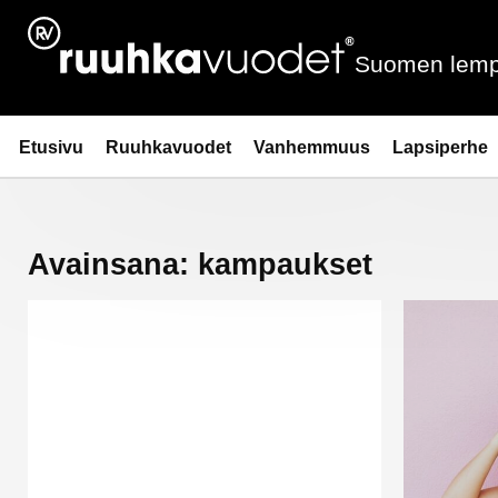
Siirry
sisältöön
Suomen lemp
Ruuhkavuodet.fi
Etusivu
Ruuhkavuodet
Vanhemmuus
Lapsiperhe
Avainsana:
kampaukset