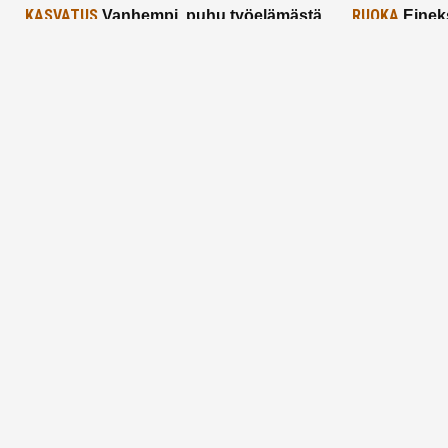
KASVATUS
RUOKA
Vanhempi, puhu työelämästä
Einek
lapselle – mutta mieti sanojasi!
asiat ja saa
25.2.2025
24.2.2025
Aitoa vertaistukea perhearkeen, lempeästi
myötäeläen
Facebook
Instagram
TikTok
X