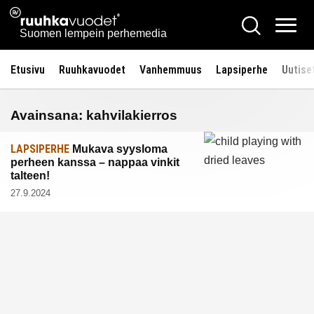
Siirry
Ruuhkavuodet.fi
Hae
sisältöön
Vali
Suomen lempein perhemedia
Etusivu
Ruuhkavuodet
Vanhemmuus
Lapsiperhe
Uutise
Avainsana:
kahvilakierros
LAPSIPERHE
Mukava syysloma
perheen kanssa – nappaa vinkit
talteen!
27.9.2024