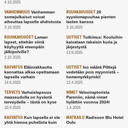
4.10.2025
VANHEMMUUS
Vanhemman
RUUHKAVUODET
20
somejulkaisut voivat
syyslomapuuhaa pienten
aiheuttaa lapselle ahdistusta
lasten kanssa
3.10.2025
3.10.2025
RUUHKAVUODET
Laman
UUTISET
Tutkimus: Kouluihin
lapset, ettehän siirrä
kaivataan takaisin kuria ja
köyhyyttä eteenpäin
järjestystä
jälkipolville?
13.9.2025
2.10.2025
KASVATUS
Eläinrakkautta
UUTISET
Iso määrä Pilttejä
kannattaa alkaa opettamaan
vedetään pois myynnistä –
lapselle varhain
homemyrkkyriski!
14.6.2025
12.4.2025
TERVEYS
Varhaislapsuus
NIMET
Velociraptorista
maaseudulla on hyvästä
Paroniin, nämä nimet
terveydelle – tästä on kyse
hylättiin vuonna 2024!
10.4.2025
1.4.2025
KASVATUS
Kun lapsella ei ole
MATKAILU
Radisson Blu Hotel
yhtä hienoa puhelinta kuin
Oulu
kavereilla
24.3.2025