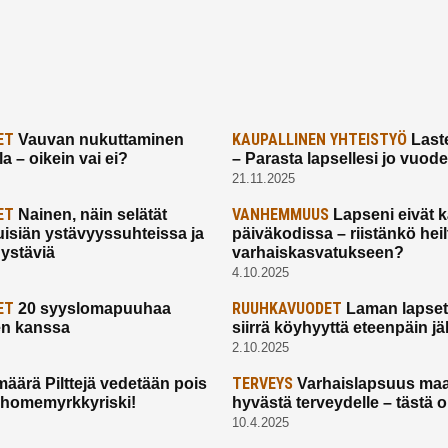
ET
KAUPALLINEN YHTEISTYÖ
Vauvan nukuttaminen
Laste
a – oikein vai ei?
– Parasta lapsellesi jo vuod
21.11.2025
ET
VANHEMMUUS
Nainen, näin selätät
Lapseni eivät 
uisiän ystävyyssuhteissa ja
päiväkodissa – riistänkö hei
 ystäviä
varhaiskasvatukseen?
4.10.2025
ET
RUUHKAVUODET
20 syyslomapuuhaa
Laman lapset,
en kanssa
siirrä köyhyyttä eteenpäin jäl
2.10.2025
TERVEYS
määrä Pilttejä vedetään pois
Varhaislapsuus maa
 homemyrkkyriski!
hyvästä terveydelle – tästä 
10.4.2025