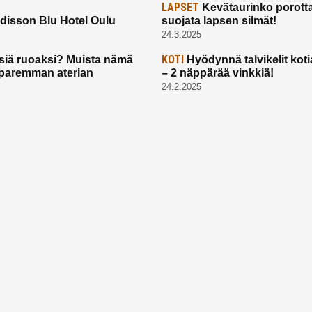
LAPSET
Kevätaurinko porotta
disson Blu Hotel Oulu
suojata lapsen silmät!
24.3.2025
KOTI
siä ruoaksi? Muista nämä
Hyödynnä talvikelit koti
t paremman aterian
– 2 näppärää vinkkiä!
24.2.2025
Etusivu
Meistä
Ruuhkavuodet
Lapsiperhe
Vanhemmuus
Tietosuojalauseke