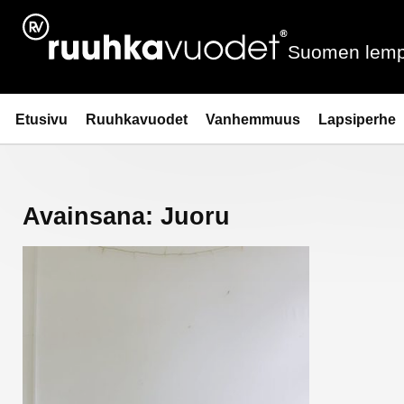
Siirry
sisältöön
Suomen lemp
Ruuhkavuodet.fi
Etusivu
Ruuhkavuodet
Vanhemmuus
Lapsiperhe
Avainsana:
Juoru