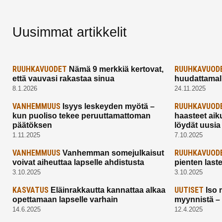
Uusimmat artikkelit
RUUHKAVUODET
RUUHKAVUOD
Nämä 9 merkkiä kertovat,
että vauvasi rakastaa sinua
huudattamall
8.1.2026
24.11.2025
VANHEMMUUS
RUUHKAVUOD
Isyys leskeyden myötä –
kun puoliso tekee peruuttamattoman
haasteet aik
päätöksen
löydät uusia
1.11.2025
7.10.2025
VANHEMMUUS
RUUHKAVUOD
Vanhemman somejulkaisut
voivat aiheuttaa lapselle ahdistusta
pienten last
3.10.2025
3.10.2025
KASVATUS
UUTISET
Eläinrakkautta kannattaa alkaa
Iso 
opettamaan lapselle varhain
myynnistä –
14.6.2025
12.4.2025