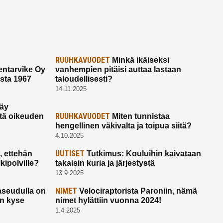
RUUHKAVUODET
Minkä ikäiseksi
ntarvike Oy
vanhempien pitäisi auttaa lastaan
esta 1967
taloudellisesti?
14.11.2025
käy
RUUHKAVUODET
ltä oikeuden
Miten tunnistaa
hengellinen väkivalta ja toipua siitä?
4.10.2025
UUTISET
 ettehän
Tutkimus: Kouluihin kaivataan
kipolville?
takaisin kuria ja järjestystä
13.9.2025
NIMET
seudulla on
Velociraptorista Paroniin, nämä
on kyse
nimet hylättiin vuonna 2024!
1.4.2025