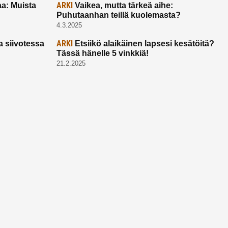
ARKI
a: Muista
Vaikea, mutta tärkeä aihe:
Puhutaanhan teillä kuolemasta?
4.3.2025
ARKI
a siivotessa
Etsiikö alaikäinen lapsesi kesätöitä?
Tässä hänelle 5 vinkkiä!
21.2.2025
Ota yhtettä
Ota yhteyttä:
toimitus@ruuhkavuodet.fi
Yhteistyöt:
myynti@ruuhkavuodet.fi