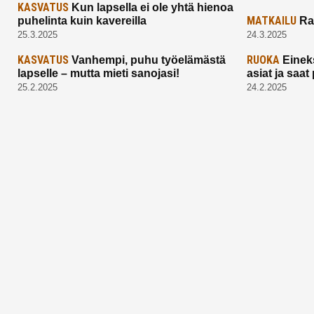
KASVATUS
Kun lapsella ei ole yhtä hienoa
MATKAILU
puhelinta kuin kavereilla
Ra
25.3.2025
24.3.2025
KASVATUS
RUOKA
Vanhempi, puhu työelämästä
Einek
lapselle – mutta mieti sanojasi!
asiat ja saa
25.2.2025
24.2.2025
Aitoa vertaistukea perhearkeen, lempeästi
myötäeläen
Facebook
Instagram
TikTok
X