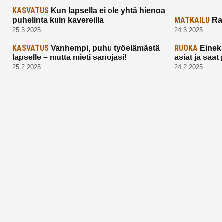
KASVATUS
Kun lapsella ei ole yhtä hienoa
MATKAILU
puhelinta kuin kavereilla
Ra
25.3.2025
24.3.2025
KASVATUS
RUOKA
Vanhempi, puhu työelämästä
Einek
lapselle – mutta mieti sanojasi!
asiat ja saa
25.2.2025
24.2.2025
Aitoa vertaistukea perhearkeen, lempeästi
myötäeläen
Facebook
Instagram
TikTok
X