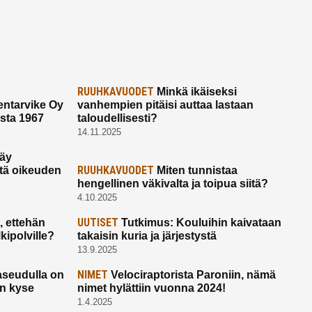
RUUHKAVUODET
Minkä ikäiseksi
ntarvike Oy
vanhempien pitäisi auttaa lastaan
esta 1967
taloudellisesti?
14.11.2025
käy
RUUHKAVUODET
ltä oikeuden
Miten tunnistaa
hengellinen väkivalta ja toipua siitä?
4.10.2025
UUTISET
 ettehän
Tutkimus: Kouluihin kaivataan
kipolville?
takaisin kuria ja järjestystä
13.9.2025
NIMET
seudulla on
Velociraptorista Paroniin, nämä
on kyse
nimet hylättiin vuonna 2024!
1.4.2025