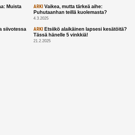
ARKI
a: Muista
Vaikea, mutta tärkeä aihe:
Puhutaanhan teillä kuolemasta?
4.3.2025
ARKI
a siivotessa
Etsiikö alaikäinen lapsesi kesätöitä?
Tässä hänelle 5 vinkkiä!
21.2.2025
Ota yhtettä
Ota yhteyttä:
toimitus@ruuhkavuodet.fi
Yhteistyöt:
myynti@ruuhkavuodet.fi