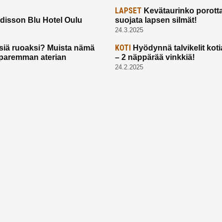
LAPSET
Kevätaurinko porotta
disson Blu Hotel Oulu
suojata lapsen silmät!
24.3.2025
KOTI
siä ruoaksi? Muista nämä
Hyödynnä talvikelit koti
t paremman aterian
– 2 näppärää vinkkiä!
24.2.2025
Etusivu
Meistä
Ruuhkavuodet
Lapsiperhe
Vanhemmuus
Tietosuojalauseke