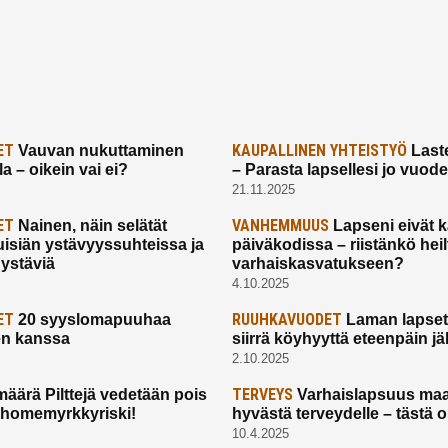
ET
KAUPALLINEN YHTEISTYÖ
Vauvan nukuttaminen
Laste
a – oikein vai ei?
– Parasta lapsellesi jo vuod
21.11.2025
ET
VANHEMMUUS
Nainen, näin selätät
Lapseni eivät 
uisiän ystävyyssuhteissa ja
päiväkodissa – riistänkö hei
 ystäviä
varhaiskasvatukseen?
4.10.2025
ET
RUUHKAVUODET
20 syyslomapuuhaa
Laman lapset,
en kanssa
siirrä köyhyyttä eteenpäin jäl
2.10.2025
TERVEYS
määrä Pilttejä vedetään pois
Varhaislapsuus maa
 homemyrkkyriski!
hyvästä terveydelle – tästä 
10.4.2025