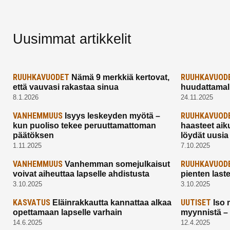
Uusimmat artikkelit
RUUHKAVUODET
RUUHKAVUOD
Nämä 9 merkkiä kertovat,
että vauvasi rakastaa sinua
huudattamall
8.1.2026
24.11.2025
VANHEMMUUS
RUUHKAVUOD
Isyys leskeyden myötä –
kun puoliso tekee peruuttamattoman
haasteet aik
päätöksen
löydät uusia
1.11.2025
7.10.2025
VANHEMMUUS
RUUHKAVUOD
Vanhemman somejulkaisut
voivat aiheuttaa lapselle ahdistusta
pienten last
3.10.2025
3.10.2025
KASVATUS
UUTISET
Eläinrakkautta kannattaa alkaa
Iso 
opettamaan lapselle varhain
myynnistä –
14.6.2025
12.4.2025