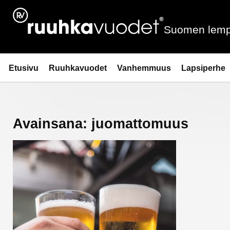
Siirry
sisältöön
Suomen lemp
Ruuhkavuodet.fi
Etusivu
Ruuhkavuodet
Vanhemmuus
Lapsiperhe
Avainsana:
juomattomuus