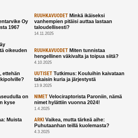
RUUHKAVUODET
Minkä ikäiseksi
ntarvike Oy
vanhempien pitäisi auttaa lastaan
esta 1967
taloudellisesti?
14.11.2025
käy
RUUHKAVUODET
ltä oikeuden
Miten tunnistaa
hengellinen väkivalta ja toipua siitä?
4.10.2025
UUTISET
 ettehän
Tutkimus: Kouluihin kaivataan
kipolville?
takaisin kuria ja järjestystä
13.9.2025
NIMET
seudulla on
Velociraptorista Paroniin, nämä
on kyse
nimet hylättiin vuonna 2024!
1.4.2025
ARKI
a: Muista
Vaikea, mutta tärkeä aihe:
Puhutaanhan teillä kuolemasta?
4.3.2025