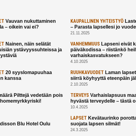
ET
KAUPALLINEN YHTEISTYÖ
Vauvan nukuttaminen
Laste
a – oikein vai ei?
– Parasta lapsellesi jo vuod
21.11.2025
ET
VANHEMMUUS
Nainen, näin selätät
Lapseni eivät 
uisiän ystävyyssuhteissa ja
päiväkodissa – riistänkö hei
 ystäviä
varhaiskasvatukseen?
4.10.2025
ET
RUUHKAVUODET
20 syyslomapuuhaa
Laman lapset,
en kanssa
siirrä köyhyyttä eteenpäin jäl
2.10.2025
TERVEYS
määrä Pilttejä vedetään pois
Varhaislapsuus maa
 homemyrkkyriski!
hyvästä terveydelle – tästä 
10.4.2025
LAPSET
Kevätaurinko porotta
disson Blu Hotel Oulu
suojata lapsen silmät!
24.3.2025