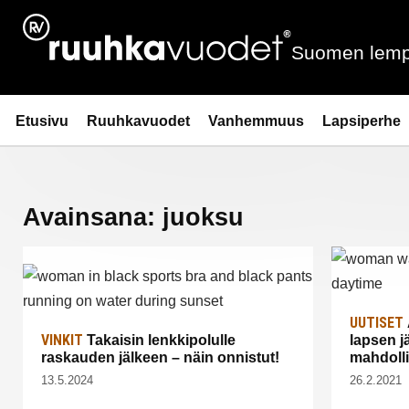
Siirry
sisältöön
Suomen lemp
Ruuhkavuodet.fi
Etusivu
Ruuhkavuodet
Vanhemmuus
Lapsiperhe
Avainsana:
juoksu
UUTISET
VINKIT
Takaisin lenkkipolulle
lapsen j
raskauden jälkeen – näin onnistut!
mahdoll
13.5.2024
26.2.2021