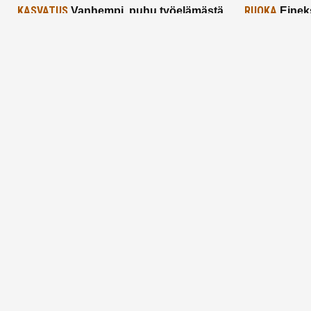
KASVATUS
RUOKA
Vanhempi, puhu työelämästä
Einek
lapselle – mutta mieti sanojasi!
asiat ja saa
25.2.2025
24.2.2025
Aitoa vertaistukea perhearkeen, lempeästi
myötäeläen
Facebook
Instagram
TikTok
X