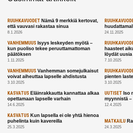
RUUHKAVUODET
RUUHKAVUOD
Nämä 9 merkkiä kertovat,
että vauvasi rakastaa sinua
huudattamall
8.1.2026
24.11.2025
VANHEMMUUS
RUUHKAVUOD
Isyys leskeyden myötä –
kun puoliso tekee peruuttamattoman
haasteet aik
päätöksen
löydät uusia
1.11.2025
7.10.2025
VANHEMMUUS
RUUHKAVUOD
Vanhemman somejulkaisut
voivat aiheuttaa lapselle ahdistusta
pienten last
3.10.2025
3.10.2025
KASVATUS
UUTISET
Eläinrakkautta kannattaa alkaa
Iso 
opettamaan lapselle varhain
myynnistä –
14.6.2025
12.4.2025
KASVATUS
Kun lapsella ei ole yhtä hienoa
MATKAILU
puhelinta kuin kavereilla
Ra
25.3.2025
24.3.2025