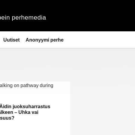
ein perhemedia
Uutiset
Anonyymi perhe
Äidin juoksuharrastus
älkeen – Uhka vai
isuus?