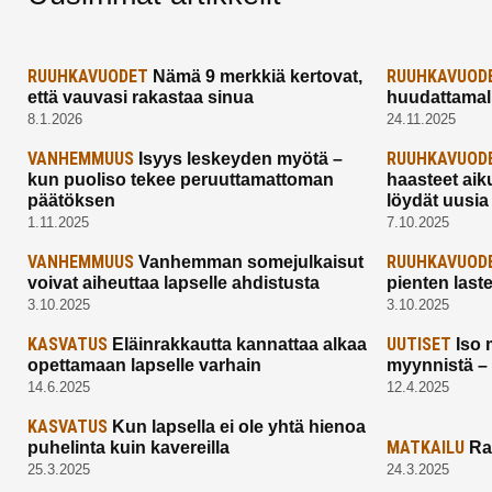
RUUHKAVUODET
RUUHKAVUOD
Nämä 9 merkkiä kertovat,
että vauvasi rakastaa sinua
huudattamall
8.1.2026
24.11.2025
VANHEMMUUS
RUUHKAVUOD
Isyys leskeyden myötä –
kun puoliso tekee peruuttamattoman
haasteet aik
päätöksen
löydät uusia
1.11.2025
7.10.2025
VANHEMMUUS
RUUHKAVUOD
Vanhemman somejulkaisut
voivat aiheuttaa lapselle ahdistusta
pienten last
3.10.2025
3.10.2025
KASVATUS
UUTISET
Eläinrakkautta kannattaa alkaa
Iso 
opettamaan lapselle varhain
myynnistä –
14.6.2025
12.4.2025
KASVATUS
Kun lapsella ei ole yhtä hienoa
MATKAILU
puhelinta kuin kavereilla
Ra
25.3.2025
24.3.2025