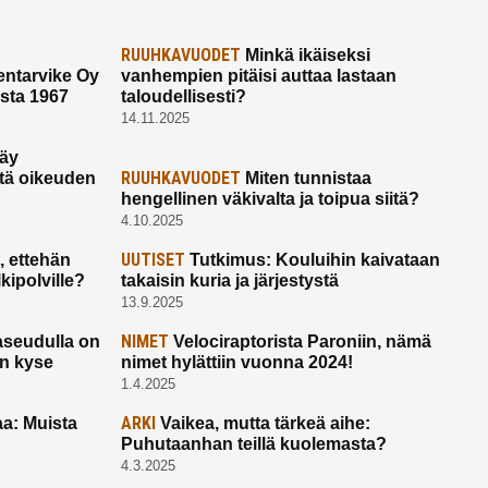
RUUHKAVUODET
Minkä ikäiseksi
ntarvike Oy
vanhempien pitäisi auttaa lastaan
esta 1967
taloudellisesti?
14.11.2025
käy
RUUHKAVUODET
ltä oikeuden
Miten tunnistaa
hengellinen väkivalta ja toipua siitä?
4.10.2025
UUTISET
 ettehän
Tutkimus: Kouluihin kaivataan
kipolville?
takaisin kuria ja järjestystä
13.9.2025
NIMET
seudulla on
Velociraptorista Paroniin, nämä
on kyse
nimet hylättiin vuonna 2024!
1.4.2025
ARKI
a: Muista
Vaikea, mutta tärkeä aihe:
Puhutaanhan teillä kuolemasta?
4.3.2025