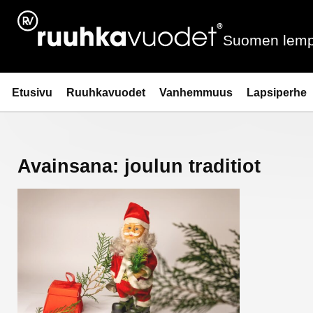
Siirry
sisältöön
Suomen lemp
Ruuhkavuodet.fi
Etusivu
Ruuhkavuodet
Vanhemmuus
Lapsiperhe
Avainsana:
joulun traditiot