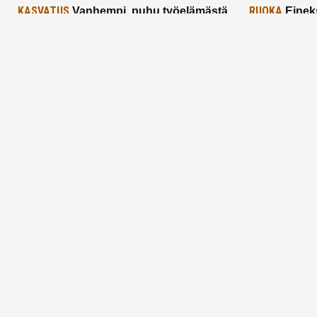
KASVATUS
RUOKA
Vanhempi, puhu työelämästä
Einek
lapselle – mutta mieti sanojasi!
asiat ja saa
25.2.2025
24.2.2025
Aitoa vertaistukea perhearkeen, lempeästi
myötäeläen
Facebook
Instagram
TikTok
X