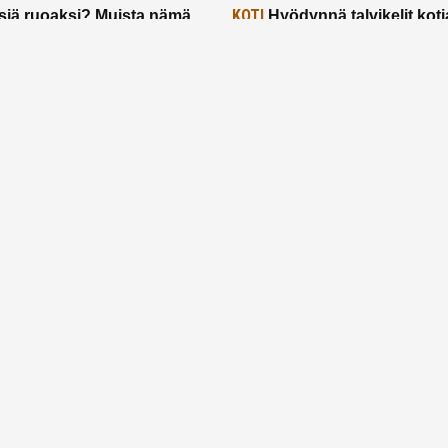
KOTI
siä ruoaksi? Muista nämä
Hyödynnä talvikelit koti
t paremman aterian
– 2 näppärää vinkkiä!
24.2.2025
Etusivu
Meistä
Ruuhkavuodet
Lapsiperhe
Vanhemmuus
Tietosuojalauseke
© 2026 Ruuhkavuodet.fi. Kaikki oikeudet pidätetään.