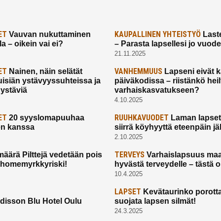
ET
KAUPALLINEN YHTEISTYÖ
Vauvan nukuttaminen
Laste
a – oikein vai ei?
– Parasta lapsellesi jo vuod
21.11.2025
ET
VANHEMMUUS
Nainen, näin selätät
Lapseni eivät 
uisiän ystävyyssuhteissa ja
päiväkodissa – riistänkö hei
 ystäviä
varhaiskasvatukseen?
4.10.2025
ET
RUUHKAVUODET
20 syyslomapuuhaa
Laman lapset,
en kanssa
siirrä köyhyyttä eteenpäin jäl
2.10.2025
TERVEYS
määrä Pilttejä vedetään pois
Varhaislapsuus maa
 homemyrkkyriski!
hyvästä terveydelle – tästä 
10.4.2025
LAPSET
Kevätaurinko porotta
disson Blu Hotel Oulu
suojata lapsen silmät!
24.3.2025