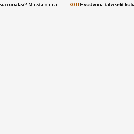
KOTI
siä ruoaksi? Muista nämä
Hyödynnä talvikelit koti
t paremman aterian
– 2 näppärää vinkkiä!
24.2.2025
Etusivu
Meistä
Ruuhkavuodet
Lapsiperhe
Vanhemmuus
Tietosuojalauseke
© 2026 Ruuhkavuodet.fi. Kaikki oikeudet pidätetään.