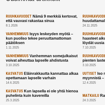
RUUHKAVUODET
RUUHKAVUOD
Nämä 9 merkkiä kertovat,
että vauvasi rakastaa sinua
huudattamall
8.1.2026
24.11.2025
VANHEMMUUS
RUUHKAVUOD
Isyys leskeyden myötä –
kun puoliso tekee peruuttamattoman
haasteet aik
päätöksen
löydät uusia
1.11.2025
7.10.2025
VANHEMMUUS
RUUHKAVUOD
Vanhemman somejulkaisut
voivat aiheuttaa lapselle ahdistusta
pienten last
3.10.2025
3.10.2025
KASVATUS
UUTISET
Eläinrakkautta kannattaa alkaa
Iso 
opettamaan lapselle varhain
myynnistä –
14.6.2025
12.4.2025
KASVATUS
Kun lapsella ei ole yhtä hienoa
MATKAILU
puhelinta kuin kavereilla
Ra
25.3.2025
24.3.2025