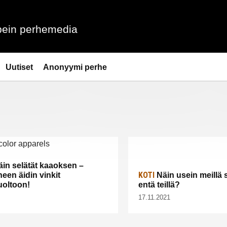
ein perhemedia
Uutiset
Anonyymi perhe
in selätät kaaoksen –
KOTI
een äidin vinkit
Näin usein meillä s
uoltoon!
entä teillä?
17.11.2021