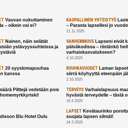
ET
KAUPALLINEN YHTEISTYÖ
Vauvan nukuttaminen
Laste
a – oikein vai ei?
– Parasta lapsellesi jo vuod
21.11.2025
ET
VANHEMMUUS
Nainen, näin selätät
Lapseni eivät 
uisiän ystävyyssuhteissa ja
päiväkodissa – riistänkö hei
 ystäviä
varhaiskasvatukseen?
4.10.2025
ET
RUUHKAVUODET
20 syyslomapuuhaa
Laman lapset,
en kanssa
siirrä köyhyyttä eteenpäin jäl
2.10.2025
TERVEYS
määrä Pilttejä vedetään pois
Varhaislapsuus maa
 homemyrkkyriski!
hyvästä terveydelle – tästä 
10.4.2025
LAPSET
Kevätaurinko porotta
disson Blu Hotel Oulu
suojata lapsen silmät!
24.3.2025