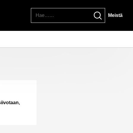
Hae
Meistä
iivotaan,