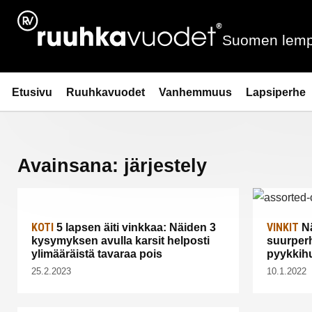
Siirry
sisältöön
Suomen lemp
Ruuhkavuodet.fi
Etusivu
Ruuhkavuodet
Vanhemmuus
Lapsiperhe
Avainsana:
järjestely
KOTI
VINKIT
5 lapsen äiti vinkkaa: Näiden 3
Nä
kysymyksen avulla karsit helposti
suurperh
ylimääräistä tavaraa pois
pyykkih
25.2.2023
10.1.2022