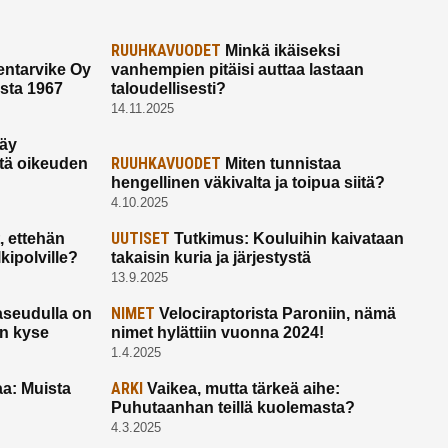
RUUHKAVUODET
Minkä ikäiseksi
ntarvike Oy
vanhempien pitäisi auttaa lastaan
esta 1967
taloudellisesti?
14.11.2025
käy
RUUHKAVUODET
ltä oikeuden
Miten tunnistaa
hengellinen väkivalta ja toipua siitä?
4.10.2025
UUTISET
 ettehän
Tutkimus: Kouluihin kaivataan
kipolville?
takaisin kuria ja järjestystä
13.9.2025
NIMET
seudulla on
Velociraptorista Paroniin, nämä
on kyse
nimet hylättiin vuonna 2024!
1.4.2025
ARKI
a: Muista
Vaikea, mutta tärkeä aihe:
Puhutaanhan teillä kuolemasta?
4.3.2025