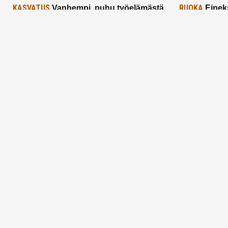
KASVATUS
RUOKA
Vanhempi, puhu työelämästä
Einek
lapselle – mutta mieti sanojasi!
asiat ja saa
25.2.2025
24.2.2025
Aitoa vertaistukea perhearkeen, lempeästi
myötäeläen
Facebook
Instagram
TikTok
X