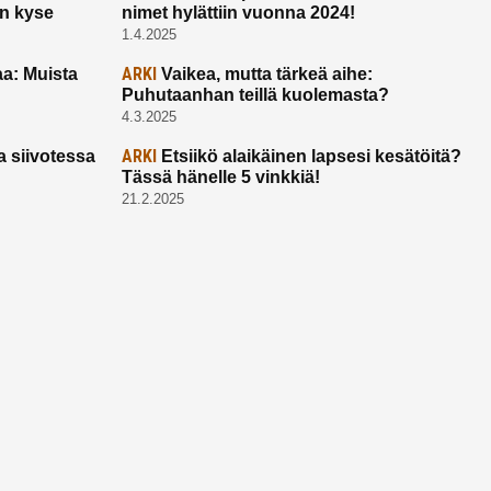
on kyse
nimet hylättiin vuonna 2024!
1.4.2025
ARKI
a: Muista
Vaikea, mutta tärkeä aihe:
Puhutaanhan teillä kuolemasta?
4.3.2025
ARKI
a siivotessa
Etsiikö alaikäinen lapsesi kesätöitä?
Tässä hänelle 5 vinkkiä!
21.2.2025
Ota yhtettä
Ota yhteyttä:
toimitus@ruuhkavuodet.fi
Yhteistyöt:
myynti@ruuhkavuodet.fi