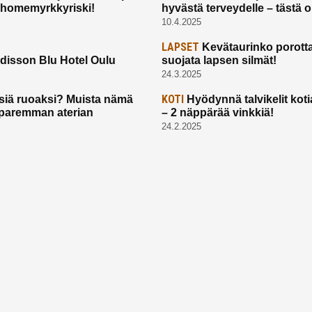
 homemyrkkyriski!
hyvästä terveydelle – tästä 
10.4.2025
LAPSET
Kevätaurinko porotta
disson Blu Hotel Oulu
suojata lapsen silmät!
24.3.2025
KOTI
siä ruoaksi? Muista nämä
Hyödynnä talvikelit koti
t paremman aterian
– 2 näppärää vinkkiä!
24.2.2025
Etusivu
Meistä
Ruuhkavuodet
Lapsiperhe
Vanhemmuus