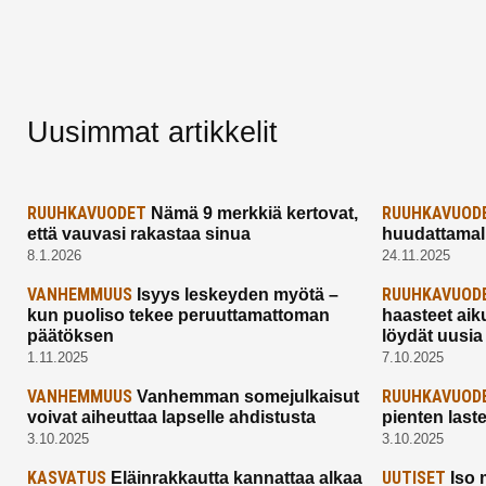
Uusimmat artikkelit
RUUHKAVUODET
RUUHKAVUOD
Nämä 9 merkkiä kertovat,
että vauvasi rakastaa sinua
huudattamall
8.1.2026
24.11.2025
VANHEMMUUS
RUUHKAVUOD
Isyys leskeyden myötä –
kun puoliso tekee peruuttamattoman
haasteet aik
päätöksen
löydät uusia
1.11.2025
7.10.2025
VANHEMMUUS
RUUHKAVUOD
Vanhemman somejulkaisut
voivat aiheuttaa lapselle ahdistusta
pienten last
3.10.2025
3.10.2025
KASVATUS
UUTISET
Eläinrakkautta kannattaa alkaa
Iso 