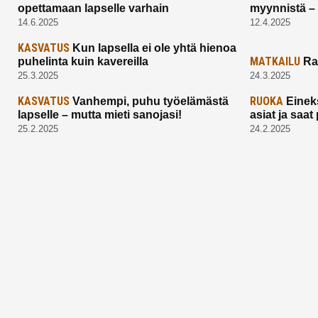
opettamaan lapselle varhain
myynnistä –
14.6.2025
12.4.2025
KASVATUS
Kun lapsella ei ole yhtä hienoa
MATKAILU
puhelinta kuin kavereilla
Ra
25.3.2025
24.3.2025
KASVATUS
RUOKA
Vanhempi, puhu työelämästä
Einek
lapselle – mutta mieti sanojasi!
asiat ja saa
25.2.2025
24.2.2025
Aitoa vertaistukea perhearkeen, lempeästi
myötäeläen
Facebook
Instagram
TikTok
X