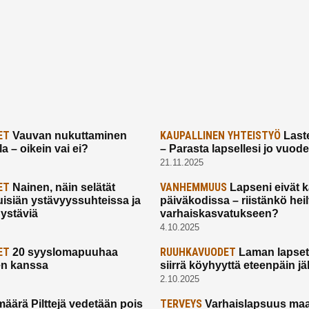
ET
KAUPALLINEN YHTEISTYÖ
Vauvan nukuttaminen
Laste
a – oikein vai ei?
– Parasta lapsellesi jo vuod
21.11.2025
ET
VANHEMMUUS
Nainen, näin selätät
Lapseni eivät 
uisiän ystävyyssuhteissa ja
päiväkodissa – riistänkö hei
 ystäviä
varhaiskasvatukseen?
4.10.2025
ET
RUUHKAVUODET
20 syyslomapuuhaa
Laman lapset,
en kanssa
siirrä köyhyyttä eteenpäin jäl
2.10.2025
TERVEYS
määrä Pilttejä vedetään pois
Varhaislapsuus maa