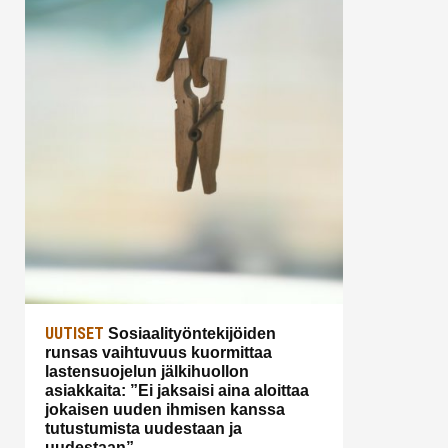
UUTISET
Sosiaalityöntekijöiden
runsas vaihtuvuus kuormittaa
lastensuojelun jälkihuollon
asiakkaita: ”Ei jaksaisi aina aloittaa
jokaisen uuden ihmisen kanssa
tutustumista uudestaan ja
uudestaan”