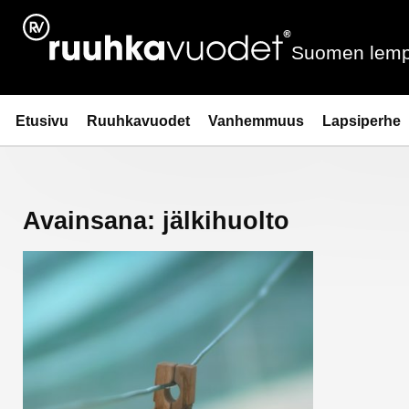
Siirry
sisältöön
Suomen lemp
Ruuhkavuodet.fi
Etusivu
Ruuhkavuodet
Vanhemmuus
Lapsiperhe
Avainsana:
jälkihuolto