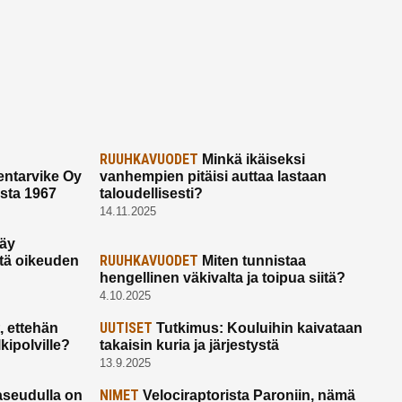
RUUHKAVUODET
Minkä ikäiseksi
ntarvike Oy
vanhempien pitäisi auttaa lastaan
esta 1967
taloudellisesti?
14.11.2025
käy
RUUHKAVUODET
ltä oikeuden
Miten tunnistaa
hengellinen väkivalta ja toipua siitä?
4.10.2025
UUTISET
 ettehän
Tutkimus: Kouluihin kaivataan
kipolville?
takaisin kuria ja järjestystä
13.9.2025
NIMET
seudulla on
Velociraptorista Paroniin, nämä