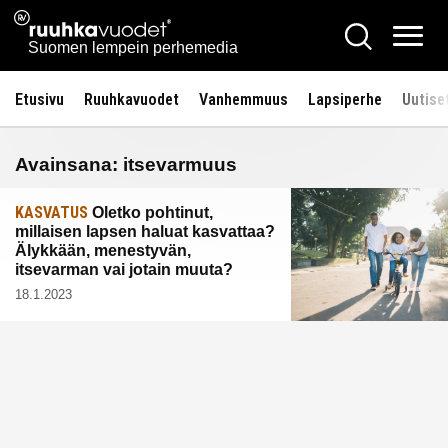
Siirry
Ruuhkavuodet.fi
Hae
sisältöön
Vali
Suomen lempein perhemedia
Etusivu
Ruuhkavuodet
Vanhemmuus
Lapsiperhe
Uutise
Avainsana:
itsevarmuus
KASVATUS
Oletko pohtinut,
millaisen lapsen haluat kasvattaa?
Älykkään, menestyvän,
itsevarman vai jotain muuta?
18.1.2023