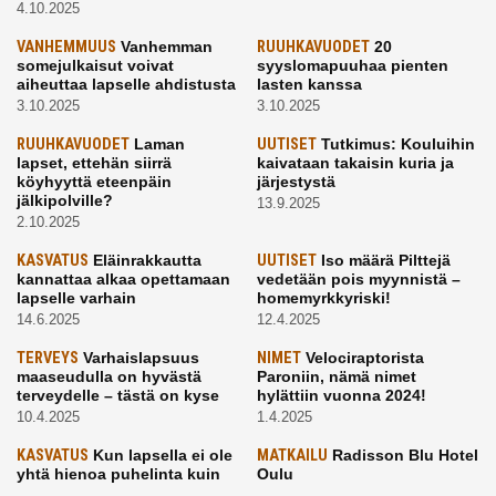
4.10.2025
VANHEMMUUS
Vanhemman
RUUHKAVUODET
20
somejulkaisut voivat
syyslomapuuhaa pienten
aiheuttaa lapselle ahdistusta
lasten kanssa
3.10.2025
3.10.2025
RUUHKAVUODET
Laman
UUTISET
Tutkimus: Kouluihin
lapset, ettehän siirrä
kaivataan takaisin kuria ja
köyhyyttä eteenpäin
järjestystä
jälkipolville?
13.9.2025
2.10.2025
KASVATUS
Eläinrakkautta
UUTISET
Iso määrä Pilttejä
kannattaa alkaa opettamaan
vedetään pois myynnistä –
lapselle varhain
homemyrkkyriski!
14.6.2025
12.4.2025
TERVEYS
Varhaislapsuus
NIMET
Velociraptorista
maaseudulla on hyvästä
Paroniin, nämä nimet
terveydelle – tästä on kyse
hylättiin vuonna 2024!
10.4.2025
1.4.2025
KASVATUS
Kun lapsella ei ole
MATKAILU
Radisson Blu Hotel
yhtä hienoa puhelinta kuin
Oulu
kavereilla
24.3.2025