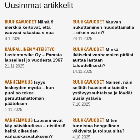
Uusimmat artikkelit
RUUHKAVUODET
Nämä 9
RUUHKAVUODET
Vauvan
merkkiä kertovat, että
nukuttaminen huudattamalla
vauvasi rakastaa sinua
– oikein vai ei?
8.1.2026
24.11.2025
KAUPALLINEN YHTEISTYÖ
RUUHKAVUODET
Minkä
Lastentarvike Oy – Parasta
ikäiseksi vanhempien pitäisi
lapsellesi jo vuodesta 1967
auttaa lastaan
taloudellisesti?
21.11.2025
14.11.2025
VANHEMMUUS
Isyys
RUUHKAVUODET
Nainen, näin
leskeyden myötä – kun
selätät haasteet aikuisiän
puoliso tekee
ystävyyssuhteissa ja löydät
peruuttamattoman
uusia ystäviä
päätöksen
7.10.2025
1.11.2025
VANHEMMUUS
Lapseni eivät
RUUHKAVUODET
Miten
käy päiväkodissa – riistänkö
tunnistaa hengellinen
heiltä oikeuden
väkivalta ja toipua siitä?
varhaiskasvatukseen?
4.10.2025