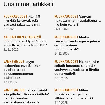
Uusimmat artikkelit
RUUHKAVUODET
Nämä 9
RUUHKAVUODET
Vauvan
merkkiä kertovat, että
nukuttaminen huudattamalla
vauvasi rakastaa sinua
– oikein vai ei?
8.1.2026
24.11.2025
KAUPALLINEN YHTEISTYÖ
RUUHKAVUODET
Minkä
Lastentarvike Oy – Parasta
ikäiseksi vanhempien pitäisi
lapsellesi jo vuodesta 1967
auttaa lastaan
taloudellisesti?
21.11.2025
14.11.2025
VANHEMMUUS
Isyys
RUUHKAVUODET
Nainen, näin
leskeyden myötä – kun
selätät haasteet aikuisiän
puoliso tekee
ystävyyssuhteissa ja löydät
peruuttamattoman
uusia ystäviä
päätöksen
7.10.2025
1.11.2025
VANHEMMUUS
Lapseni eivät
RUUHKAVUODET
Miten
käy päiväkodissa – riistänkö
tunnistaa hengellinen
heiltä oikeuden
väkivalta ja toipua siitä?
varhaiskasvatukseen?
4.10.2025