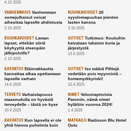
4.10.2025
VANHEMMUUS
Vanhemman
RUUHKAVUODET
20
somejulkaisut voivat
syyslomapuuhaa pienten
aiheuttaa lapselle ahdistusta
lasten kanssa
3.10.2025
3.10.2025
RUUHKAVUODET
Laman
UUTISET
Tutkimus: Kouluihin
lapset, ettehän siirrä
kaivataan takaisin kuria ja
köyhyyttä eteenpäin
järjestystä
jälkipolville?
13.9.2025
2.10.2025
KASVATUS
Eläinrakkautta
UUTISET
Iso määrä Pilttejä
kannattaa alkaa opettamaan
vedetään pois myynnistä –
lapselle varhain
homemyrkkyriski!
14.6.2025
12.4.2025
TERVEYS
Varhaislapsuus
NIMET
Velociraptorista
maaseudulla on hyvästä
Paroniin, nämä nimet
terveydelle – tästä on kyse
hylättiin vuonna 2024!
10.4.2025
1.4.2025
KASVATUS
Kun lapsella ei ole
MATKAILU
Radisson Blu Hotel
yhtä hienoa puhelinta kuin
Oulu
kavereilla
24.3.2025