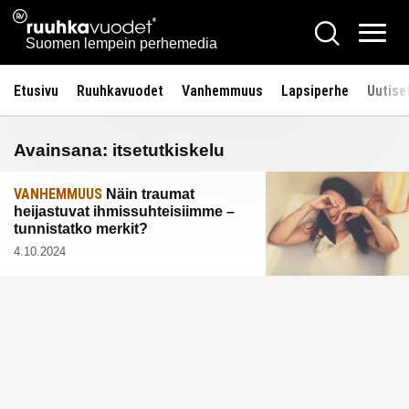
Siirry
Ruuhkavuodet.fi
Hae
sisältöön
Vali
Suomen lempein perhemedia
Etusivu
Ruuhkavuodet
Vanhemmuus
Lapsiperhe
Uutise
Avainsana:
itsetutkiskelu
VANHEMMUUS
Näin traumat
heijastuvat ihmissuhteisiimme –
tunnistatko merkit?
4.10.2024