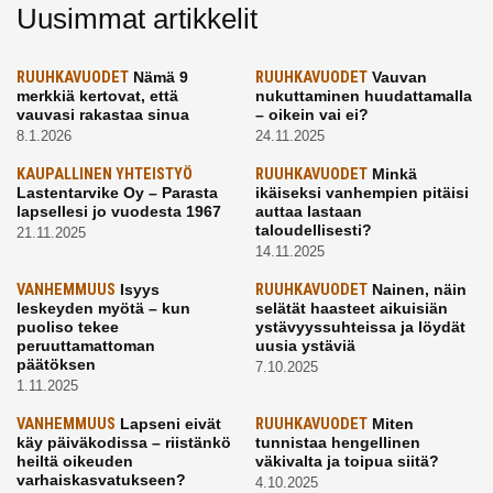
Uusimmat artikkelit
RUUHKAVUODET
Nämä 9
RUUHKAVUODET
Vauvan
merkkiä kertovat, että
nukuttaminen huudattamalla
vauvasi rakastaa sinua
– oikein vai ei?
8.1.2026
24.11.2025
KAUPALLINEN YHTEISTYÖ
RUUHKAVUODET
Minkä
Lastentarvike Oy – Parasta
ikäiseksi vanhempien pitäisi
lapsellesi jo vuodesta 1967
auttaa lastaan
taloudellisesti?
21.11.2025
14.11.2025
VANHEMMUUS
Isyys
RUUHKAVUODET
Nainen, näin
leskeyden myötä – kun
selätät haasteet aikuisiän
puoliso tekee
ystävyyssuhteissa ja löydät
peruuttamattoman
uusia ystäviä
päätöksen
7.10.2025
1.11.2025
VANHEMMUUS
Lapseni eivät
RUUHKAVUODET
Miten
käy päiväkodissa – riistänkö
tunnistaa hengellinen
heiltä oikeuden
väkivalta ja toipua siitä?
varhaiskasvatukseen?
4.10.2025