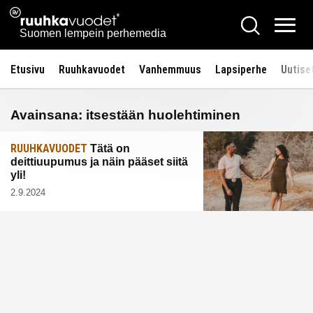
Siirry
Ruuhkavuodet.fi
Hae
sisältöön
Vali
Suomen lempein perhemedia
Etusivu
Ruuhkavuodet
Vanhemmuus
Lapsiperhe
Uutise
Avainsana:
itsestään huolehtiminen
RUUHKAVUODET
Tätä on
deittiuupumus ja näin pääset siitä
yli!
2.9.2024