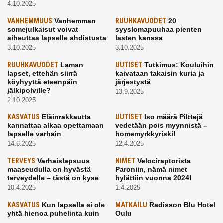
4.10.2025
VANHEMMUUS
Vanhemman
RUUHKAVUODET
20
somejulkaisut voivat
syyslomapuuhaa pienten
aiheuttaa lapselle ahdistusta
lasten kanssa
3.10.2025
3.10.2025
RUUHKAVUODET
Laman
UUTISET
Tutkimus: Kouluihin
lapset, ettehän siirrä
kaivataan takaisin kuria ja
köyhyyttä eteenpäin
järjestystä
jälkipolville?
13.9.2025
2.10.2025
KASVATUS
Eläinrakkautta
UUTISET
Iso määrä Pilttejä
kannattaa alkaa opettamaan
vedetään pois myynnistä –
lapselle varhain
homemyrkkyriski!
14.6.2025
12.4.2025
TERVEYS
Varhaislapsuus
NIMET
Velociraptorista
maaseudulla on hyvästä
Paroniin, nämä nimet
terveydelle – tästä on kyse
hylättiin vuonna 2024!
10.4.2025
1.4.2025
KASVATUS
Kun lapsella ei ole
MATKAILU
Radisson Blu Hotel
yhtä hienoa puhelinta kuin
Oulu
kavereilla
24.3.2025