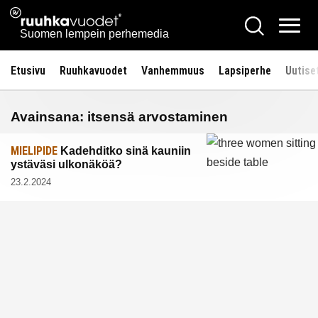
Siirry
Ruuhkavuodet.fi
Hae
sisältöön
Vali
Suomen lempein perhemedia
Etusivu
Ruuhkavuodet
Vanhemmuus
Lapsiperhe
Uutise
Avainsana:
itsensä arvostaminen
MIELIPIDE
Kadehditko sinä kauniin
ystäväsi ulkonäköä?
23.2.2024