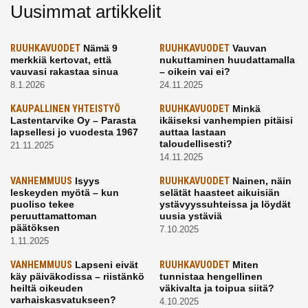
Uusimmat artikkelit
RUUHKAVUODET
Nämä 9
RUUHKAVUODET
Vauvan
merkkiä kertovat, että
nukuttaminen huudattamalla
vauvasi rakastaa sinua
– oikein vai ei?
8.1.2026
24.11.2025
KAUPALLINEN YHTEISTYÖ
RUUHKAVUODET
Minkä
Lastentarvike Oy – Parasta
ikäiseksi vanhempien pitäisi
lapsellesi jo vuodesta 1967
auttaa lastaan
taloudellisesti?
21.11.2025
14.11.2025
VANHEMMUUS
Isyys
RUUHKAVUODET
Nainen, näin
leskeyden myötä – kun
selätät haasteet aikuisiän
puoliso tekee
ystävyyssuhteissa ja löydät
peruuttamattoman
uusia ystäviä
päätöksen
7.10.2025
1.11.2025
VANHEMMUUS
Lapseni eivät
RUUHKAVUODET
Miten
käy päiväkodissa – riistänkö
tunnistaa hengellinen
heiltä oikeuden
väkivalta ja toipua siitä?
varhaiskasvatukseen?
4.10.2025