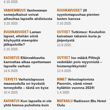
4.10.2025
VANHEMMUUS
Vanhemman
RUUHKAVUODET
20
somejulkaisut voivat
syyslomapuuhaa pienten
aiheuttaa lapselle ahdistusta
lasten kanssa
3.10.2025
3.10.2025
RUUHKAVUODET
Laman
UUTISET
Tutkimus: Kouluihin
lapset, ettehän siirrä
kaivataan takaisin kuria ja
köyhyyttä eteenpäin
järjestystä
jälkipolville?
13.9.2025
2.10.2025
KASVATUS
Eläinrakkautta
UUTISET
Iso määrä Pilttejä
kannattaa alkaa opettamaan
vedetään pois myynnistä –
lapselle varhain
homemyrkkyriski!
14.6.2025
12.4.2025
TERVEYS
Varhaislapsuus
NIMET
Velociraptorista
maaseudulla on hyvästä
Paroniin, nämä nimet
terveydelle – tästä on kyse
hylättiin vuonna 2024!
10.4.2025
1.4.2025
KASVATUS
Kun lapsella ei ole
MATKAILU
Radisson Blu Hotel
yhtä hienoa puhelinta kuin
Oulu
kavereilla
24.3.2025